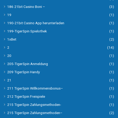
186 21bit Casino Boni –
(3)
19
(1)
190-21bit Casino App herunterladen
(1)
199-TigerSpin Spielothek
(1)
1xBet
(2)
2
(14)
20
(1)
205-TigerSpin Anmeldung
(1)
209 TigerSpin Handy
(1)
21
(1)
211 TigerSpin Willkommensbonus–
(1)
212 TigerSpin Freispiele
(1)
215 TigerSpin Zahlungsmethoden-
(1)
215 TigerSpin Zahlungsmethoden–
(2)