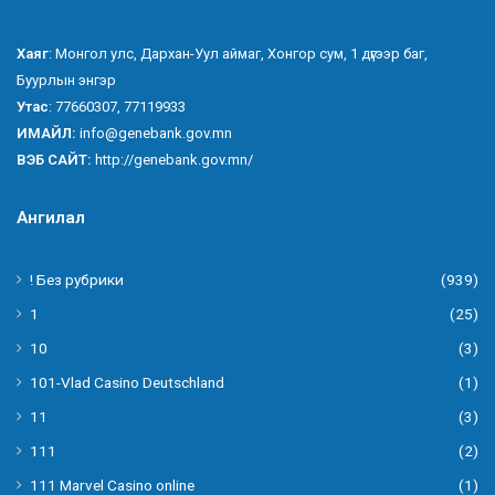
Хаяг
: Монгол улс, Дархан-Уул аймаг, Хонгор сум, 1 дүгээр баг,
Буурлын энгэр
Утас
: 77660307, 77119933
ИМАЙЛ:
info@genebank.gov.mn
ВЭБ САЙТ:
http://genebank.gov.mn/
Ангилал
! Без рубрики
(939)
1
(25)
10
(3)
101-Vlad Casino Deutschland
(1)
11
(3)
111
(2)
111 Marvel Casino online
(1)