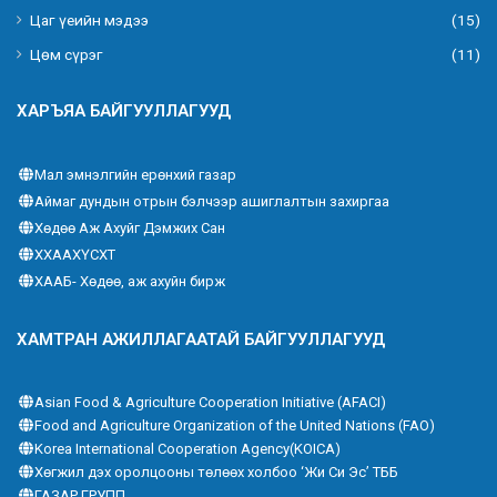
Цаг үеийн мэдээ
(15)
Цөм сүрэг
(11)
ХАРЪЯА БАЙГУУЛЛАГУУД
Мал эмнэлгийн ерөнхий газар
Аймаг дундын отрын бэлчээр ашиглалтын захиргаа
Хөдөө Аж Ахуйг Дэмжих Сан
ХХААХҮСХТ
ХААБ- Хөдөө, аж ахуйн бирж
ХАМТРАН АЖИЛЛАГААТАЙ БАЙГУУЛЛАГУУД
Asian Food & Agriculture Cooperation Initiative (AFACI)
Food and Agriculture Organization of the United Nations (FAO)
Korea International Cooperation Agency(KOICA)
Хөгжил дэх оролцооны төлөөх холбоо ‘Жи Си Эс’ ТББ
ГАЗАР ГРУПП