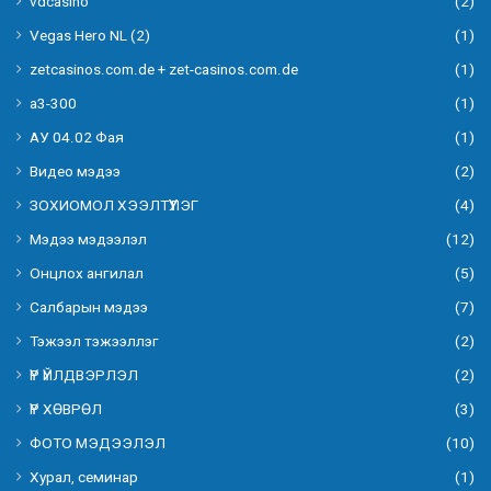
vdcasino
(2)
Vegas Hero NL (2)
(1)
zetcasinos.com.de + zet-casinos.com.de
(1)
а3-300
(1)
АУ 04.02 Фая
(1)
Видео мэдээ
(2)
ЗОХИОМОЛ ХЭЭЛТҮҮЛЭГ
(4)
Мэдээ мэдээлэл
(12)
Онцлох ангилал
(5)
Салбарын мэдээ
(7)
Тэжээл тэжээллэг
(2)
ҮР ҮЙЛДВЭРЛЭЛ
(2)
ҮР ХӨВРӨЛ
(3)
ФОТО МЭДЭЭЛЭЛ
(10)
Хурал, семинар
(1)