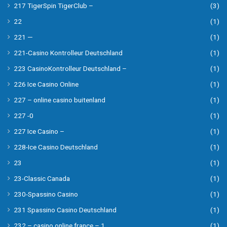
217 TigerSpin TigerClub –
(3)
22
(1)
221 —
(1)
221-Casino Kontrolleur Deutschland
(1)
223 CasinoKontrolleur Deutschland –
(1)
226 Ice Casino Online
(1)
227 – online casino buitenland
(1)
227 -0
(1)
227 Ice Casino –
(1)
228-Ice Casino Deutschland
(1)
23
(1)
23-Classic Canada
(1)
230-Spassino Casino
(1)
231 Spassino Casino Deutschland
(1)
232 – casino online france – 1
(1)