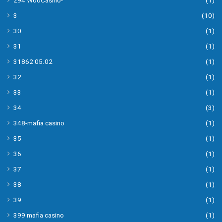
294 WooCasino-
(1)
3
(10)
30
(1)
31
(1)
31862 05.02
(1)
32
(1)
33
(1)
34
(3)
348-mafia casino
(1)
35
(1)
36
(1)
37
(1)
38
(1)
39
(1)
399 mafia casino
(1)