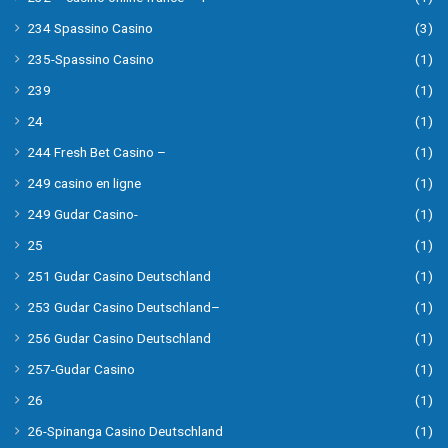
234 Spassino Casino
(3)
235-Spassino Casino
(1)
239
(1)
24
(1)
244 Fresh Bet Casino –
(1)
249 casino en ligne
(1)
249 Gudar Casino-
(1)
25
(1)
251 Gudar Casino Deutschland
(1)
253 Gudar Casino Deutschland–
(1)
256 Gudar Casino Deutschland
(1)
257-Gudar Casino
(1)
26
(1)
26-Spinanga Casino Deutschland
(1)