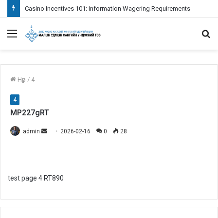
Casino Incentives 101: Information Wagering Requirements
Menu
S
fo
Нүүр
/
4
4
MP227gRT
admin
S
2026-02-16
0
28
e
n
d
test page 4 RT890
a
n
e
m