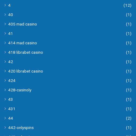
4
(12)
40
(1)
405 mad casino
(1)
41
(1)
414 mad casino
(1)
418 librabet casino
(1)
42
(1)
420 librabet casino
(1)
424
(1)
428-casinoly
(1)
43
(1)
431
(1)
44
(2)
442-onlyspins
(1)