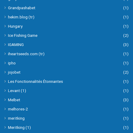
Grandpashabet
(1)
hekim.blog (tr)
(1)
Hungary
(1)
Ice Fishing Game
(2)
IGAMING
(3)
iheartseeds.com (tr)
(1)
ipho
(1)
jojobet
(2)
Les Fonctionnalités Étonnantes
(1)
Levant (1)
(1)
Melbet
(3)
melhores-2
(1)
meritking
(1)
Meritking (1)
(1)