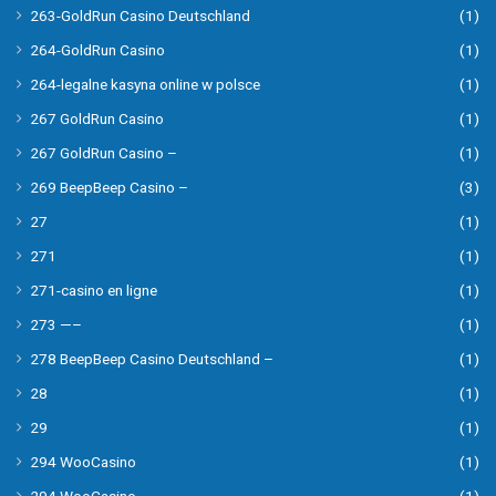
263-GoldRun Casino Deutschland
(1)
264-GoldRun Casino
(1)
264-legalne kasyna online w polsce
(1)
267 GoldRun Casino
(1)
267 GoldRun Casino –
(1)
269 BeepBeep Casino –
(3)
27
(1)
271
(1)
271-casino en ligne
(1)
273 —–
(1)
278 BeepBeep Casino Deutschland –
(1)
28
(1)
29
(1)
294 WooCasino
(1)