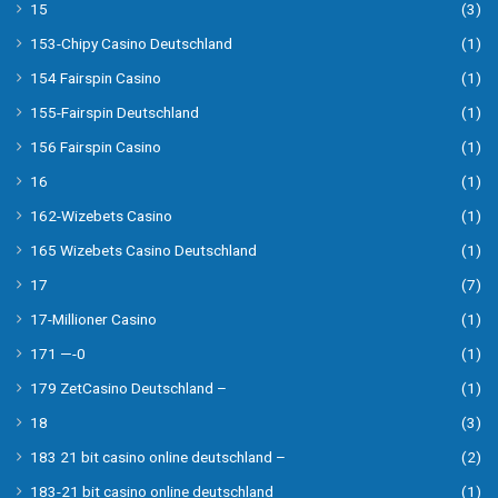
15
(3)
153-Chipy Casino Deutschland
(1)
154 Fairspin Casino
(1)
155-Fairspin Deutschland
(1)
156 Fairspin Casino
(1)
16
(1)
162-Wizebets Casino
(1)
165 Wizebets Casino Deutschland
(1)
17
(7)
17-Millioner Casino
(1)
171 —-0
(1)
179 ZetCasino Deutschland –
(1)
18
(3)
183 21 bit casino online deutschland –
(2)
183-21 bit casino online deutschland
(1)