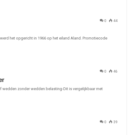
0
44
 werd het opgericht in 1966 op het eiland Aland. Promotiecode
0
46
er
wedden zonder wedden belasting-Dit is vergelijkbaar met
0
39