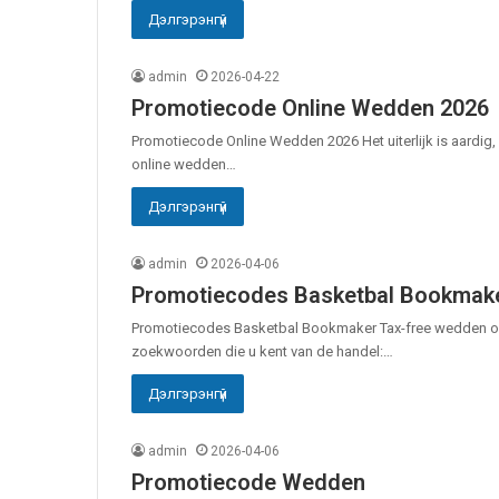
Дэлгэрэнгүй
admin
2026-04-22
Promotiecode Online Wedden 2026
Promotiecode Online Wedden 2026 Het uiterlijk is aardig,
online wedden…
Дэлгэрэнгүй
admin
2026-04-06
Promotiecodes Basketbal Bookmak
Promotiecodes Basketbal Bookmaker Tax-free wedden of 
zoekwoorden die u kent van de handel:…
Дэлгэрэнгүй
admin
2026-04-06
Promotiecode Wedden