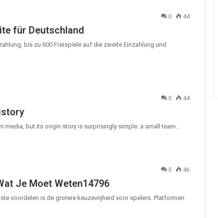
0
44
ite für Deutschland
hlung, bis zu 600 Freispiele auf die zweite Einzahlung und
0
44
istory
 media, but its origin story is surprisingly simple: a small team…
0
46
 Wat Je Moet Weten14796
te voordelen is de grotere keuzevrijheid voor spelers. Platformen