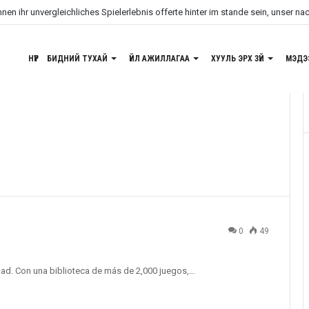
en ihr unvergleichliches Spielerlebnis offerte hinter im stande sein, unser na
НҮҮР
БИДНИЙ ТУХАЙ
ҮЙЛ АЖИЛЛАГАА
ХУУЛЬ ЭРХ ЗҮЙ
МЭДЭ
0
49
idad. Con una biblioteca de más de 2,000 juegos,…