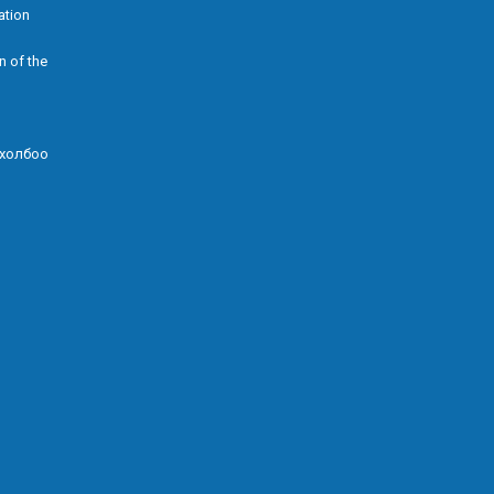
ation
n of the
 холбоо