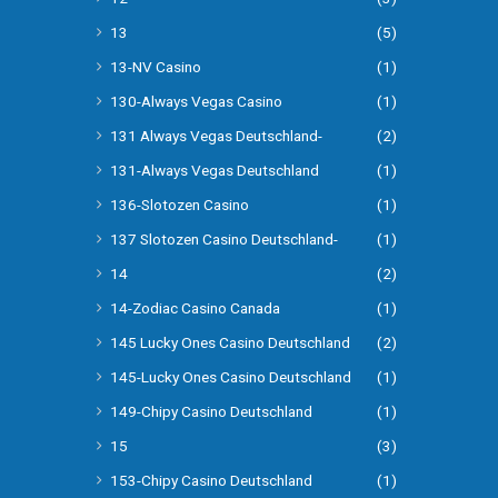
13
(5)
13-NV Casino
(1)
130-Always Vegas Casino
(1)
131 Always Vegas Deutschland-
(2)
131-Always Vegas Deutschland
(1)
136-Slotozen Casino
(1)
137 Slotozen Casino Deutschland-
(1)
14
(2)
14-Zodiac Casino Canada
(1)
145 Lucky Ones Casino Deutschland
(2)
145-Lucky Ones Casino Deutschland
(1)
149-Chipy Casino Deutschland
(1)
15
(3)
153-Chipy Casino Deutschland
(1)