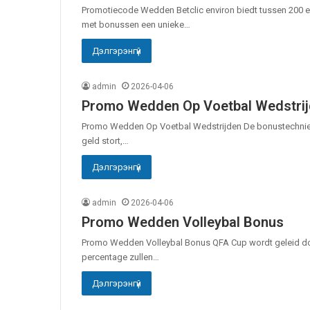
Promotiecode Wedden Betclic environ biedt tussen 200 
met bonussen een unieke…
Дэлгэрэнгүй
admin
2026-04-06
Promo Wedden Op Voetbal Wedstri
Promo Wedden Op Voetbal Wedstrijden De bonustechniek
geld stort,…
Дэлгэрэнгүй
admin
2026-04-06
Promo Wedden Volleybal Bonus
Promo Wedden Volleybal Bonus QFA Cup wordt geleid door
percentage zullen…
Дэлгэрэнгүй