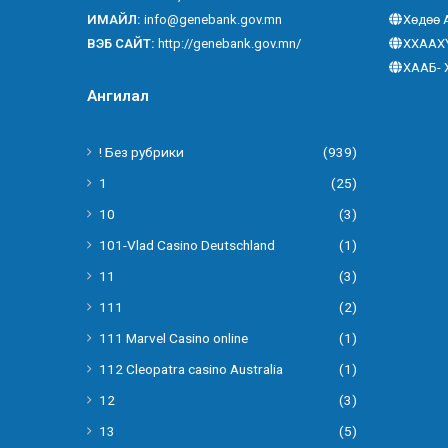
ИМАЙЛ:
info@genebank.gov.mn
Хөдөө 
ВЭБ САЙТ:
http://genebank.gov.mn/
ХХААХ
ХААБ- 
Ангилал
! Без рубрики
(939)
1
(25)
10
(3)
101-Vlad Casino Deutschland
(1)
11
(3)
111
(2)
111 Marvel Casino online
(1)
112 Cleopatra casino Australia
(1)
12
(3)
13
(5)