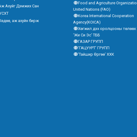
Food and Agriculture Organizatio
Аж Ахуйг Дэмжих Сан
United Nations (FAO)
ҮСХТ
Korea International Cooperation
Хөдөө, аж ахуйн бирж
Agency(KOICA)
Хөгжил дэх оролцооны төлөөх
‘Жи Си Эс’ ТББ
ГАЗАР ГРУПП
‘ГАЦУУРТ’ ГРУПП
‘Тайшир Өргөө’ ХХК