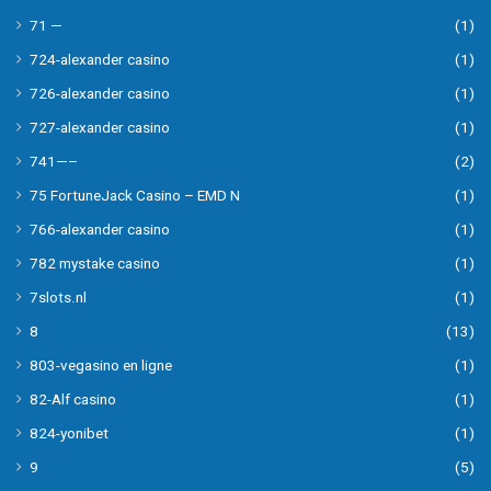
71 —
(1)
724-alexander casino
(1)
726-alexander casino
(1)
727-alexander casino
(1)
741—–
(2)
75 FortuneJack Casino – EMD N
(1)
766-alexander casino
(1)
782 mystake casino
(1)
7slots.nl
(1)
8
(13)
803-vegasino en ligne
(1)
82-Alf casino
(1)
824-yonibet
(1)
9
(5)