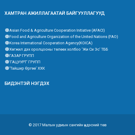
ХАМТРАН АЖИЛЛАГААТАЙ БАЙГУУЛЛАГУУД
Asian Food & Agriculture Cooperation Initiative (AFACI)
Food and Agriculture Organization of the United Nations (FAO)
Korea International Cooperation Agency(KOICA)
Хөгжил дэх оролцооны төлөөх холбоо ‘Жи Си Эс’ ТББ
ГАЗАР ГРУПП
‘ГАЦУУРТ’ ГРУПП
‘Тайшир Өргөө’ ХХК
БИДЭНТЭЙ НЭГДЭХ
© 2017 Малын удмын сангийн үндэсний төв