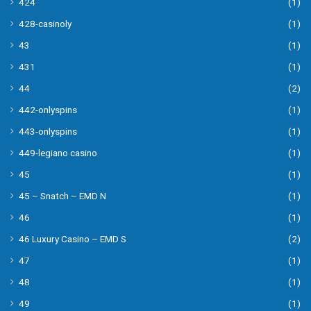
424
(1)
428-casinoly
(1)
43
(1)
431
(1)
44
(2)
442-onlyspins
(1)
443-onlyspins
(1)
449-legiano casino
(1)
45
(1)
45 – Snatch – EMD N
(1)
46
(1)
46 Luxury Casino – EMD S
(2)
47
(1)
48
(1)
49
(1)