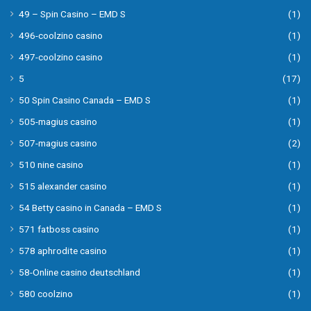
49 – Spin Casino – EMD S
(1)
496-coolzino casino
(1)
497-coolzino casino
(1)
5
(17)
50 Spin Casino Canada – EMD S
(1)
505-magius casino
(1)
507-magius casino
(2)
510 nine casino
(1)
515 alexander casino
(1)
54 Betty casino in Canada – EMD S
(1)
571 fatboss casino
(1)
578 aphrodite casino
(1)
58-Online casino deutschland
(1)
580 coolzino
(1)