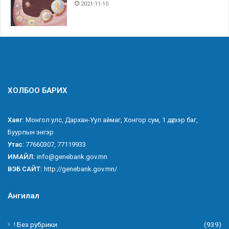
2021-11-10
ХОЛБОО БАРИХ
Хаяг
: Монгол улс, Дархан-Уул аймаг, Хонгор сум, 1 дүгээр баг,
Буурлын энгэр
Утас
: 77660307, 77119933
ИМАЙЛ:
info@genebank.gov.mn
ВЭБ САЙТ:
http://genebank.gov.mn/
Ангилал
! Без рубрики
(939)