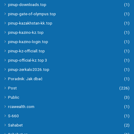
pinup-downloads.top
(1)
pinup-gate-of-olympus.top
(1)
pinup-kazakhstan-kk.top
(1)
pinup-kazino-kz.top
(1)
pinup-kazino-login.top
(1)
pinup-kz-officiall.top
(1)
pinup-official-kz.top 3
(1)
pinup-zerkalo2026.top
(1)
Poradnik: Jak dbać
(1)
Post
(226)
Public
(3)
rcawealth.com
(1)
S-660
(1)
Sahabet
(2)