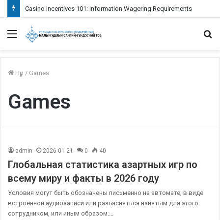
Casino Incentives 101: Information Wagering Requirements
Menu
S
fo
Нүүр
/
Games
Games
admin
2026-01-21
0
40
Глобальная статистика азартных игр по
всему миру и факты в 2026 году
Условия могут быть обозначены письменно на автомате, в виде
встроенной аудиозаписи или разъясняться нанятым для этого
сотрудником, или иным образом.…