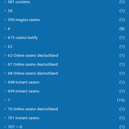
581 coolzino
(1)
59
(1)
590 magius casino
(1)
6
(8)
615 casino betify
(1)
62
(1)
62-Online casino deutschland
(1)
67 Online casino deutschland
(1)
68 Online casino deutschland
(1)
698 Instant casino
(1)
699 Instant casino
(1)
7
(15)
70 Online casino deutschland
(1)
701 Instant casino
(1)
707 —-0
(1)