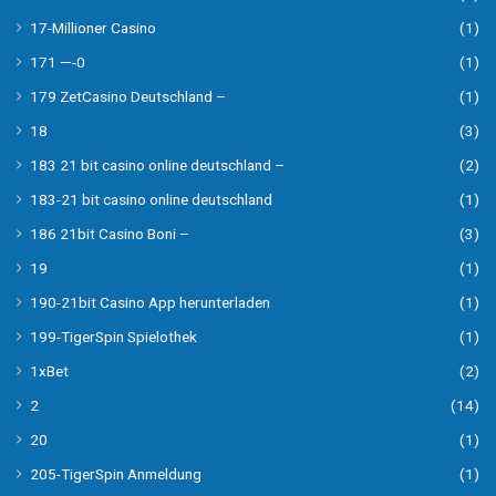
17-Millioner Casino
(1)
171 —-0
(1)
179 ZetCasino Deutschland –
(1)
18
(3)
183 21 bit casino online deutschland –
(2)
183-21 bit casino online deutschland
(1)
186 21bit Casino Boni –
(3)
19
(1)
190-21bit Casino App herunterladen
(1)
199-TigerSpin Spielothek
(1)
1xBet
(2)
2
(14)
20
(1)
205-TigerSpin Anmeldung
(1)