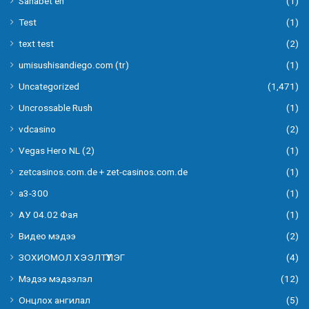
Sahabet en
(1)
Test
(1)
text test
(2)
umisushisandiego.com (tr)
(1)
Uncategorized
(1,471)
Uncrossable Rush
(1)
vdcasino
(2)
Vegas Hero NL (2)
(1)
zetcasinos.com.de + zet-casinos.com.de
(1)
а3-300
(1)
АУ 04.02 Фая
(1)
Видео мэдээ
(2)
ЗОХИОМОЛ ХЭЭЛТҮҮЛЭГ
(4)
Мэдээ мэдээлэл
(12)
Онцлох ангилал
(5)