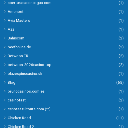
aberturasaconcagua.com
(1)
Amonbet
(1)
Avia Masters
(1)
Azz
(1)
Bahiscom
(2)
beefonline.de
(2)
Betwoon TR
(2)
betwoon-2026casino.top
(2)
blazespinscasino.uk
(1)
Blog
(65)
brunocasinos.com.es
(1)
casinofast
(2)
cenoteazultours.com (tr)
(1)
Chicken Road
(11)
Chicken Road 2
(1)