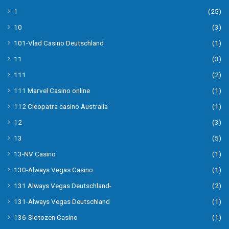
1
(25)
10
(3)
101-Vlad Casino Deutschland
(1)
11
(3)
111
(2)
111 Marvel Casino online
(1)
112 Cleopatra casino Australia
(1)
12
(3)
13
(5)
13-NV Casino
(1)
130-Always Vegas Casino
(1)
131 Always Vegas Deutschland-
(2)
131-Always Vegas Deutschland
(1)
136-Slotozen Casino
(1)