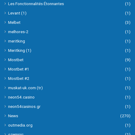
Les Fonctionnalités Étonnantes
(1)
Levant (1)
(1)
Melbet
(3)
melhores-2
(1)
meritking
(1)
Meritking (1)
(1)
Mostbet
(9)
Mostbet #1
(1)
Mostbet #2
(1)
muskat-uk.com (tr)
(1)
neon54.casino
(1)
neon54casinos.gr
(1)
News
(270)
outmedia.org
(1)
ozempic
(1)