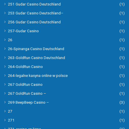
251 Gudar Casino Deutschland
(1)
253 Gudar Casino Deutschland–
(1)
256 Gudar Casino Deutschland
(1)
257-Gudar Casino
(1)
26
(1)
26-Spinanga Casino Deutschland
(1)
263-GoldRun Casino Deutschland
(1)
264-GoldRun Casino
(1)
264-legalne kasyna online w polsce
(1)
267 GoldRun Casino
(1)
267 GoldRun Casino –
(1)
269 BeepBeep Casino –
(3)
27
(1)
271
(1)