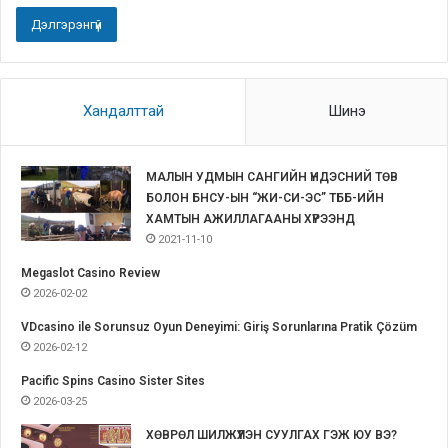
Дэлгэрэнгүй
Хандалттай
Шинэ
МАЛЫН УДМЫН САНГИЙН ҮНДЭСНИЙ ТӨВ
БОЛОН БНСУ-ЫН “ЖИ-СИ-ЭС” ТББ-ИЙН
ХАМТЫН АЖИЛЛАГААНЫ ХҮРЭЭНД
2021-11-10
Megaslot Casino Review
2026-02-02
VDcasino ile Sorunsuz Oyun Deneyimi: Giriş Sorunlarına Pratik Çözüm
2026-02-12
Pacific Spins Casino Sister Sites
2026-03-25
ХӨВРӨЛ ШИЛЖҮҮЛЭН СУУЛГАХ ГЭЖ ЮУ ВЭ?