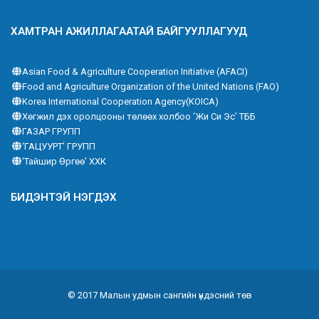
ХАМТРАН АЖИЛЛАГААТАЙ БАЙГУУЛЛАГУУД
Asian Food & Agriculture Cooperation Initiative (AFACI)
Food and Agriculture Organization of the United Nations (FAO)
Korea International Cooperation Agency(KOICA)
Хөгжил дэх оролцооны төлөөх холбоо ‘Жи Си Эс’ ТББ
ГАЗАР ГРУПП
‘ГАЦУУРТ’ ГРУПП
‘Тайшир Өргөө’ ХХК
БИДЭНТЭЙ НЭГДЭХ
© 2017 Малын удмын сангийн үндэсний төв