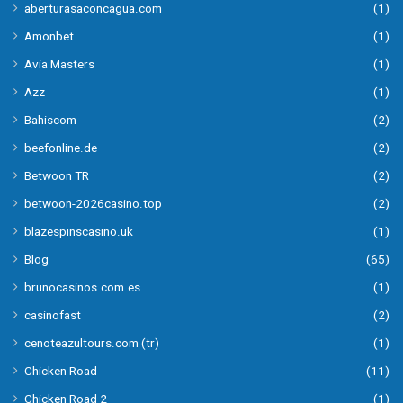
aberturasaconcagua.com
(1)
Amonbet
(1)
Avia Masters
(1)
Azz
(1)
Bahiscom
(2)
beefonline.de
(2)
Betwoon TR
(2)
betwoon-2026casino.top
(2)
blazespinscasino.uk
(1)
Blog
(65)
brunocasinos.com.es
(1)
casinofast
(2)
cenoteazultours.com (tr)
(1)
Chicken Road
(11)
Chicken Road 2
(1)