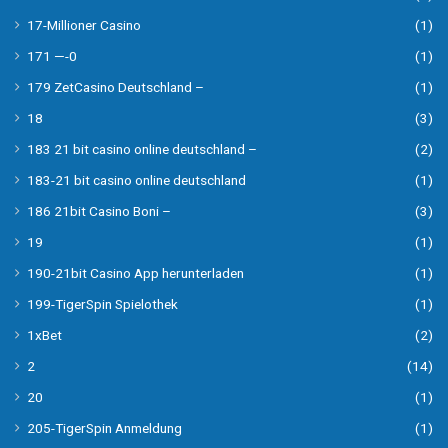
17-Millioner Casino
(1)
171 —-0
(1)
179 ZetCasino Deutschland –
(1)
18
(3)
183 21 bit casino online deutschland –
(2)
183-21 bit casino online deutschland
(1)
186 21bit Casino Boni –
(3)
19
(1)
190-21bit Casino App herunterladen
(1)
199-TigerSpin Spielothek
(1)
1xBet
(2)
2
(14)
20
(1)
205-TigerSpin Anmeldung
(1)