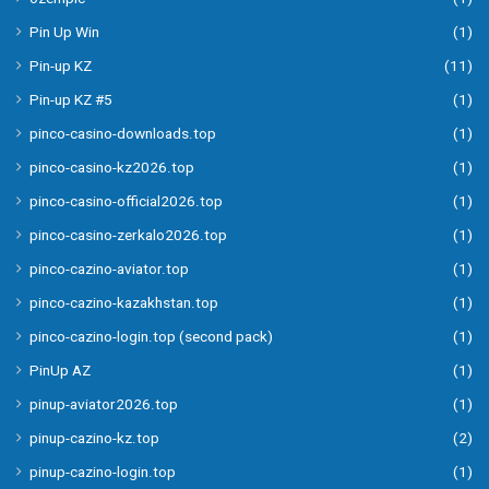
Pin Up Win
(1)
Pin-up KZ
(11)
Pin-up KZ #5
(1)
pinco-casino-downloads.top
(1)
pinco-casino-kz2026.top
(1)
pinco-casino-official2026.top
(1)
pinco-casino-zerkalo2026.top
(1)
pinco-cazino-aviator.top
(1)
pinco-cazino-kazakhstan.top
(1)
pinco-cazino-login.top (second pack)
(1)
PinUp AZ
(1)
pinup-aviator2026.top
(1)
pinup-cazino-kz.top
(2)
pinup-cazino-login.top
(1)