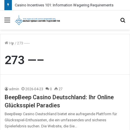
Casino Incentives 101: Information Wagering Requirements
Menu
S
fo
Нүүр
/
273 -----
273 —–
admin
2026-04-23
0
27
BeepBeep Casino Deutschland: Ihr Online
Glücksspiel Paradies
BeepBeep Casino Deutschland bietet eine aufregende Plattform für
Glücksspiel-Enthusiasten, die ein umfassendes und sicheres
Spielerlebnis suchen. Die Website, die Sie…