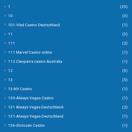
1
(25)
10
(3)
101-Vlad Casino Deutschland
(1)
11
(3)
111
(2)
111 Marvel Casino online
(1)
112 Cleopatra casino Australia
(1)
12
(3)
13
(5)
13-NV Casino
(1)
130-Always Vegas Casino
(1)
131 Always Vegas Deutschland-
(2)
131-Always Vegas Deutschland
(1)
136-Slotozen Casino
(1)