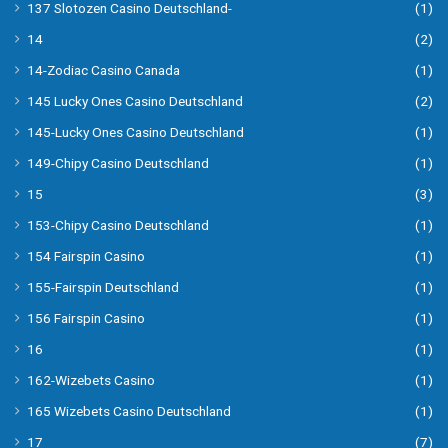
137 Slotozen Casino Deutschland-
(1)
14
(2)
14-Zodiac Casino Canada
(1)
145 Lucky Ones Casino Deutschland
(2)
145-Lucky Ones Casino Deutschland
(1)
149-Chipy Casino Deutschland
(1)
15
(3)
153-Chipy Casino Deutschland
(1)
154 Fairspin Casino
(1)
155-Fairspin Deutschland
(1)
156 Fairspin Casino
(1)
16
(1)
162-Wizebets Casino
(1)
165 Wizebets Casino Deutschland
(1)
17
(7)