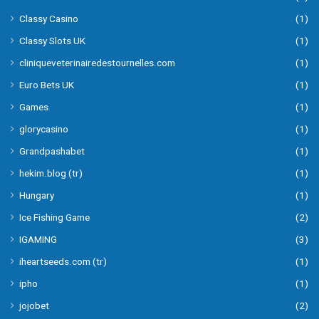
Classy Casino
(1)
Classy Slots UK
(1)
cliniqueveterinairedestournelles.com
(1)
Euro Bets UK
(1)
Games
(1)
glorycasino
(1)
Grandpashabet
(1)
hekim.blog (tr)
(1)
Hungary
(1)
Ice Fishing Game
(2)
IGAMING
(3)
iheartseeds.com (tr)
(1)
ipho
(1)
jojobet
(2)