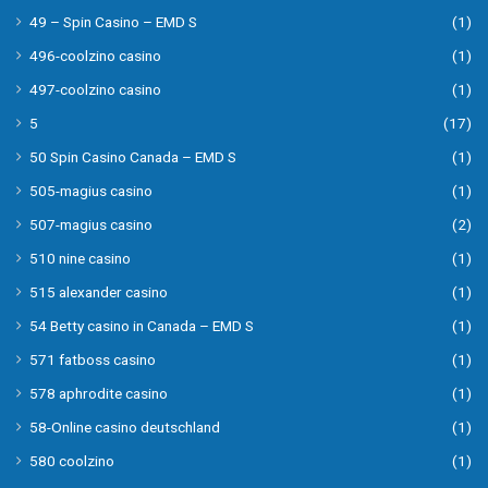
49 – Spin Casino – EMD S
(1)
496-coolzino casino
(1)
497-coolzino casino
(1)
5
(17)
50 Spin Casino Canada – EMD S
(1)
505-magius casino
(1)
507-magius casino
(2)
510 nine casino
(1)
515 alexander casino
(1)
54 Betty casino in Canada – EMD S
(1)
571 fatboss casino
(1)
578 aphrodite casino
(1)
58-Online casino deutschland
(1)
580 coolzino
(1)