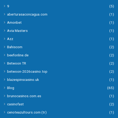
9
(5)
aberturasaconcagua.com
(1)
Amonbet
(1)
Avia Masters
(1)
Azz
(1)
Bahiscom
(2)
beefonline.de
(2)
Betwoon TR
(2)
betwoon-2026casino.top
(2)
blazespinscasino.uk
(1)
Blog
(65)
brunocasinos.com.es
(1)
casinofast
(2)
cenoteazultours.com (tr)
(1)