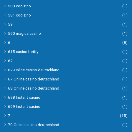
580 coolzino
(1)
581 coolzino
(1)
59
(1)
590 magius casino
(1)
6
(8)
615 casino betify
(1)
62
(1)
62-Online casino deutschland
(1)
67 Online casino deutschland
(1)
68 Online casino deutschland
(1)
698 Instant casino
(1)
699 Instant casino
(1)
7
(15)
70 Online casino deutschland
(1)