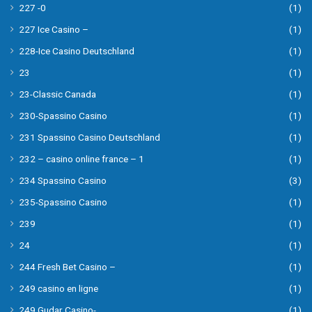
227 -0
(1)
227 Ice Casino –
(1)
228-Ice Casino Deutschland
(1)
23
(1)
23-Classic Canada
(1)
230-Spassino Casino
(1)
231 Spassino Casino Deutschland
(1)
232 – casino online france – 1
(1)
234 Spassino Casino
(3)
235-Spassino Casino
(1)
239
(1)
24
(1)
244 Fresh Bet Casino –
(1)
249 casino en ligne
(1)
249 Gudar Casino-
(1)