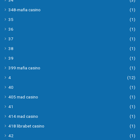
34
(3)
348-mafia casino
(1)
35
(1)
36
(1)
37
(1)
38
(1)
39
(1)
399 mafia casino
(1)
4
(12)
40
(1)
405 mad casino
(1)
41
(1)
414 mad casino
(1)
418 librabet casino
(1)
42
(1)