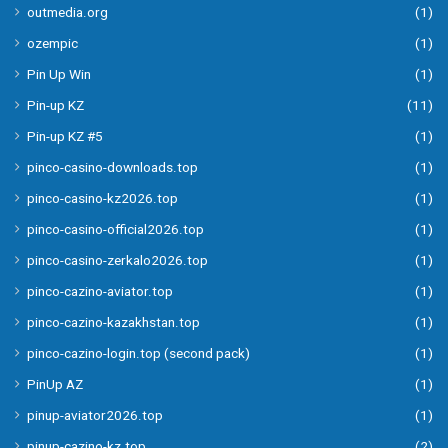
outmedia.org
(1)
ozempic
(1)
Pin Up Win
(1)
Pin-up KZ
(11)
Pin-up KZ #5
(1)
pinco-casino-downloads.top
(1)
pinco-casino-kz2026.top
(1)
pinco-casino-official2026.top
(1)
pinco-casino-zerkalo2026.top
(1)
pinco-cazino-aviator.top
(1)
pinco-cazino-kazakhstan.top
(1)
pinco-cazino-login.top (second pack)
(1)
PinUp AZ
(1)
pinup-aviator2026.top
(1)
pinup-cazino-kz.top
(2)