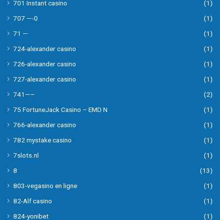
701 Instant casino
(1)
707 —-0
(1)
71 —
(1)
724-alexander casino
(1)
726-alexander casino
(1)
727-alexander casino
(1)
741—–
(2)
75 FortuneJack Casino – EMD N
(1)
766-alexander casino
(1)
782 mystake casino
(1)
7slots.nl
(1)
8
(13)
803-vegasino en ligne
(1)
82-Alf casino
(1)
824-yonibet
(1)