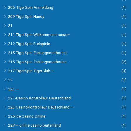
205-TigerSpin Anmeldung
(1)
209 TigerSpin Handy
(1)
21
(1)
211 TigerSpin Willkommensbonus–
(1)
212 TigerSpin Freispiele
(1)
215 TigerSpin Zahlungsmethoden-
(1)
215 TigerSpin Zahlungsmethoden–
(2)
217 TigerSpin TigerClub –
(3)
22
(1)
221 —
(1)
221-Casino Kontrolleur Deutschland
(1)
223 CasinoKontrolleur Deutschland –
(1)
226 Ice Casino Online
(1)
227 – online casino buitenland
(1)