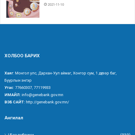
2021-11-10
ХОЛБОО БАРИХ
Хаяг
: Монгол улс, Дархан-Уул аймаг, Хонгор сум, 1 дүгээр баг,
Буурлын энгэр
Утас
: 77660307, 77119933
ИМАЙЛ:
info@genebank.gov.mn
ВЭБ САЙТ:
http://genebank.gov.mn/
Ангилал
! Без рубрики
(939)