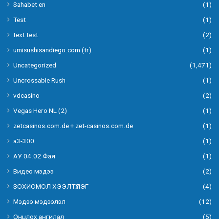
Sahabet en
(1)
Test
(1)
text test
(2)
umisushisandiego.com (tr)
(1)
Uncategorized
(1,471)
Uncrossable Rush
(1)
vdcasino
(2)
Vegas Hero NL (2)
(1)
zetcasinos.com.de + zet-casinos.com.de
(1)
а3-300
(1)
АУ 04.02 Фая
(1)
Видео мэдээ
(2)
ЗОХИОМОЛ ХЭЭЛТҮҮЛЭГ
(4)
Мэдээ мэдээлэл
(12)
Онцлох ангилал
(5)