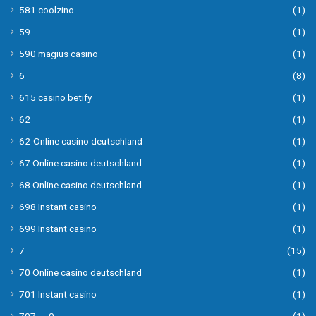
581 coolzino
(1)
59
(1)
590 magius casino
(1)
6
(8)
615 casino betify
(1)
62
(1)
62-Online casino deutschland
(1)
67 Online casino deutschland
(1)
68 Online casino deutschland
(1)
698 Instant casino
(1)
699 Instant casino
(1)
7
(15)
70 Online casino deutschland
(1)
701 Instant casino
(1)