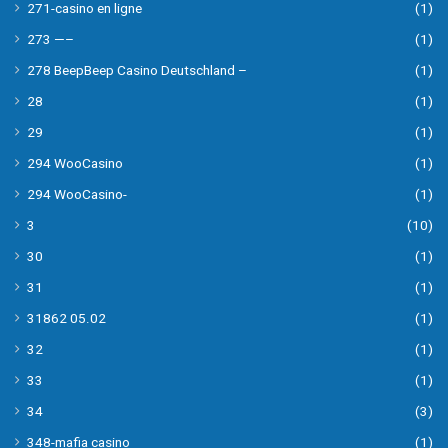
271-casino en ligne
(1)
273 —–
(1)
278 BeepBeep Casino Deutschland –
(1)
28
(1)
29
(1)
294 WooCasino
(1)
294 WooCasino-
(1)
3
(10)
30
(1)
31
(1)
31862 05.02
(1)
32
(1)
33
(1)
34
(3)
348-mafia casino
(1)