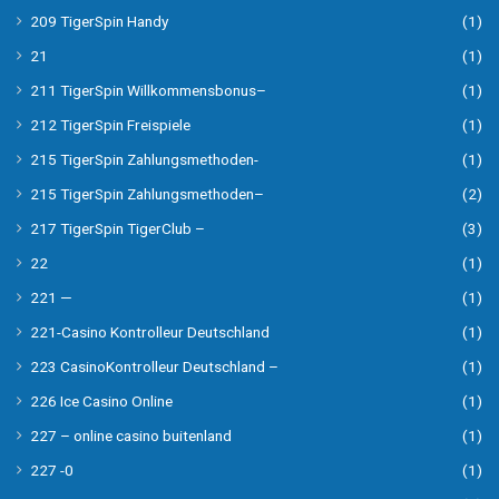
209 TigerSpin Handy
(1)
21
(1)
211 TigerSpin Willkommensbonus–
(1)
212 TigerSpin Freispiele
(1)
215 TigerSpin Zahlungsmethoden-
(1)
215 TigerSpin Zahlungsmethoden–
(2)
217 TigerSpin TigerClub –
(3)
22
(1)
221 —
(1)
221-Casino Kontrolleur Deutschland
(1)
223 CasinoKontrolleur Deutschland –
(1)
226 Ice Casino Online
(1)
227 – online casino buitenland
(1)
227 -0
(1)