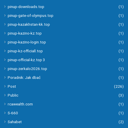
pinup-downloads.top
(1)
pinup-gate-of-olympus.top
(1)
pinup-kazakhstan-kk.top
(1)
pinup-kazino-kz.top
(1)
pinup-kazino-login.top
(1)
pinup-kz-officiall.top
(1)
pinup-official-kz.top 3
(1)
pinup-zerkalo2026.top
(1)
Poradnik: Jak dbać
(1)
Post
(226)
Public
(3)
rcawealth.com
(1)
S-660
(1)
Sahabet
(2)