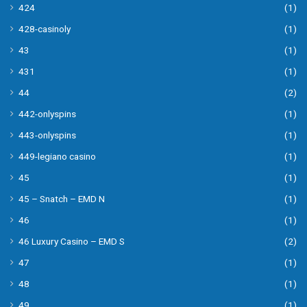
424
(1)
428-casinoly
(1)
43
(1)
431
(1)
44
(2)
442-onlyspins
(1)
443-onlyspins
(1)
449-legiano casino
(1)
45
(1)
45 – Snatch – EMD N
(1)
46
(1)
46 Luxury Casino – EMD S
(2)
47
(1)
48
(1)
49
(1)