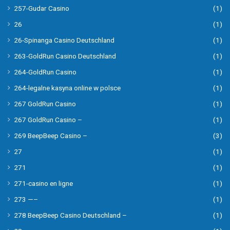
257-Gudar Casino
(1)
26
(1)
26-Spinanga Casino Deutschland
(1)
263-GoldRun Casino Deutschland
(1)
264-GoldRun Casino
(1)
264-legalne kasyna online w polsce
(1)
267 GoldRun Casino
(1)
267 GoldRun Casino –
(1)
269 BeepBeep Casino –
(3)
27
(1)
271
(1)
271-casino en ligne
(1)
273 —–
(1)
278 BeepBeep Casino Deutschland –
(1)