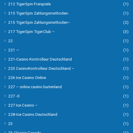
212 TigerSpin Freispiele
(1)
215 TigerSpin Zahlungsmethoden-
(1)
215 TigerSpin Zahlungsmethoden–
(2)
217 TigerSpin TigerClub –
(3)
22
(1)
221 —
(1)
221-Casino Kontrolleur Deutschland
(1)
223 CasinoKontrolleur Deutschland –
(1)
226 Ice Casino Online
(1)
227 – online casino buitenland
(1)
227 -0
(1)
227 Ice Casino –
(1)
228-Ice Casino Deutschland
(1)
23
(1)
23-Classic Canada
(1)