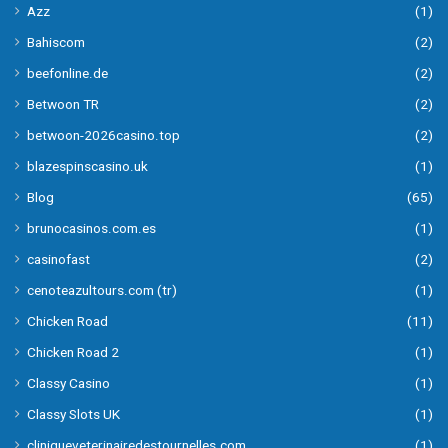
Azz
(1)
Bahiscom
(2)
beefonline.de
(2)
Betwoon TR
(2)
betwoon-2026casino.top
(2)
blazespinscasino.uk
(1)
Blog
(65)
brunocasinos.com.es
(1)
casinofast
(2)
cenoteazultours.com (tr)
(1)
Chicken Road
(11)
Chicken Road 2
(1)
Classy Casino
(1)
Classy Slots UK
(1)
cliniqueveterinairedestournelles.com
(1)