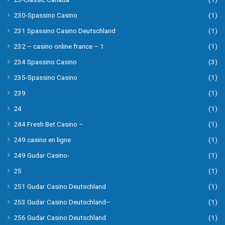
230-Spassino Casino
(1)
231 Spassino Casino Deutschland
(1)
232 – casino online france – 1
(1)
234 Spassino Casino
(3)
235-Spassino Casino
(1)
239
(1)
24
(1)
244 Fresh Bet Casino –
(1)
249 casino en ligne
(1)
249 Gudar Casino-
(1)
25
(1)
251 Gudar Casino Deutschland
(1)
253 Gudar Casino Deutschland–
(1)
256 Gudar Casino Deutschland
(1)