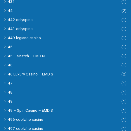
431
(1)
44
(2)
442-onlyspins
(1)
443-onlyspins
(1)
449-legiano casino
(1)
45
(1)
45 – Snatch – EMD N
(1)
46
(1)
46 Luxury Casino – EMD S
(2)
47
(1)
48
(1)
49
(1)
49 – Spin Casino – EMD S
(1)
496-coolzino casino
(1)
497-coolzino casino
(1)