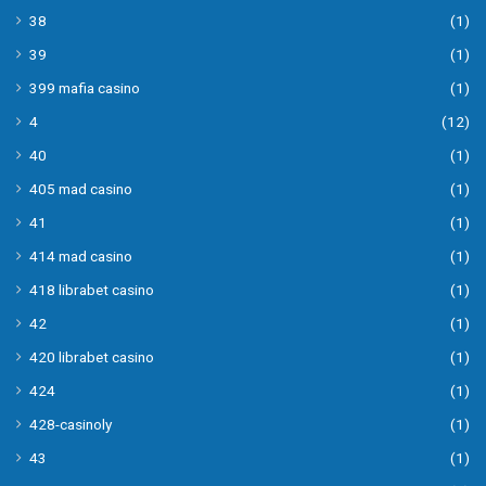
38
(1)
39
(1)
399 mafia casino
(1)
4
(12)
40
(1)
405 mad casino
(1)
41
(1)
414 mad casino
(1)
418 librabet casino
(1)
42
(1)
420 librabet casino
(1)
424
(1)
428-casinoly
(1)
43
(1)