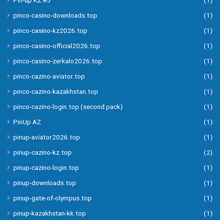
Pin-up KZ #5
(1)
pinco-casino-downloads.top
(1)
pinco-casino-kz2026.top
(1)
pinco-casino-official2026.top
(1)
pinco-casino-zerkalo2026.top
(1)
pinco-cazino-aviator.top
(1)
pinco-cazino-kazakhstan.top
(1)
pinco-cazino-login.top (second pack)
(1)
PinUp AZ
(1)
pinup-aviator2026.top
(1)
pinup-cazino-kz.top
(2)
pinup-cazino-login.top
(1)
pinup-downloads.top
(1)
pinup-gate-of-olympus.top
(1)
pinup-kazakhstan-kk.top
(1)