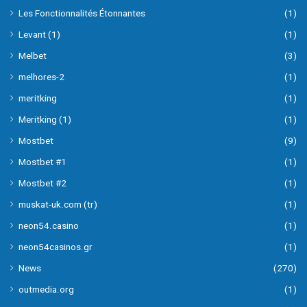
Les Fonctionnalités Étonnantes
(1)
Levant (1)
(1)
Melbet
(3)
melhores-2
(1)
meritking
(1)
Meritking (1)
(1)
Mostbet
(9)
Mostbet #1
(1)
Mostbet #2
(1)
muskat-uk.com (tr)
(1)
neon54.casino
(1)
neon54casinos.gr
(1)
News
(270)
outmedia.org
(1)