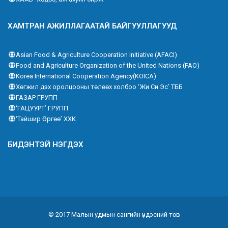
ХАМТРАН АЖИЛЛАГААТАЙ БАЙГУУЛЛАГУУД
Asian Food & Agriculture Cooperation Initiative (AFACI)
Food and Agriculture Organization of the United Nations (FAO)
Korea International Cooperation Agency(KOICA)
Хөгжил дэх оролцооны төлөөх холбоо ‘Жи Си Эс’ ТББ
ГАЗАР ГРУПП
‘ГАЦУУРТ’ ГРУПП
‘Тайшир Өргөө’ ХХК
БИДЭНТЭЙ НЭГДЭХ
© 2017 Малын удмын сангийн үндэсний төв