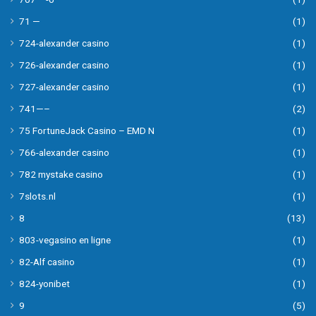
71 —
(1)
724-alexander casino
(1)
726-alexander casino
(1)
727-alexander casino
(1)
741—–
(2)
75 FortuneJack Casino – EMD N
(1)
766-alexander casino
(1)
782 mystake casino
(1)
7slots.nl
(1)
8
(13)
803-vegasino en ligne
(1)
82-Alf casino
(1)
824-yonibet
(1)
9
(5)