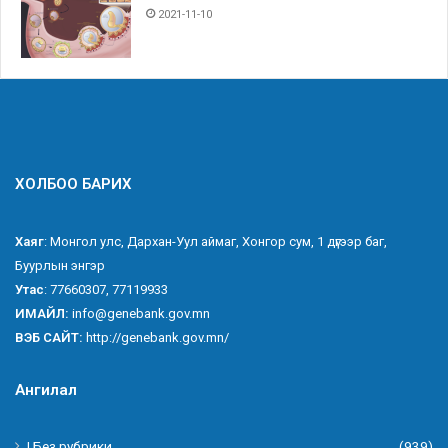
2021-11-10
ХОЛБОО БАРИХ
Хаяг
: Монгол улс, Дархан-Уул аймаг, Хонгор сум, 1 дүгээр баг,
Буурлын энгэр
Утас
: 77660307, 77119933
ИМАЙЛ:
info@genebank.gov.mn
ВЭБ САЙТ:
http://genebank.gov.mn/
Ангилал
! Без рубрики
(939)