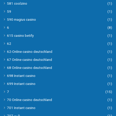
581 coolzino
(1)
59
(1)
590 magius casino
(1)
6
(8)
615 casino betify
(1)
62
(1)
62-Online casino deutschland
(1)
67 Online casino deutschland
(1)
68 Online casino deutschland
(1)
698 Instant casino
(1)
699 Instant casino
(1)
7
(15)
70 Online casino deutschland
(1)
701 Instant casino
(1)
707 —-0
(1)