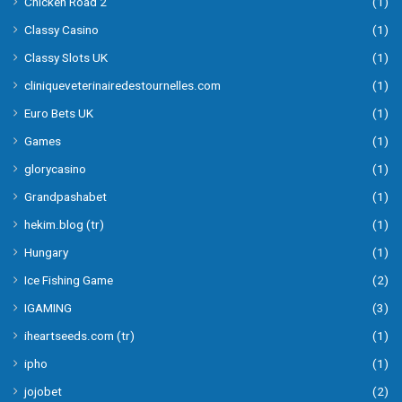
Chicken Road 2
(1)
Classy Casino
(1)
Classy Slots UK
(1)
cliniqueveterinairedestournelles.com
(1)
Euro Bets UK
(1)
Games
(1)
glorycasino
(1)
Grandpashabet
(1)
hekim.blog (tr)
(1)
Hungary
(1)
Ice Fishing Game
(2)
IGAMING
(3)
iheartseeds.com (tr)
(1)
ipho
(1)
jojobet
(2)