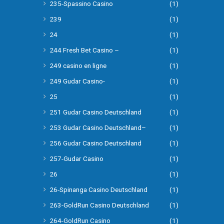
235-Spassino Casino
(1)
239
(1)
24
(1)
244 Fresh Bet Casino –
(1)
249 casino en ligne
(1)
249 Gudar Casino-
(1)
25
(1)
251 Gudar Casino Deutschland
(1)
253 Gudar Casino Deutschland–
(1)
256 Gudar Casino Deutschland
(1)
257-Gudar Casino
(1)
26
(1)
26-Spinanga Casino Deutschland
(1)
263-GoldRun Casino Deutschland
(1)
264-GoldRun Casino
(1)