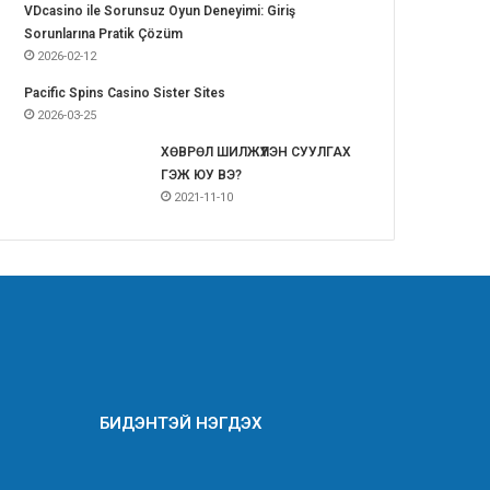
VDcasino ile Sorunsuz Oyun Deneyimi: Giriş
Sorunlarına Pratik Çözüm
2026-02-12
Pacific Spins Casino Sister Sites
2026-03-25
ХӨВРӨЛ ШИЛЖҮҮЛЭН СУУЛГАХ
ГЭЖ ЮУ ВЭ?
2021-11-10
БИДЭНТЭЙ НЭГДЭХ