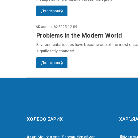
Дэлгэрэнгүй
admin
2025-12-09
Problems in the Modern World
Environmental issues have become one of the most discus
significantly changed…
Дэлгэрэнгүй
ХОЛБОО БАРИХ
ХАРЪЯА
Хаяг
: Монгол улс, Дархан-Уул аймаг,
Мал эм