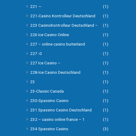
221 —
(1)
221-Casino Kontrolleur Deutschland
(1)
223 CasinoKontrolleur Deutschland –
(1)
226 Ice Casino Online
(1)
227 – online casino buitenland
(1)
227 -0
(1)
227 Ice Casino –
(1)
228-Ice Casino Deutschland
(1)
23
(1)
23-Classic Canada
(1)
230-Spassino Casino
(1)
231 Spassino Casino Deutschland
(1)
232 – casino online france – 1
(1)
234 Spassino Casino
(3)