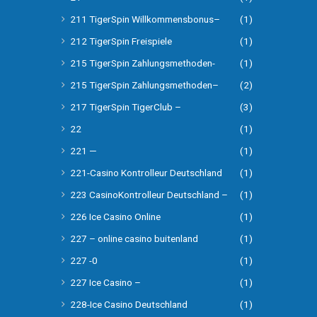
211 TigerSpin Willkommensbonus–
(1)
212 TigerSpin Freispiele
(1)
215 TigerSpin Zahlungsmethoden-
(1)
215 TigerSpin Zahlungsmethoden–
(2)
217 TigerSpin TigerClub –
(3)
22
(1)
221 —
(1)
221-Casino Kontrolleur Deutschland
(1)
223 CasinoKontrolleur Deutschland –
(1)
226 Ice Casino Online
(1)
227 – online casino buitenland
(1)
227 -0
(1)
227 Ice Casino –
(1)
228-Ice Casino Deutschland
(1)