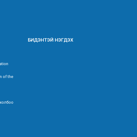
БИДЭНТЭЙ НЭГДЭХ
ation
n of the
 холбоо