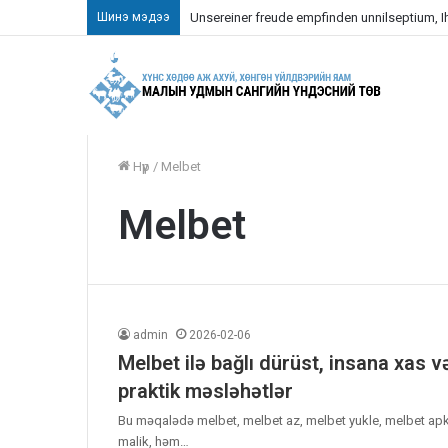
Шинэ мэдээ
Unsereiner freude empfinden unnilseptium, Ihn
Нүүр
/
Melbet
Melbet
admin
2026-02-06
Melbet ilə bağlı dürüst, insana xas v
praktik məsləhətlər
Bu məqalədə melbet, melbet az, melbet yukle, melbet apk
malik, həm…