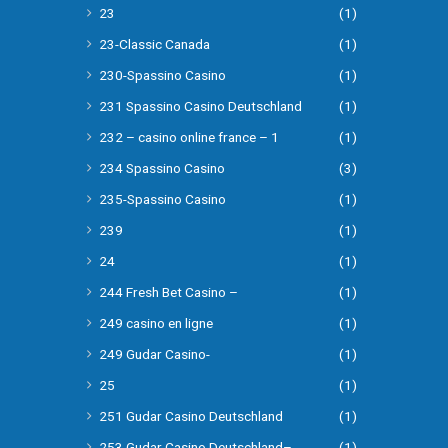
23
(1)
23-Classic Canada
(1)
230-Spassino Casino
(1)
231 Spassino Casino Deutschland
(1)
232 – casino online france – 1
(1)
234 Spassino Casino
(3)
235-Spassino Casino
(1)
239
(1)
24
(1)
244 Fresh Bet Casino –
(1)
249 casino en ligne
(1)
249 Gudar Casino-
(1)
25
(1)
251 Gudar Casino Deutschland
(1)
253 Gudar Casino Deutschland–
(1)