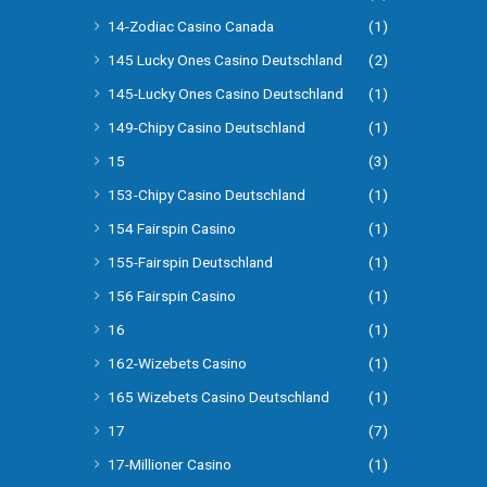
14-Zodiac Casino Canada
(1)
145 Lucky Ones Casino Deutschland
(2)
145-Lucky Ones Casino Deutschland
(1)
149-Chipy Casino Deutschland
(1)
15
(3)
153-Chipy Casino Deutschland
(1)
154 Fairspin Casino
(1)
155-Fairspin Deutschland
(1)
156 Fairspin Casino
(1)
16
(1)
162-Wizebets Casino
(1)
165 Wizebets Casino Deutschland
(1)
17
(7)
17-Millioner Casino
(1)