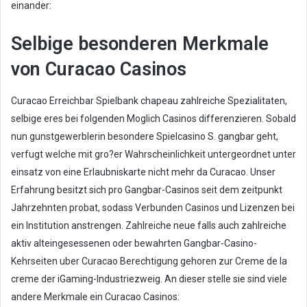
einander:
Selbige besonderen Merkmale
von Curacao Casinos
Curacao Erreichbar Spielbank chapeau zahlreiche Spezialitaten,
selbige eres bei folgenden Moglich Casinos differenzieren. Sobald
nun gunstgewerblerin besondere Spielcasino S. gangbar geht,
verfugt welche mit gro?er Wahrscheinlichkeit untergeordnet unter
einsatz von eine Erlaubniskarte nicht mehr da Curacao. Unser
Erfahrung besitzt sich pro Gangbar-Casinos seit dem zeitpunkt
Jahrzehnten probat, sodass Verbunden Casinos und Lizenzen bei
ein Institution anstrengen. Zahlreiche neue falls auch zahlreiche
aktiv alteingesessenen oder bewahrten Gangbar-Casino-
Kehrseiten uber Curacao Berechtigung gehoren zur Creme de la
creme der iGaming-Industriezweig. An dieser stelle sie sind viele
andere Merkmale ein Curacao Casinos: