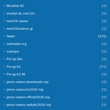
Mostbet #2
(1)
muskat-uk.com (tr)
(1)
neon54.casino
(1)
neon54casinos.gr
(1)
News
(270)
outmedia.org
(1)
ozempic
(1)
Pin Up Win
(1)
Pin-up KZ
(11)
Pin-up KZ #5
(1)
pinco-casino-downloads.top
(1)
pinco-casino-kz2026.top
(1)
pinco-casino-official2026.top
(1)
pinco-casino-zerkalo2026.top
(1)