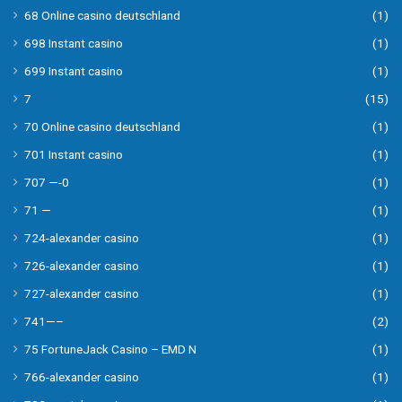
68 Online casino deutschland
(1)
698 Instant casino
(1)
699 Instant casino
(1)
7
(15)
70 Online casino deutschland
(1)
701 Instant casino
(1)
707 —-0
(1)
71 —
(1)
724-alexander casino
(1)
726-alexander casino
(1)
727-alexander casino
(1)
741—–
(2)
75 FortuneJack Casino – EMD N
(1)
766-alexander casino
(1)