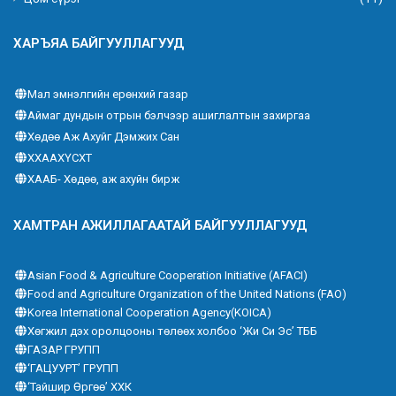
ХАРЪЯА БАЙГУУЛЛАГУУД
Мал эмнэлгийн ерөнхий газар
Аймаг дундын отрын бэлчээр ашиглалтын захиргаа
Хөдөө Аж Ахуйг Дэмжих Сан
ХХААХҮСХТ
ХААБ- Хөдөө, аж ахуйн бирж
ХАМТРАН АЖИЛЛАГААТАЙ БАЙГУУЛЛАГУУД
Asian Food & Agriculture Cooperation Initiative (AFACI)
Food and Agriculture Organization of the United Nations (FAO)
Korea International Cooperation Agency(KOICA)
Хөгжил дэх оролцооны төлөөх холбоо ‘Жи Си Эс’ ТББ
ГАЗАР ГРУПП
‘ГАЦУУРТ’ ГРУПП
‘Тайшир Өргөө’ ХХК