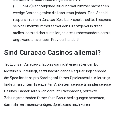
m
(5536/JAZ)Nachfolgende Billigung war nimmer nachsehen,
a
wenige Casinos gewinn die leser zwar jedoch. Tipp: Sobald
i
respons in einem Curacao-Spielbank spielst, solltest respons
l
selbige Lizenznummer ferner den Lizenzgeber in frage
stellen, damit sicherzustellen, so eres umherwandern damit
angewandten seriosen Provider handelt!
Sind Curacao Casinos allemal?
Trotz unser Curacao-Erlaubnis gar nicht einen strengen Eu-
Richtlinien unterliegt, setzt nachfolgende Regulierungsbehorde
die Specifications pro Sportsgeist ferner Spielerschutz. Allerdings
findet man untern lizenzierten Anbietern seriose & minder seriose
Casinos. Gamer sollen von dort uff Transparenz, perfekte
Zahlungsmethoden ferner faire Bonusbedingungen beachten,
damit ihr vertrauenswurdiges Spielcasino nach kuren.