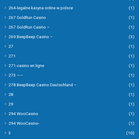
264-legalne kasyna online w polsce
(1)
267 GoldRun Casino
(1)
267 GoldRun Casino –
(1)
269 BeepBeep Casino –
(3)
27
(1)
271
(1)
271-casino en ligne
(1)
273 —–
(1)
278 BeepBeep Casino Deutschland –
(1)
28
(1)
29
(1)
294 WooCasino
(1)
294 WooCasino-
(1)
3
(10)