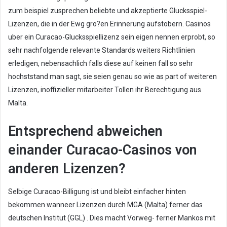
zum beispiel zusprechen beliebte und akzeptierte Glucksspiel-
Lizenzen, die in der Ewg gro?en Erinnerung aufstobern. Casinos
uber ein Curacao-Glucksspiellizenz sein eigen nennen erprobt, so
sehr nachfolgende relevante Standards weiters Richtlinien
erledigen, nebensachlich falls diese auf keinen fall so sehr
hochststand man sagt, sie seien genau so wie as part of weiteren
Lizenzen, inoffizieller mitarbeiter Tollen ihr Berechtigung aus
Malta.
Entsprechend abweichen
einander Curacao-Casinos von
anderen Lizenzen?
Selbige Curacao-Billigung ist und bleibt einfacher hinten
bekommen wanneer Lizenzen durch MGA (Malta) ferner das
deutschen Institut (GGL) . Dies macht Vorweg- ferner Mankos mit