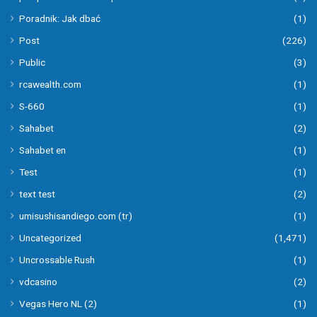
Poradnik: Jak dbać
(1)
Post
(226)
Public
(3)
rcawealth.com
(1)
S-660
(1)
Sahabet
(2)
Sahabet en
(1)
Test
(1)
text test
(2)
umisushisandiego.com (tr)
(1)
Uncategorized
(1,471)
Uncrossable Rush
(1)
vdcasino
(2)
Vegas Hero NL (2)
(1)