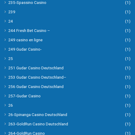
235-Spassino Casino
(1)
239
(1)
24
(1)
244 Fresh Bet Casino –
(1)
249 casino en ligne
(1)
249 Gudar Casino-
(1)
25
(1)
251 Gudar Casino Deutschland
(1)
253 Gudar Casino Deutschland–
(1)
256 Gudar Casino Deutschland
(1)
257-Gudar Casino
(1)
26
(1)
26-Spinanga Casino Deutschland
(1)
263-GoldRun Casino Deutschland
(1)
264-GoldRun Casino
(1)