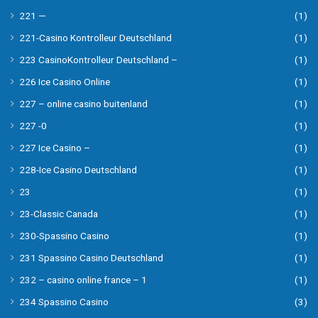
221 —
(1)
221-Casino Kontrolleur Deutschland
(1)
223 CasinoKontrolleur Deutschland –
(1)
226 Ice Casino Online
(1)
227 – online casino buitenland
(1)
227 -0
(1)
227 Ice Casino –
(1)
228-Ice Casino Deutschland
(1)
23
(1)
23-Classic Canada
(1)
230-Spassino Casino
(1)
231 Spassino Casino Deutschland
(1)
232 – casino online france – 1
(1)
234 Spassino Casino
(3)