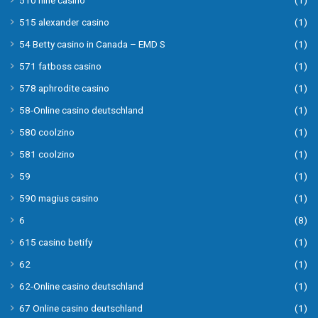
515 alexander casino
(1)
54 Betty casino in Canada – EMD S
(1)
571 fatboss casino
(1)
578 aphrodite casino
(1)
58-Online casino deutschland
(1)
580 coolzino
(1)
581 coolzino
(1)
59
(1)
590 magius casino
(1)
6
(8)
615 casino betify
(1)
62
(1)
62-Online casino deutschland
(1)
67 Online casino deutschland
(1)