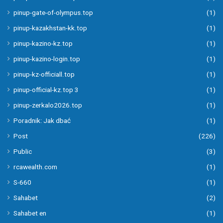
pinup-gate-of-olympus.top
(1)
pinup-kazakhstan-kk.top
(1)
pinup-kazino-kz.top
(1)
pinup-kazino-login.top
(1)
pinup-kz-officiall.top
(1)
pinup-official-kz.top 3
(1)
pinup-zerkalo2026.top
(1)
Poradnik: Jak dbać
(1)
Post
(226)
Public
(3)
rcawealth.com
(1)
S-660
(1)
Sahabet
(2)
Sahabet en
(1)