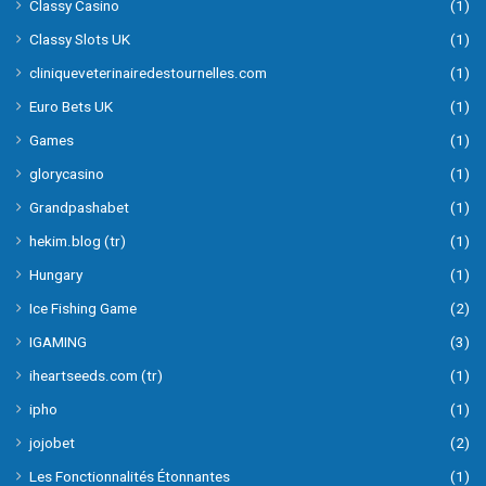
Classy Casino
(1)
Classy Slots UK
(1)
cliniqueveterinairedestournelles.com
(1)
Euro Bets UK
(1)
Games
(1)
glorycasino
(1)
Grandpashabet
(1)
hekim.blog (tr)
(1)
Hungary
(1)
Ice Fishing Game
(2)
IGAMING
(3)
iheartseeds.com (tr)
(1)
ipho
(1)
jojobet
(2)
Les Fonctionnalités Étonnantes
(1)