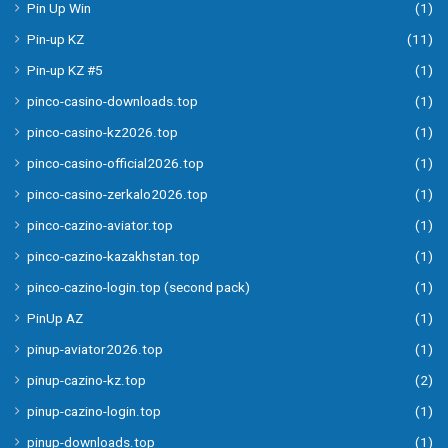
Pin Up Win
(1)
Pin-up KZ
(11)
Pin-up KZ #5
(1)
pinco-casino-downloads.top
(1)
pinco-casino-kz2026.top
(1)
pinco-casino-official2026.top
(1)
pinco-casino-zerkalo2026.top
(1)
pinco-cazino-aviator.top
(1)
pinco-cazino-kazakhstan.top
(1)
pinco-cazino-login.top (second pack)
(1)
PinUp AZ
(1)
pinup-aviator2026.top
(1)
pinup-cazino-kz.top
(2)
pinup-cazino-login.top
(1)
pinup-downloads.top
(1)