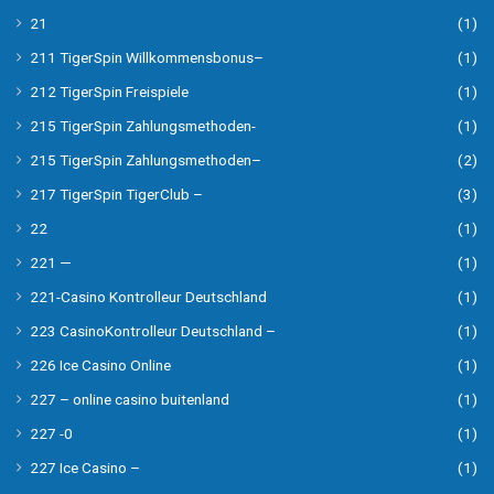
21
(1)
211 TigerSpin Willkommensbonus–
(1)
212 TigerSpin Freispiele
(1)
215 TigerSpin Zahlungsmethoden-
(1)
215 TigerSpin Zahlungsmethoden–
(2)
217 TigerSpin TigerClub –
(3)
22
(1)
221 —
(1)
221-Casino Kontrolleur Deutschland
(1)
223 CasinoKontrolleur Deutschland –
(1)
226 Ice Casino Online
(1)
227 – online casino buitenland
(1)
227 -0
(1)
227 Ice Casino –
(1)