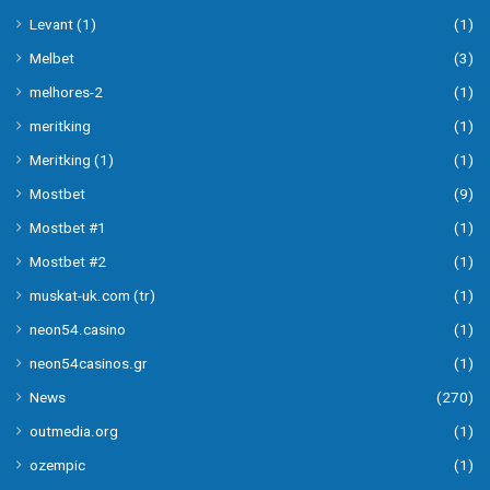
Levant (1)
(1)
Melbet
(3)
melhores-2
(1)
meritking
(1)
Meritking (1)
(1)
Mostbet
(9)
Mostbet #1
(1)
Mostbet #2
(1)
muskat-uk.com (tr)
(1)
neon54.casino
(1)
neon54casinos.gr
(1)
News
(270)
outmedia.org
(1)
ozempic
(1)