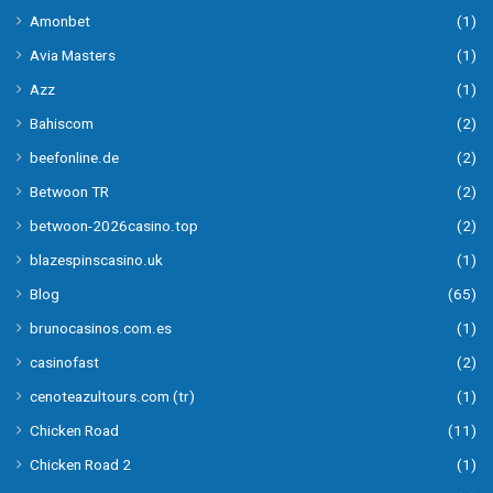
Amonbet
(1)
Avia Masters
(1)
Azz
(1)
Bahiscom
(2)
beefonline.de
(2)
Betwoon TR
(2)
betwoon-2026casino.top
(2)
blazespinscasino.uk
(1)
Blog
(65)
brunocasinos.com.es
(1)
casinofast
(2)
cenoteazultours.com (tr)
(1)
Chicken Road
(11)
Chicken Road 2
(1)