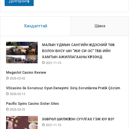
Дэлгэрэнгүй
Хандалттай
Шинэ
МАЛЫН УДМЫН САНГИЙН ҮНДЭСНИЙ ТӨВ
БОЛОН БНСУ-ЫН “ЖИ-СИ-ЭС” ТББ-ИЙН
ХАМТЫН АЖИЛЛАГААНЫ ХҮРЭЭНД
2021-11-10
Megaslot Casino Review
2026-02-02
VDcasino ile Sorunsuz Oyun Deneyimi: Giriş Sorunlarına Pratik Çözüm
2026-02-12
Pacific Spins Casino Sister Sites
2026-03-25
ХӨВРӨЛ ШИЛЖҮҮЛЭН СУУЛГАХ ГЭЖ ЮУ ВЭ?
2021-11-10