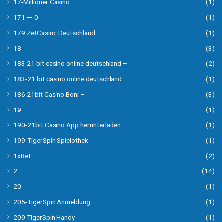
17-Millioner Casino
(1)
171 —-0
(1)
179 ZetCasino Deutschland –
(1)
18
(3)
183 21 bit casino online deutschland –
(2)
183-21 bit casino online deutschland
(1)
186 21bit Casino Boni –
(3)
19
(1)
190-21bit Casino App herunterladen
(1)
199-TigerSpin Spielothek
(1)
1xBet
(2)
2
(14)
20
(1)
205-TigerSpin Anmeldung
(1)
209 TigerSpin Handy
(1)