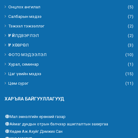
Онцлох ангилал
(5)
Салбарын мэдээ
(7)
Тэжээл тэжээллэг
(2)
ҮР ҮЙЛДВЭРЛЭЛ
(2)
ҮР ХӨВРӨЛ
(3)
ФОТО МЭДЭЭЛЭЛ
(10)
Хурал, семинар
(1)
Цаг үеийн мэдээ
(15)
Цөм сүрэг
(11)
ХАРЪЯА БАЙГУУЛЛАГУУД
Мал эмнэлгийн ерөнхий газар
Аймаг дундын отрын бэлчээр ашиглалтын захиргаа
Хөдөө Аж Ахуйг Дэмжих Сан