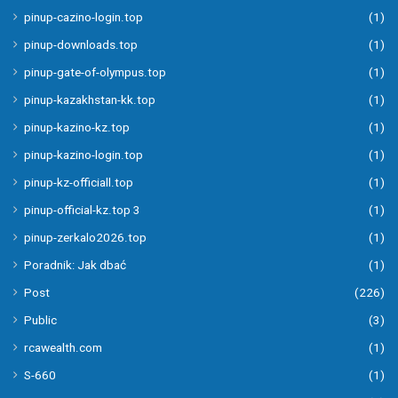
pinup-cazino-login.top
(1)
pinup-downloads.top
(1)
pinup-gate-of-olympus.top
(1)
pinup-kazakhstan-kk.top
(1)
pinup-kazino-kz.top
(1)
pinup-kazino-login.top
(1)
pinup-kz-officiall.top
(1)
pinup-official-kz.top 3
(1)
pinup-zerkalo2026.top
(1)
Poradnik: Jak dbać
(1)
Post
(226)
Public
(3)
rcawealth.com
(1)
S-660
(1)