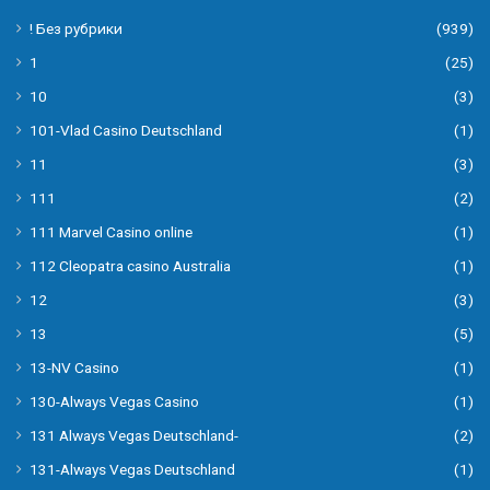
! Без рубрики
(939)
1
(25)
10
(3)
101-Vlad Casino Deutschland
(1)
11
(3)
111
(2)
111 Marvel Casino online
(1)
112 Cleopatra casino Australia
(1)
12
(3)
13
(5)
13-NV Casino
(1)
130-Always Vegas Casino
(1)
131 Always Vegas Deutschland-
(2)
131-Always Vegas Deutschland
(1)