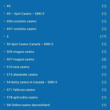
49
(1)
49 – Spin Casino – EMD S
(1)
496-coolzino casino
(1)
497-coolzino casino
(1)
5
(17)
50 Spin Casino Canada – EMD S
(1)
505-magius casino
(1)
507-magius casino
(2)
510 nine casino
(1)
515 alexander casino
(1)
54 Betty casino in Canada – EMD S
(1)
571 fatboss casino
(1)
578 aphrodite casino
(1)
58-Online casino deutschland
(1)