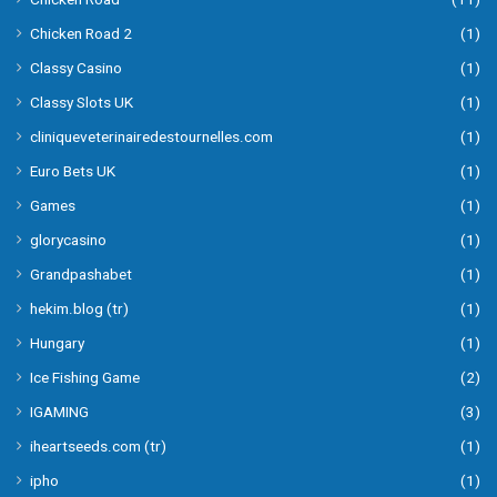
Chicken Road 2
(1)
Classy Casino
(1)
Classy Slots UK
(1)
cliniqueveterinairedestournelles.com
(1)
Euro Bets UK
(1)
Games
(1)
glorycasino
(1)
Grandpashabet
(1)
hekim.blog (tr)
(1)
Hungary
(1)
Ice Fishing Game
(2)
IGAMING
(3)
iheartseeds.com (tr)
(1)
ipho
(1)