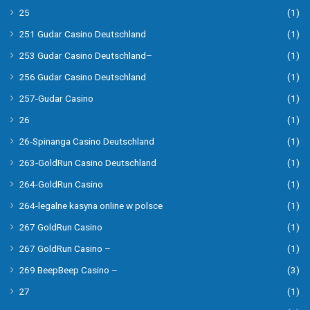
25
(1)
251 Gudar Casino Deutschland
(1)
253 Gudar Casino Deutschland–
(1)
256 Gudar Casino Deutschland
(1)
257-Gudar Casino
(1)
26
(1)
26-Spinanga Casino Deutschland
(1)
263-GoldRun Casino Deutschland
(1)
264-GoldRun Casino
(1)
264-legalne kasyna online w polsce
(1)
267 GoldRun Casino
(1)
267 GoldRun Casino –
(1)
269 BeepBeep Casino –
(3)
27
(1)