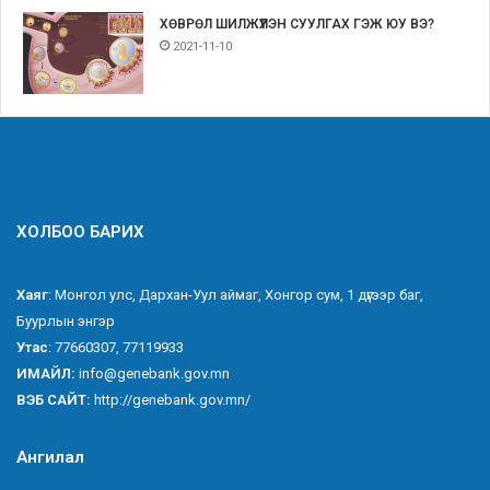
ХӨВРӨЛ ШИЛЖҮҮЛЭН СУУЛГАХ ГЭЖ ЮУ ВЭ?
2021-11-10
ХОЛБОО БАРИХ
Хаяг
: Монгол улс, Дархан-Уул аймаг, Хонгор сум, 1 дүгээр баг,
Буурлын энгэр
Утас
: 77660307, 77119933
ИМАЙЛ:
info@genebank.gov.mn
ВЭБ САЙТ:
http://genebank.gov.mn/
Ангилал