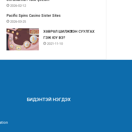
2026-02-12
Pacific Spins Casino Sister Sites
2026-03-25
ХӨВРӨЛ ШИЛЖҮҮЛЭН СУУЛГАХ
ГЭЖ ЮУ ВЭ?
2021-11-10
БИДЭНТЭЙ НЭГДЭХ
ation