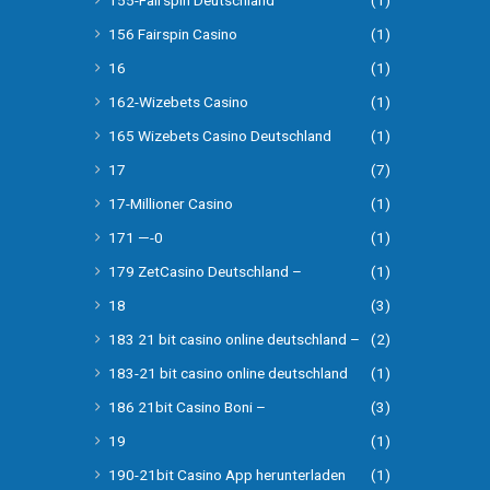
155-Fairspin Deutschland
(1)
156 Fairspin Casino
(1)
16
(1)
162-Wizebets Casino
(1)
165 Wizebets Casino Deutschland
(1)
17
(7)
17-Millioner Casino
(1)
171 —-0
(1)
179 ZetCasino Deutschland –
(1)
18
(3)
183 21 bit casino online deutschland –
(2)
183-21 bit casino online deutschland
(1)
186 21bit Casino Boni –
(3)
19
(1)
190-21bit Casino App herunterladen
(1)