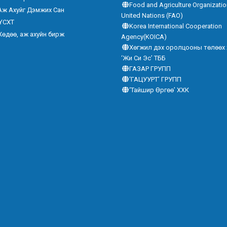
Food and Agriculture Organizatio
Аж Ахуйг Дэмжих Сан
United Nations (FAO)
ҮСХТ
Korea International Cooperation
Хөдөө, аж ахуйн бирж
Agency(KOICA)
Хөгжил дэх оролцооны төлөөх
‘Жи Си Эс’ ТББ
ГАЗАР ГРУПП
‘ГАЦУУРТ’ ГРУПП
‘Тайшир Өргөө’ ХХК