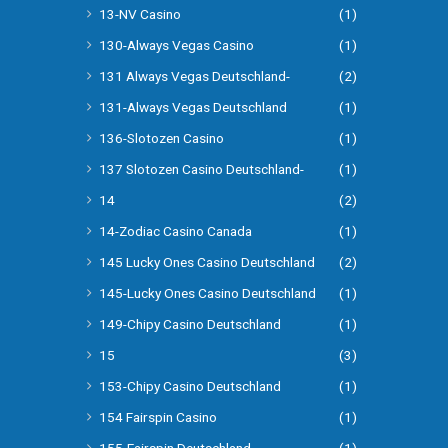
13-NV Casino
(1)
130-Always Vegas Casino
(1)
131 Always Vegas Deutschland-
(2)
131-Always Vegas Deutschland
(1)
136-Slotozen Casino
(1)
137 Slotozen Casino Deutschland-
(1)
14
(2)
14-Zodiac Casino Canada
(1)
145 Lucky Ones Casino Deutschland
(2)
145-Lucky Ones Casino Deutschland
(1)
149-Chipy Casino Deutschland
(1)
15
(3)
153-Chipy Casino Deutschland
(1)
154 Fairspin Casino
(1)