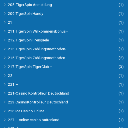
205-TigerSpin Anmeldung
(1)
209 TigerSpin Handy
(1)
21
(1)
211 TigerSpin Willkommensbonus–
(1)
212 TigerSpin Freispiele
(1)
215 TigerSpin Zahlungsmethoden-
(1)
215 TigerSpin Zahlungsmethoden–
(2)
217 TigerSpin TigerClub –
(3)
22
(1)
221 —
(1)
221-Casino Kontrolleur Deutschland
(1)
223 CasinoKontrolleur Deutschland –
(1)
226 Ice Casino Online
(1)
227 – online casino buitenland
(1)