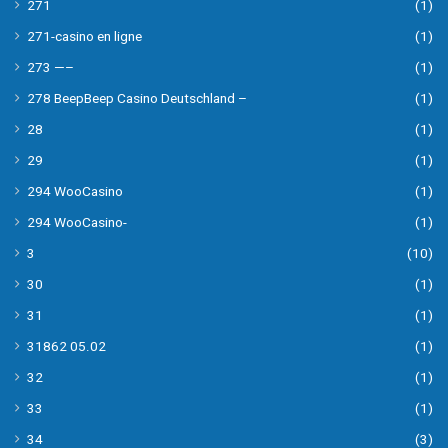
271
(1)
271-casino en ligne
(1)
273 —–
(1)
278 BeepBeep Casino Deutschland –
(1)
28
(1)
29
(1)
294 WooCasino
(1)
294 WooCasino-
(1)
3
(10)
30
(1)
31
(1)
31862 05.02
(1)
32
(1)
33
(1)
34
(3)