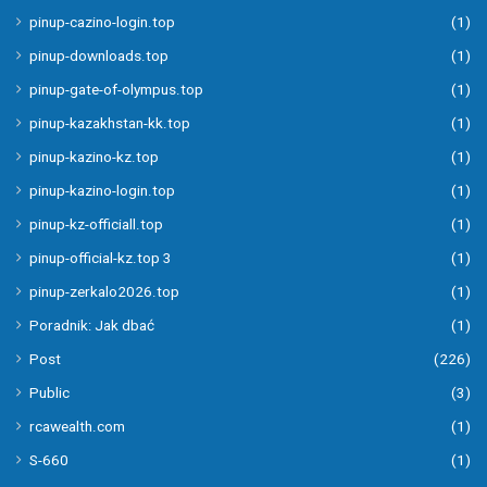
pinup-cazino-login.top
(1)
pinup-downloads.top
(1)
pinup-gate-of-olympus.top
(1)
pinup-kazakhstan-kk.top
(1)
pinup-kazino-kz.top
(1)
pinup-kazino-login.top
(1)
pinup-kz-officiall.top
(1)
pinup-official-kz.top 3
(1)
pinup-zerkalo2026.top
(1)
Poradnik: Jak dbać
(1)
Post
(226)
Public
(3)
rcawealth.com
(1)
S-660
(1)