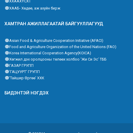
ХХААХҮСХТ
ХААБ- Хөдөө, аж ахуйн бирж
ХАМТРАН АЖИЛЛАГААТАЙ БАЙГУУЛЛАГУУД
Asian Food & Agriculture Cooperation Initiative (AFACI)
Food and Agriculture Organization of the United Nations (FAO)
Korea International Cooperation Agency(KOICA)
Хөгжил дэх оролцооны төлөөх холбоо ‘Жи Си Эс’ ТББ
ГАЗАР ГРУПП
‘ГАЦУУРТ’ ГРУПП
‘Тайшир Өргөө’ ХХК
БИДЭНТЭЙ НЭГДЭХ