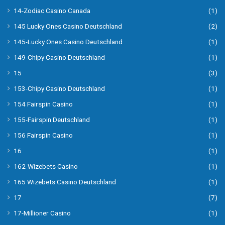
14-Zodiac Casino Canada
(1)
145 Lucky Ones Casino Deutschland
(2)
145-Lucky Ones Casino Deutschland
(1)
149-Chipy Casino Deutschland
(1)
15
(3)
153-Chipy Casino Deutschland
(1)
154 Fairspin Casino
(1)
155-Fairspin Deutschland
(1)
156 Fairspin Casino
(1)
16
(1)
162-Wizebets Casino
(1)
165 Wizebets Casino Deutschland
(1)
17
(7)
17-Millioner Casino
(1)