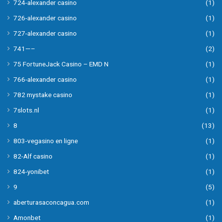
724-alexander casino
(1)
726-alexander casino
(1)
727-alexander casino
(1)
741—–
(2)
75 FortuneJack Casino – EMD N
(1)
766-alexander casino
(1)
782 mystake casino
(1)
7slots.nl
(1)
8
(13)
803-vegasino en ligne
(1)
82-Alf casino
(1)
824-yonibet
(1)
9
(5)
aberturasaconcagua.com
(1)
Amonbet
(1)