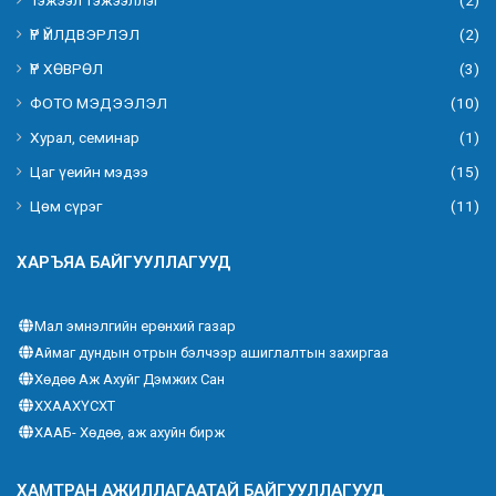
Тэжээл тэжээллэг
(2)
ҮР ҮЙЛДВЭРЛЭЛ
(2)
ҮР ХӨВРӨЛ
(3)
ФОТО МЭДЭЭЛЭЛ
(10)
Хурал, семинар
(1)
Цаг үеийн мэдээ
(15)
Цөм сүрэг
(11)
ХАРЪЯА БАЙГУУЛЛАГУУД
Мал эмнэлгийн ерөнхий газар
Аймаг дундын отрын бэлчээр ашиглалтын захиргаа
Хөдөө Аж Ахуйг Дэмжих Сан
ХХААХҮСХТ
ХААБ- Хөдөө, аж ахуйн бирж
ХАМТРАН АЖИЛЛАГААТАЙ БАЙГУУЛЛАГУУД