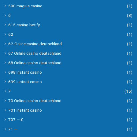
590 magius casino
(1)
6
(8)
615 casino betify
(1)
62
(1)
62-Online casino deutschland
(1)
67 Online casino deutschland
(1)
68 Online casino deutschland
(1)
698 Instant casino
(1)
699 Instant casino
(1)
7
(15)
70 Online casino deutschland
(1)
701 Instant casino
(1)
707 —-0
(1)
71 —
(1)