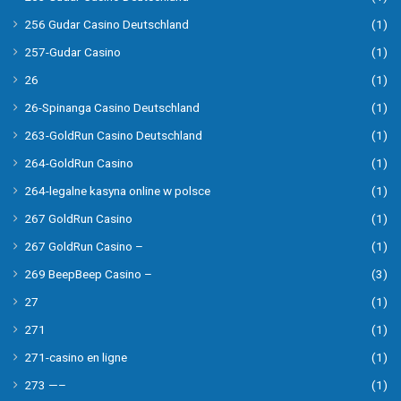
256 Gudar Casino Deutschland
(1)
257-Gudar Casino
(1)
26
(1)
26-Spinanga Casino Deutschland
(1)
263-GoldRun Casino Deutschland
(1)
264-GoldRun Casino
(1)
264-legalne kasyna online w polsce
(1)
267 GoldRun Casino
(1)
267 GoldRun Casino –
(1)
269 BeepBeep Casino –
(3)
27
(1)
271
(1)
271-casino en ligne
(1)
273 —–
(1)