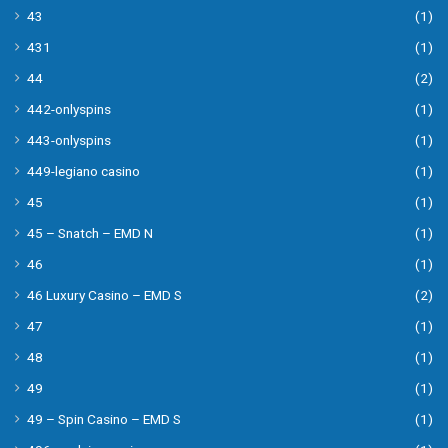
43
(1)
431
(1)
44
(2)
442-onlyspins
(1)
443-onlyspins
(1)
449-legiano casino
(1)
45
(1)
45 – Snatch – EMD N
(1)
46
(1)
46 Luxury Casino – EMD S
(2)
47
(1)
48
(1)
49
(1)
49 – Spin Casino – EMD S
(1)