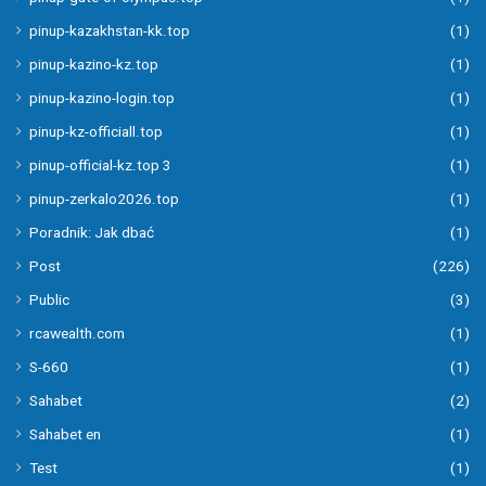
pinup-kazakhstan-kk.top
(1)
pinup-kazino-kz.top
(1)
pinup-kazino-login.top
(1)
pinup-kz-officiall.top
(1)
pinup-official-kz.top 3
(1)
pinup-zerkalo2026.top
(1)
Poradnik: Jak dbać
(1)
Post
(226)
Public
(3)
rcawealth.com
(1)
S-660
(1)
Sahabet
(2)
Sahabet en
(1)
Test
(1)