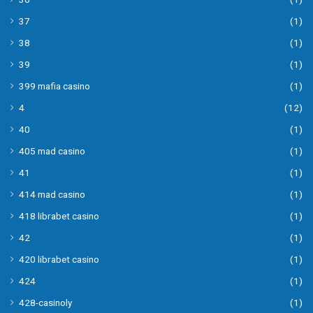
37
(1)
38
(1)
39
(1)
399 mafia casino
(1)
4
(12)
40
(1)
405 mad casino
(1)
41
(1)
414 mad casino
(1)
418 librabet casino
(1)
42
(1)
420 librabet casino
(1)
424
(1)
428-casinoly
(1)