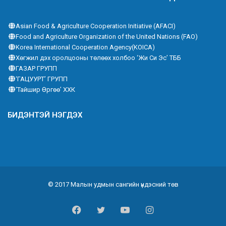
Asian Food & Agriculture Cooperation Initiative (AFACI)
Food and Agriculture Organization of the United Nations (FAO)
Korea International Cooperation Agency(KOICA)
Хөгжил дэх оролцооны төлөөх холбоо ‘Жи Си Эс’ ТББ
ГАЗАР ГРУПП
‘ГАЦУУРТ’ ГРУПП
‘Тайшир Өргөө’ ХХК
БИДЭНТЭЙ НЭГДЭХ
© 2017 Малын удмын сангийн үндэсний төв
Facebook
Twitter
YouTube
Instagram