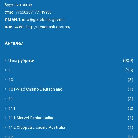
Буурлын энгэр
Утас
: 77660307, 77119933
ИМАЙЛ:
info@genebank.gov.mn
ВЭБ САЙТ:
http://genebank.gov.mn/
Ангилал
! Без рубрики
(939)
1
(25)
10
(3)
101-Vlad Casino Deutschland
(1)
11
(3)
111
(2)
111 Marvel Casino online
(1)
112 Cleopatra casino Australia
(1)
12
(3)