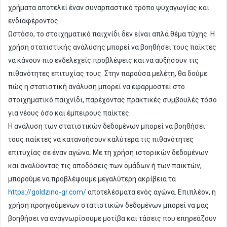
e
χρήματα αποτελεί έναν συναρπαστικό τρόπο ψυχαγωγίας και
m
ενδιαφέροντος.
a
Ωστόσο, το στοιχηματικό παιχνίδι δεν είναι απλά θέμα τύχης. Η
i
χρήση στατιστικής ανάλυσης μπορεί να βοηθήσει τους παίκτες
l
να κάνουν πιο ενδελεχείς προβλέψεις και να αυξήσουν τις
πιθανότητες επιτυχίας τους. Στην παρούσα μελέτη, θα δούμε
πώς η στατιστική ανάλυση μπορεί να εφαρμοστεί στο
στοιχηματικό παιχνίδι, παρέχοντας πρακτικές συμβουλές τόσο
για νέους όσο και έμπειρους παίκτες.
Η ανάλυση των στατιστικών δεδομένων μπορεί να βοηθήσει
τους παίκτες να κατανοήσουν καλύτερα τις πιθανότητες
επιτυχίας σε έναν αγώνα. Με τη χρήση ιστορικών δεδομένων
και αναλύοντας τις αποδόσεις των ομάδων ή των παικτών,
μπορούμε να προβλέψουμε μεγαλύτερη ακρίβεια τα
https://goldzino-gr.com/
αποτελέσματα ενός αγώνα. Επιπλέον, η
χρήση προηγούμενων στατιστικών δεδομένων μπορεί να μας
βοηθήσει να αναγνωρίσουμε μοτίβα και τάσεις που επηρεάζουν