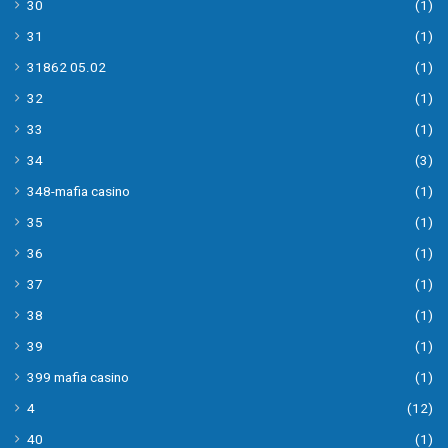
30
(1)
31
(1)
31862 05.02
(1)
32
(1)
33
(1)
34
(3)
348-mafia casino
(1)
35
(1)
36
(1)
37
(1)
38
(1)
39
(1)
399 mafia casino
(1)
4
(12)
40
(1)