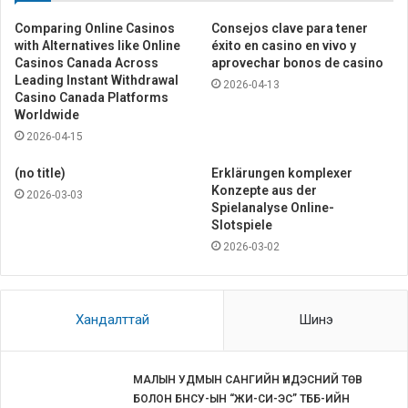
Comparing Online Casinos
Consejos clave para tener
with Alternatives like Online
éxito en casino en vivo y
Casinos Canada Across
aprovechar bonos de casino
Leading Instant Withdrawal
2026-04-13
Casino Canada Platforms
Worldwide
2026-04-15
(no title)
Erklärungen komplexer
Konzepte aus der
2026-03-03
Spielanalyse Online-
Slotspiele
2026-03-02
Хандалттай
Шинэ
МАЛЫН УДМЫН САНГИЙН ҮНДЭСНИЙ ТӨВ
БОЛОН БНСУ-ЫН “ЖИ-СИ-ЭС” ТББ-ИЙН