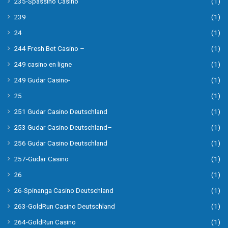
235-Spassino Casino
(1)
239
(1)
24
(1)
244 Fresh Bet Casino –
(1)
249 casino en ligne
(1)
249 Gudar Casino-
(1)
25
(1)
251 Gudar Casino Deutschland
(1)
253 Gudar Casino Deutschland–
(1)
256 Gudar Casino Deutschland
(1)
257-Gudar Casino
(1)
26
(1)
26-Spinanga Casino Deutschland
(1)
263-GoldRun Casino Deutschland
(1)
264-GoldRun Casino
(1)