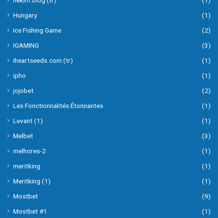
hekim.blog (tr)
(1)
Hungary
(1)
Ice Fishing Game
(2)
IGAMING
(3)
iheartseeds.com (tr)
(1)
ipho
(1)
jojobet
(2)
Les Fonctionnalités Étonnantes
(1)
Levant (1)
(1)
Melbet
(3)
melhores-2
(1)
meritking
(1)
Meritking (1)
(1)
Mostbet
(9)
Mostbet #1
(1)