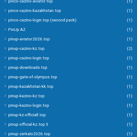
pinco-cazino-aviator.top
(1)
pinco-cazino-kazakhstan.top
(1)
pinco-cazino-login.top (second pack)
(1)
PinUp AZ
(1)
pinup-aviator2026.top
(1)
pinup-cazino-kz.top
(2)
pinup-cazino-login.top
(1)
pinup-downloads.top
(1)
pinup-gate-of-olympus.top
(1)
pinup-kazakhstan-kk.top
(1)
pinup-kazino-kz.top
(1)
pinup-kazino-login.top
(1)
pinup-kz-officiall.top
(1)
pinup-official-kz.top 3
(1)
pinup-zerkalo2026.top
(1)