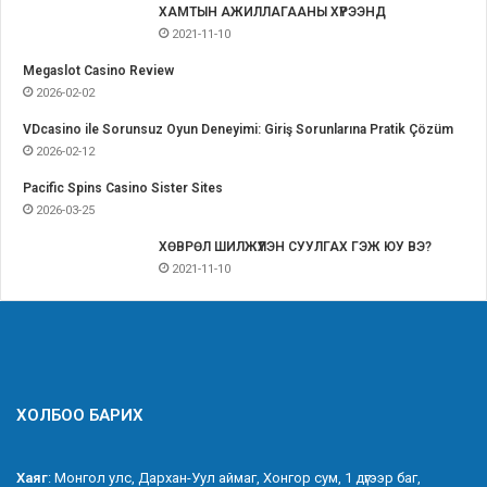
ХАМТЫН АЖИЛЛАГААНЫ ХҮРЭЭНД
2021-11-10
Megaslot Casino Review
2026-02-02
VDcasino ile Sorunsuz Oyun Deneyimi: Giriş Sorunlarına Pratik Çözüm
2026-02-12
Pacific Spins Casino Sister Sites
2026-03-25
ХӨВРӨЛ ШИЛЖҮҮЛЭН СУУЛГАХ ГЭЖ ЮУ ВЭ?
2021-11-10
ХОЛБОО БАРИХ
Хаяг
: Монгол улс, Дархан-Уул аймаг, Хонгор сум, 1 дүгээр баг,