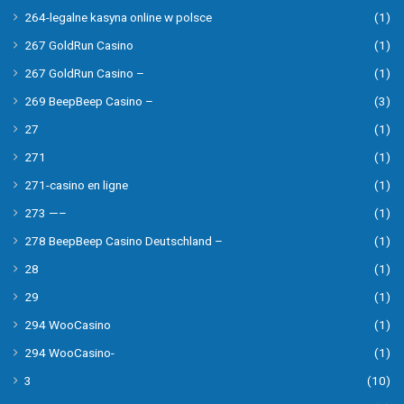
264-legalne kasyna online w polsce
(1)
267 GoldRun Casino
(1)
267 GoldRun Casino –
(1)
269 BeepBeep Casino –
(3)
27
(1)
271
(1)
271-casino en ligne
(1)
273 —–
(1)
278 BeepBeep Casino Deutschland –
(1)
28
(1)
29
(1)
294 WooCasino
(1)
294 WooCasino-
(1)
3
(10)