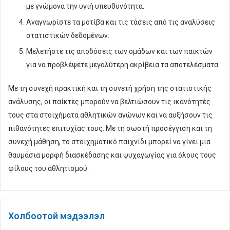
με γνώμονα την υγιή υπευθυνότητα.
Αναγνωρίστε τα μοτίβα και τις τάσεις από τις αναλύσεις
στατιστικών δεδομένων.
Μελετήστε τις αποδόσεις των ομάδων και των παικτών
για να προβλέψετε μεγαλύτερη ακρίβεια τα αποτελέσματα.
Με τη συνεχή πρακτική και τη συνετή χρήση της στατιστικής
ανάλυσης, οι παίκτες μπορούν να βελτιώσουν τις ικανότητές
τους στα στοιχήματα αθλητικών αγώνων και να αυξήσουν τις
πιθανότητες επιτυχίας τους. Με τη σωστή προσέγγιση και τη
συνεχή μάθηση, το στοιχηματικό παιχνίδι μπορεί να γίνει μια
θαυμάσια μορφή διασκέδασης και ψυχαγωγίας για όλους τους
φίλους του αθλητισμού.
Холбоотой мэдээлэл