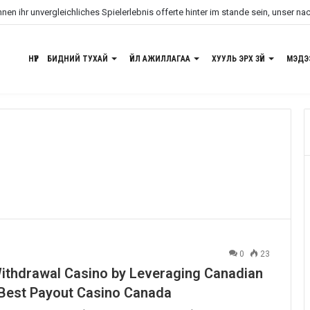
g Requirements
НҮҮР
БИДНИЙ ТУХАЙ
ҮЙЛ АЖИЛЛАГАА
ХУУЛЬ ЭРХ ЗҮЙ
МЭДЭ
0
23
Withdrawal Casino by Leveraging Canadian
 Best Payout Casino Canada