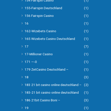
154 Fairspin Casino
(1)
155-Fairspin Deutschland
(1)
156 Fairspin Casino
(1)
16
(1)
162-Wizebets Casino
(1)
165 Wizebets Casino Deutschland
(1)
17
(7)
17-Millioner Casino
(1)
171 —-0
(1)
179 ZetCasino Deutschland –
(1)
18
(3)
183 21 bit casino online deutschland –
(2)
183-21 bit casino online deutschland
(1)
186 21bit Casino Boni –
(3)
19
(1)