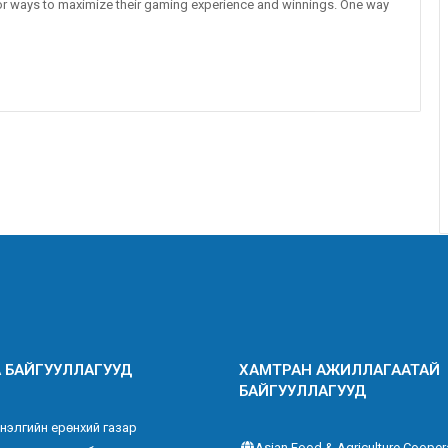
 for ways to maximize their gaming experience and winnings. One way
 БАЙГУУЛЛАГУУД
ХАМТРАН АЖИЛЛАГААТАЙ
БАЙГУУЛЛАГУУД
нэлгийн ерөнхий газар
Asian Food & Agriculture Cooper