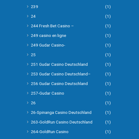
239
(1)
24
(1)
244 Fresh Bet Casino –
(1)
249 casino en ligne
(1)
249 Gudar Casino-
(1)
25
(1)
251 Gudar Casino Deutschland
(1)
253 Gudar Casino Deutschland–
(1)
256 Gudar Casino Deutschland
(1)
257-Gudar Casino
(1)
26
(1)
26-Spinanga Casino Deutschland
(1)
263-GoldRun Casino Deutschland
(1)
264-GoldRun Casino
(1)