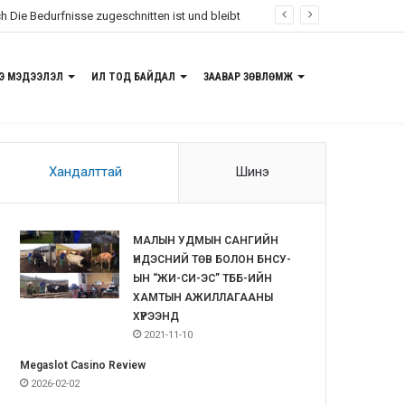
Э МЭДЭЭЛЭЛ
ИЛ ТОД БАЙДАЛ
ЗААВАР ЗӨВЛӨМЖ
Хандалттай
Шинэ
МАЛЫН УДМЫН САНГИЙН
ҮНДЭСНИЙ ТӨВ БОЛОН БНСУ-
ЫН “ЖИ-СИ-ЭС” ТББ-ИЙН
ХАМТЫН АЖИЛЛАГААНЫ
ХҮРЭЭНД
2021-11-10
Megaslot Casino Review
2026-02-02