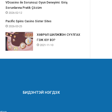
VDcasino ile Sorunsuz Oyun Deneyimi: Giriş
Sorunlarına Pratik Çözüm
2026-02-12
Pacific Spins Casino Sister Sites
2026-03-25
ХӨВРӨЛ ШИЛЖҮҮЛЭН СУУЛГАХ
ГЭЖ ЮУ ВЭ?
2021-11-10
БИДЭНТЭЙ НЭГДЭХ
ation