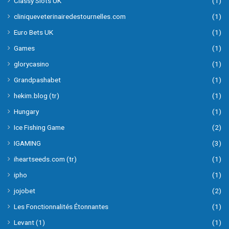
Classy Slots UK
(1)
cliniqueveterinairedestournelles.com
(1)
Euro Bets UK
(1)
Games
(1)
glorycasino
(1)
Grandpashabet
(1)
hekim.blog (tr)
(1)
Hungary
(1)
Ice Fishing Game
(2)
IGAMING
(3)
iheartseeds.com (tr)
(1)
ipho
(1)
jojobet
(2)
Les Fonctionnalités Étonnantes
(1)
Levant (1)
(1)