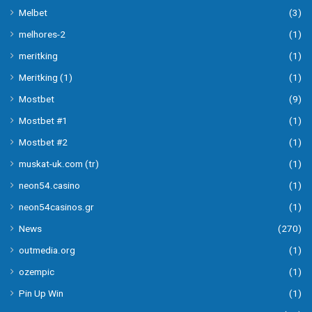
Melbet
(3)
melhores-2
(1)
meritking
(1)
Meritking (1)
(1)
Mostbet
(9)
Mostbet #1
(1)
Mostbet #2
(1)
muskat-uk.com (tr)
(1)
neon54.casino
(1)
neon54casinos.gr
(1)
News
(270)
outmedia.org
(1)
ozempic
(1)
Pin Up Win
(1)