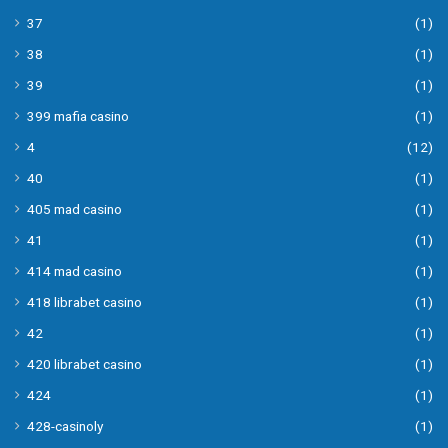
37
(1)
38
(1)
39
(1)
399 mafia casino
(1)
4
(12)
40
(1)
405 mad casino
(1)
41
(1)
414 mad casino
(1)
418 librabet casino
(1)
42
(1)
420 librabet casino
(1)
424
(1)
428-casinoly
(1)