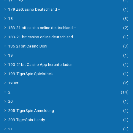
171 —-0
(1)
179 ZetCasino Deutschland –
(1)
18
(3)
183 21 bit casino online deutschland –
(2)
183-21 bit casino online deutschland
(1)
186 21bit Casino Boni –
(3)
19
(1)
190-21bit Casino App herunterladen
(1)
199-TigerSpin Spielothek
(1)
1xBet
(2)
2
(14)
20
(1)
205-TigerSpin Anmeldung
(1)
209 TigerSpin Handy
(1)
21
(1)