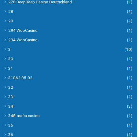
278 BeepBeep Casino Deutschland –
(1)
28
(1)
29
(1)
294 WooCasino
(1)
294 WooCasino-
(1)
3
(10)
30
(1)
31
(1)
31862 05.02
(1)
32
(1)
33
(1)
34
(3)
348-mafia casino
(1)
35
(1)
36
(1)