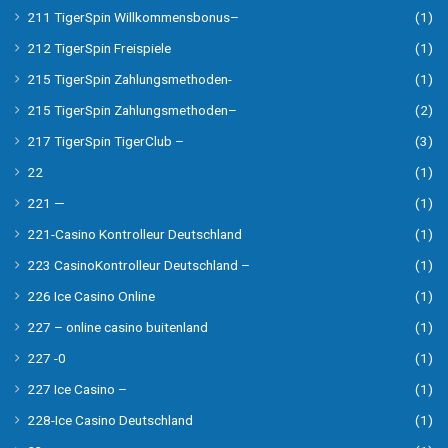
211 TigerSpin Willkommensbonus–
(1)
212 TigerSpin Freispiele
(1)
215 TigerSpin Zahlungsmethoden-
(1)
215 TigerSpin Zahlungsmethoden–
(2)
217 TigerSpin TigerClub –
(3)
22
(1)
221 —
(1)
221-Casino Kontrolleur Deutschland
(1)
223 CasinoKontrolleur Deutschland –
(1)
226 Ice Casino Online
(1)
227 – online casino buitenland
(1)
227 -0
(1)
227 Ice Casino –
(1)
228-Ice Casino Deutschland
(1)