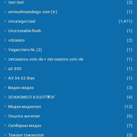
text test
(2)
umisushisandiego.com (tr)
(1)
Uncategorized
(1,471)
Uncrossable Rush
(1)
vdcasino
(2)
Vegas Hero NL (2)
(1)
zetcasinos.com.de + zet-casinos.com.de
(1)
а3-300
(1)
АУ 04.02 Фая
(1)
Видео мэдээ
(2)
ЗОХИОМОЛ ХЭЭЛТҮҮЛЭГ
(4)
Мэдээ мэдээлэл
(12)
Онцлох ангилал
(5)
Салбарын мэдээ
(7)
Тэжээл тэжээллэг
(2)