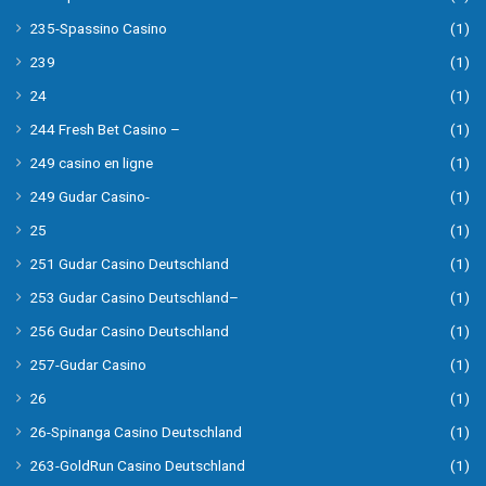
235-Spassino Casino
(1)
239
(1)
24
(1)
244 Fresh Bet Casino –
(1)
249 casino en ligne
(1)
249 Gudar Casino-
(1)
25
(1)
251 Gudar Casino Deutschland
(1)
253 Gudar Casino Deutschland–
(1)
256 Gudar Casino Deutschland
(1)
257-Gudar Casino
(1)
26
(1)
26-Spinanga Casino Deutschland
(1)
263-GoldRun Casino Deutschland
(1)