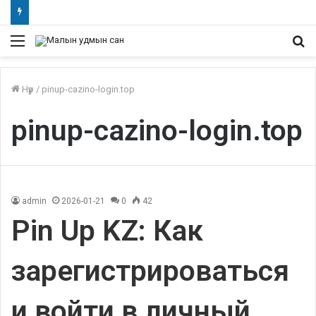
Menu
S
fo
Нүүр
/
pinup-cazino-login.top
pinup-cazino-login.top
admin
2026-01-21
0
42
Pin Up KZ: Как
зарегистрироваться
и войти в личный