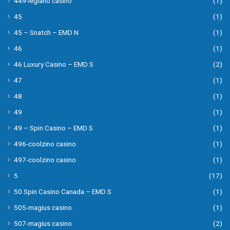
449-legiano casino
(1)
45
(1)
45 – Snatch – EMD N
(1)
46
(1)
46 Luxury Casino – EMD S
(2)
47
(1)
48
(1)
49
(1)
49 – Spin Casino – EMD S
(1)
496-coolzino casino
(1)
497-coolzino casino
(1)
5
(17)
50 Spin Casino Canada – EMD S
(1)
505-magius casino
(1)
507-magius casino
(2)