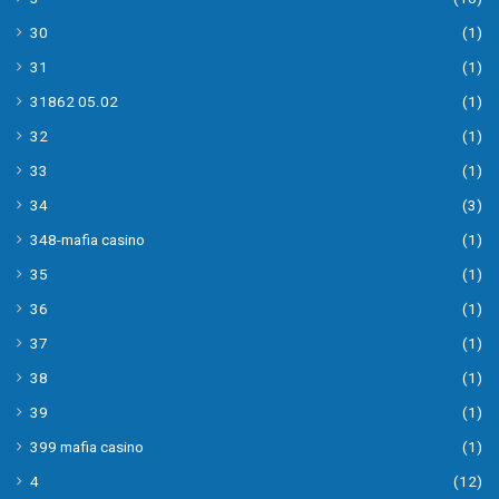
30
(1)
31
(1)
31862 05.02
(1)
32
(1)
33
(1)
34
(3)
348-mafia casino
(1)
35
(1)
36
(1)
37
(1)
38
(1)
39
(1)
399 mafia casino
(1)
4
(12)