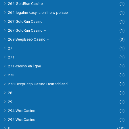
264-GoldRun Casino
(1)
264-legalne kasyna online w polsce
(1)
267 GoldRun Casino
(1)
267 GoldRun Casino –
(1)
269 BeepBeep Casino –
(3)
27
(1)
271
(1)
271-casino en ligne
(1)
273 —–
(1)
278 BeepBeep Casino Deutschland –
(1)
28
(1)
29
(1)
294 WooCasino
(1)
294 WooCasino-
(1)
3
(10)