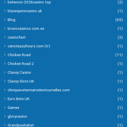
betwoon-2026casino.top
(2)
blazespinscasino.uk
(1)
Blog
(65)
brunocasinos.com.es
(1)
casinofast
(2)
cenoteazultours.com (tr)
(1)
Chicken Road
(11)
Chicken Road 2
(1)
Classy Casino
(1)
Classy Slots UK
(1)
cliniqueveterinairedestournelles.com
(1)
Euro Bets UK
(1)
Games
(1)
glorycasino
(1)
Grandpashabet
(1)