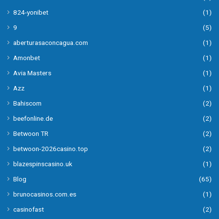
824-yonibet
(1)
9
(5)
aberturasaconcagua.com
(1)
Amonbet
(1)
Avia Masters
(1)
Azz
(1)
Bahiscom
(2)
beefonline.de
(2)
Betwoon TR
(2)
betwoon-2026casino.top
(2)
blazespinscasino.uk
(1)
Blog
(65)
brunocasinos.com.es
(1)
casinofast
(2)