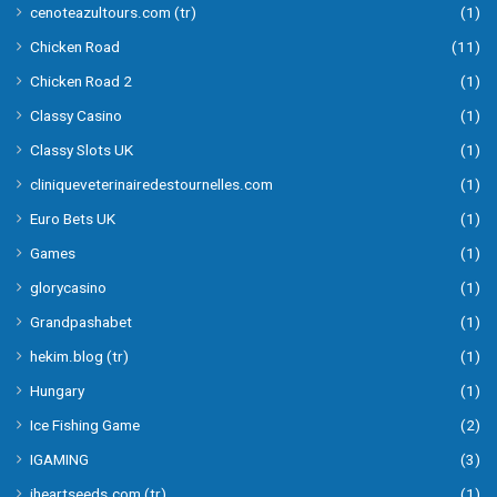
cenoteazultours.com (tr)
(1)
Chicken Road
(11)
Chicken Road 2
(1)
Classy Casino
(1)
Classy Slots UK
(1)
cliniqueveterinairedestournelles.com
(1)
Euro Bets UK
(1)
Games
(1)
glorycasino
(1)
Grandpashabet
(1)
hekim.blog (tr)
(1)
Hungary
(1)
Ice Fishing Game
(2)
IGAMING
(3)
iheartseeds.com (tr)
(1)