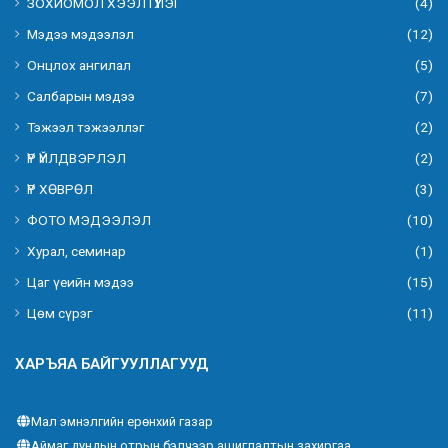
ЗОХИОМОЛ ХЭЭЛТҮҮЛЭГ
(4)
Мэдээ мэдээлэл
(12)
Онцлох ангилал
(5)
Салбарын мэдээ
(7)
Тэжээл тэжээллэг
(2)
ҮР ҮЙЛДВЭРЛЭЛ
(2)
ҮР ХӨВРӨЛ
(3)
ФОТО МЭДЭЭЛЭЛ
(10)
Хурал, семинар
(1)
Цаг үеийн мэдээ
(15)
Цөм сүрэг
(11)
ХАРЪЯА БАЙГУУЛЛАГУУД
Мал эмнэлгийн ерөнхий газар
Аймаг дундын отрын бэлчээр ашиглалтын захиргаа