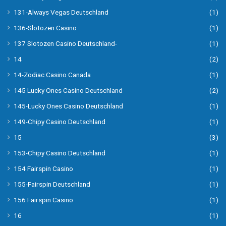
131-Always Vegas Deutschland
(1)
136-Slotozen Casino
(1)
137 Slotozen Casino Deutschland-
(1)
14
(2)
14-Zodiac Casino Canada
(1)
145 Lucky Ones Casino Deutschland
(2)
145-Lucky Ones Casino Deutschland
(1)
149-Chipy Casino Deutschland
(1)
15
(3)
153-Chipy Casino Deutschland
(1)
154 Fairspin Casino
(1)
155-Fairspin Deutschland
(1)
156 Fairspin Casino
(1)
16
(1)