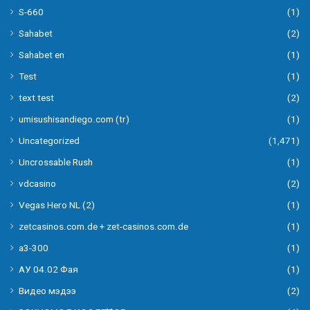
S-660
(1)
Sahabet
(2)
Sahabet en
(1)
Test
(1)
text test
(2)
umisushisandiego.com (tr)
(1)
Uncategorized
(1,471)
Uncrossable Rush
(1)
vdcasino
(2)
Vegas Hero NL (2)
(1)
zetcasinos.com.de + zet-casinos.com.de
(1)
а3-300
(1)
АУ 04.02 Фая
(1)
Видео мэдээ
(2)