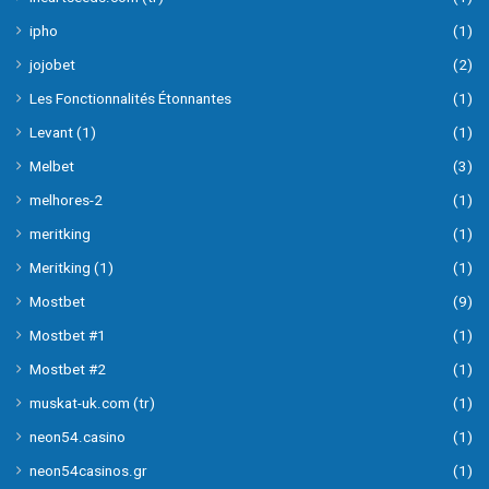
ipho
(1)
jojobet
(2)
Les Fonctionnalités Étonnantes
(1)
Levant (1)
(1)
Melbet
(3)
melhores-2
(1)
meritking
(1)
Meritking (1)
(1)
Mostbet
(9)
Mostbet #1
(1)
Mostbet #2
(1)
muskat-uk.com (tr)
(1)
neon54.casino
(1)
neon54casinos.gr
(1)