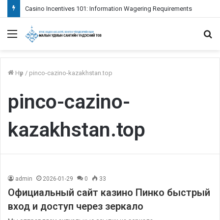
Casino Incentives 101: Information Wagering Requirements
Menu
S
fo
Нүүр
/
pinco-cazino-kazakhstan.top
pinco-cazino-
kazakhstan.top
admin
2026-01-29
0
33
Официальный сайт казино Пинко быстрый
вход и доступ через зеркало