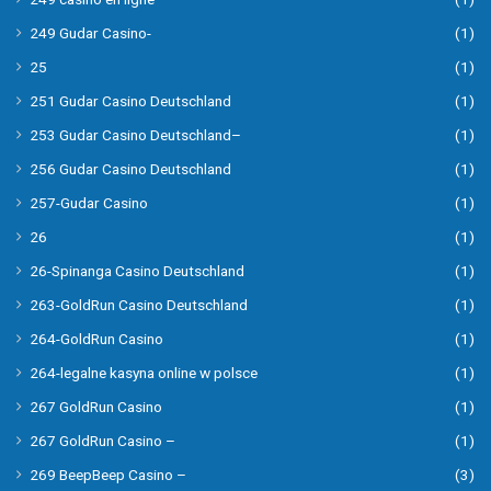
249 Gudar Casino-
(1)
25
(1)
251 Gudar Casino Deutschland
(1)
253 Gudar Casino Deutschland–
(1)
256 Gudar Casino Deutschland
(1)
257-Gudar Casino
(1)
26
(1)
26-Spinanga Casino Deutschland
(1)
263-GoldRun Casino Deutschland
(1)
264-GoldRun Casino
(1)
264-legalne kasyna online w polsce
(1)
267 GoldRun Casino
(1)
267 GoldRun Casino –
(1)
269 BeepBeep Casino –
(3)