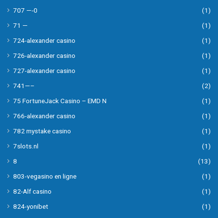
707 —-0
(1)
71 —
(1)
724-alexander casino
(1)
726-alexander casino
(1)
727-alexander casino
(1)
741—–
(2)
75 FortuneJack Casino – EMD N
(1)
766-alexander casino
(1)
782 mystake casino
(1)
7slots.nl
(1)
8
(13)
803-vegasino en ligne
(1)
82-Alf casino
(1)
824-yonibet
(1)