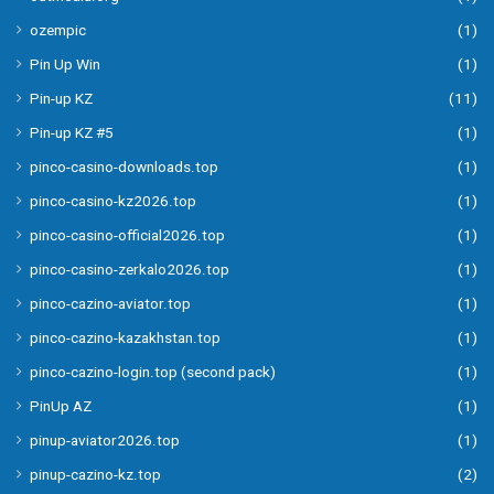
ozempic
(1)
Pin Up Win
(1)
Pin-up KZ
(11)
Pin-up KZ #5
(1)
pinco-casino-downloads.top
(1)
pinco-casino-kz2026.top
(1)
pinco-casino-official2026.top
(1)
pinco-casino-zerkalo2026.top
(1)
pinco-cazino-aviator.top
(1)
pinco-cazino-kazakhstan.top
(1)
pinco-cazino-login.top (second pack)
(1)
PinUp AZ
(1)
pinup-aviator2026.top
(1)
pinup-cazino-kz.top
(2)