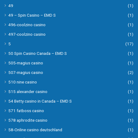
49
(1)
49 – Spin Casino – EMD S
(1)
496-coolzino casino
(1)
497-coolzino casino
(1)
5
(17)
50 Spin Casino Canada – EMD S
(1)
505-magius casino
(1)
507-magius casino
(2)
510 nine casino
(1)
515 alexander casino
(1)
54 Betty casino in Canada – EMD S
(1)
571 fatboss casino
(1)
578 aphrodite casino
(1)
58-Online casino deutschland
(1)