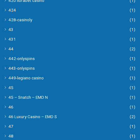
420 librabet casino
(1)
424
(1)
428-casinoly
(1)
43
(1)
431
(1)
44
(2)
442-onlyspins
(1)
443-onlyspins
(1)
449-legiano casino
(1)
45
(1)
45 – Snatch – EMD N
(1)
46
(1)
46 Luxury Casino – EMD S
(2)
47
(1)
48
(1)