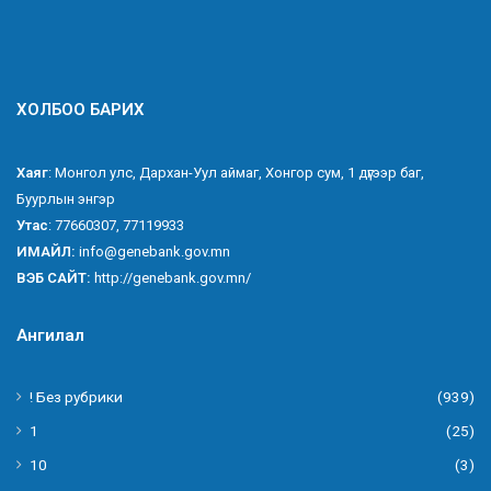
ХОЛБОО БАРИХ
Хаяг
: Монгол улс, Дархан-Уул аймаг, Хонгор сум, 1 дүгээр баг,
Буурлын энгэр
Утас
: 77660307, 77119933
ИМАЙЛ:
info@genebank.gov.mn
ВЭБ САЙТ:
http://genebank.gov.mn/
Ангилал
! Без рубрики
(939)
1
(25)
10
(3)