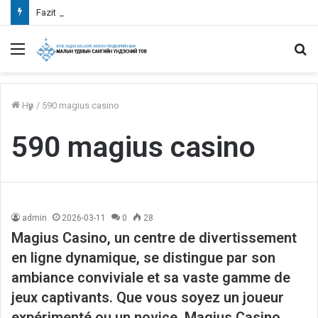
Fazit das Positive aspekte weiters Empfehlungen je nachfolgende Verwendung bei Paysafecard inoffizieller mitarbeiter Erreichbar Spielcasino
Menu
S
fo
Нүүр
/
590 magius casino
590 magius casino
admin
2026-03-11
0
28
Magius Casino, un centre de divertissement
en ligne dynamique, se distingue par son
ambiance conviviale et sa vaste gamme de
jeux captivants. Que vous soyez un joueur
expérimenté ou un novice, Magius Casino