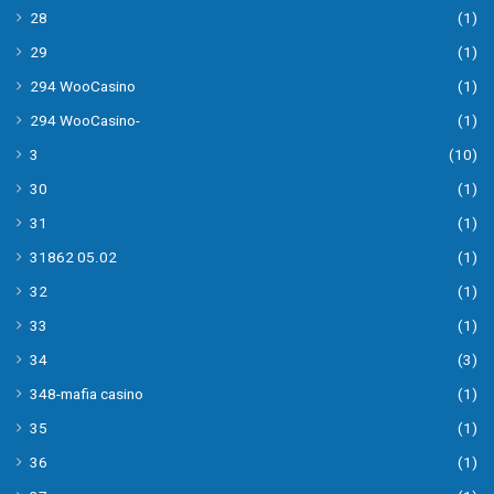
28
(1)
29
(1)
294 WooCasino
(1)
294 WooCasino-
(1)
3
(10)
30
(1)
31
(1)
31862 05.02
(1)
32
(1)
33
(1)
34
(3)
348-mafia casino
(1)
35
(1)
36
(1)