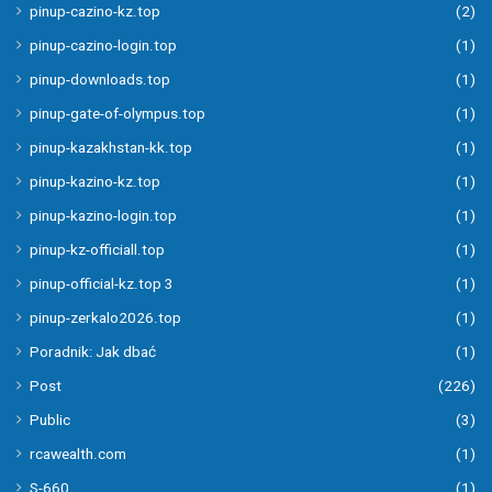
pinup-cazino-kz.top
(2)
pinup-cazino-login.top
(1)
pinup-downloads.top
(1)
pinup-gate-of-olympus.top
(1)
pinup-kazakhstan-kk.top
(1)
pinup-kazino-kz.top
(1)
pinup-kazino-login.top
(1)
pinup-kz-officiall.top
(1)
pinup-official-kz.top 3
(1)
pinup-zerkalo2026.top
(1)
Poradnik: Jak dbać
(1)
Post
(226)
Public
(3)
rcawealth.com
(1)
S-660
(1)