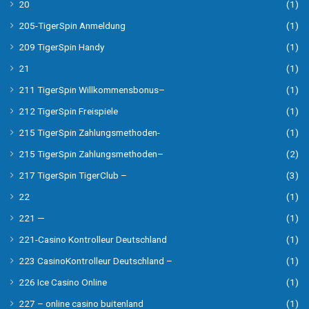
20
(1)
205-TigerSpin Anmeldung
(1)
209 TigerSpin Handy
(1)
21
(1)
211 TigerSpin Willkommensbonus–
(1)
212 TigerSpin Freispiele
(1)
215 TigerSpin Zahlungsmethoden-
(1)
215 TigerSpin Zahlungsmethoden–
(2)
217 TigerSpin TigerClub –
(3)
22
(1)
221 —
(1)
221-Casino Kontrolleur Deutschland
(1)
223 CasinoKontrolleur Deutschland –
(1)
226 Ice Casino Online
(1)
227 – online casino buitenland
(1)