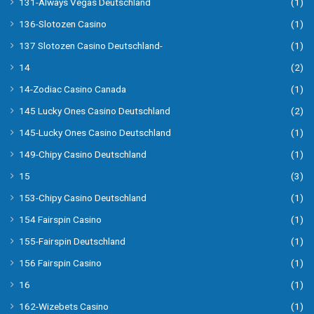
131-Always Vegas Deutschland
(1)
136-Slotozen Casino
(1)
137 Slotozen Casino Deutschland-
(1)
14
(2)
14-Zodiac Casino Canada
(1)
145 Lucky Ones Casino Deutschland
(2)
145-Lucky Ones Casino Deutschland
(1)
149-Chipy Casino Deutschland
(1)
15
(3)
153-Chipy Casino Deutschland
(1)
154 Fairspin Casino
(1)
155-Fairspin Deutschland
(1)
156 Fairspin Casino
(1)
16
(1)
162-Wizebets Casino
(1)