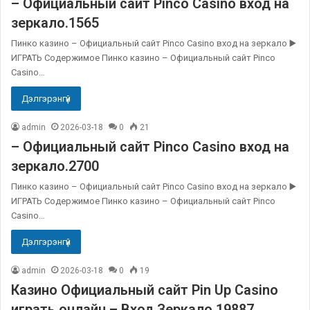
– Официальный сайт Pinco Casino вход на
зеркало.1565
Пинко казино – Официальный сайт Pinco Casino вход на зеркало ▶️
ИГРАТЬ Содержимое Пинко казино – Официальный сайт Pinco
Casino…
Дэлгэрэнгүй
admin
2026-03-18
0
21
– Официальный сайт Pinco Casino вход на
зеркало.2700
Пинко казино – Официальный сайт Pinco Casino вход на зеркало ▶️
ИГРАТЬ Содержимое Пинко казино – Официальный сайт Pinco
Casino…
Дэлгэрэнгүй
admin
2026-03-18
0
19
Казино Официальный сайт Pin Up Casino
играть онлайн – Вход Зеркало.19887