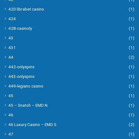
420 librabet casino
(1)
424
(1)
428-casinoly
(1)
43
(1)
431
(1)
44
(2)
442-onlyspins
(1)
443-onlyspins
(1)
449-legiano casino
(1)
45
(1)
45 – Snatch – EMD N
(1)
46
(1)
46 Luxury Casino – EMD S
(2)
47
(1)