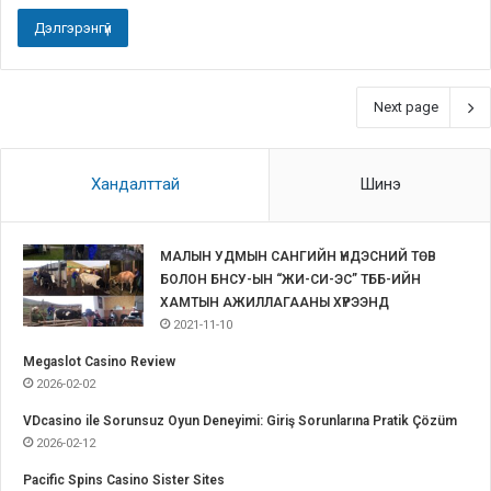
Дэлгэрэнгүй
Next page
Хандалттай
Шинэ
МАЛЫН УДМЫН САНГИЙН ҮНДЭСНИЙ ТӨВ
БОЛОН БНСУ-ЫН “ЖИ-СИ-ЭС” ТББ-ИЙН
ХАМТЫН АЖИЛЛАГААНЫ ХҮРЭЭНД
2021-11-10
Megaslot Casino Review
2026-02-02
VDcasino ile Sorunsuz Oyun Deneyimi: Giriş Sorunlarına Pratik Çözüm
2026-02-12
Pacific Spins Casino Sister Sites