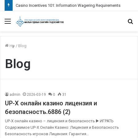
Casino Incentives 101: Information Wagering Requirements
Menu
S
fo
Нүүр
/
Blog
Blog
admin
2026-03-19
0
31
UP-X онлайн казино лицензия и
безопасность.6886 (2)
UP-X онлайн казино – лицензия и безопасность ▶️ ИГРАТЬ
Содержимое UP-X Онлайн Казино: Лицензия и Безопасность
Безопасность игроков Лицензия: Гарантия…