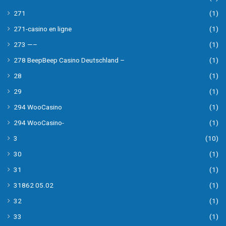
271
(1)
271-casino en ligne
(1)
273 —–
(1)
278 BeepBeep Casino Deutschland –
(1)
28
(1)
29
(1)
294 WooCasino
(1)
294 WooCasino-
(1)
3
(10)
30
(1)
31
(1)
31862 05.02
(1)
32
(1)
33
(1)