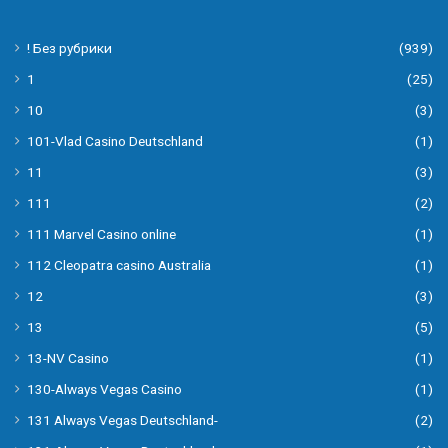
! Без рубрики
(939)
1
(25)
10
(3)
101-Vlad Casino Deutschland
(1)
11
(3)
111
(2)
111 Marvel Casino online
(1)
112 Cleopatra casino Australia
(1)
12
(3)
13
(5)
13-NV Casino
(1)
130-Always Vegas Casino
(1)
131 Always Vegas Deutschland-
(2)