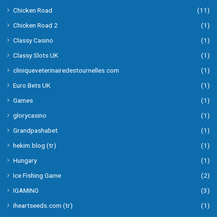
Chicken Road
(11)
Chicken Road 2
(1)
Classy Casino
(1)
Classy Slots UK
(1)
cliniqueveterinairedestournelles.com
(1)
Euro Bets UK
(1)
Games
(1)
glorycasino
(1)
Grandpashabet
(1)
hekim.blog (tr)
(1)
Hungary
(1)
Ice Fishing Game
(2)
IGAMING
(3)
iheartseeds.com (tr)
(1)