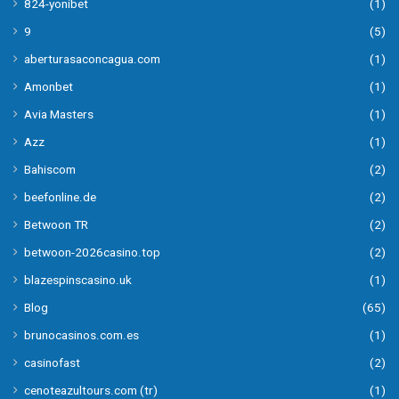
824-yonibet
(1)
9
(5)
aberturasaconcagua.com
(1)
Amonbet
(1)
Avia Masters
(1)
Azz
(1)
Bahiscom
(2)
beefonline.de
(2)
Betwoon TR
(2)
betwoon-2026casino.top
(2)
blazespinscasino.uk
(1)
Blog
(65)
brunocasinos.com.es
(1)
casinofast
(2)
cenoteazultours.com (tr)
(1)