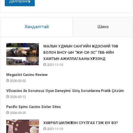
Дэлгэрэнгүй
Хандалттай
Шинэ
МАЛЫН УДМЫН САНГИЙН ҮНДЭСНИЙ ТӨВ
БОЛОН БНСУ-ЫН “ЖИ-СИ-ЭС” ТББ-ИЙН
ХАМТЫН АЖИЛЛАГААНЫ ХҮРЭЭНД
2021-11-10
Megaslot Casino Review
2026-02-02
VDcasino ile Sorunsuz Oyun Deneyimi: Giriş Sorunlarına Pratik Çözüm
2026-02-12
Pacific Spins Casino Sister Sites
2026-03-25
ХӨВРӨЛ ШИЛЖҮҮЛЭН СУУЛГАХ ГЭЖ ЮУ ВЭ?
2021-11-10