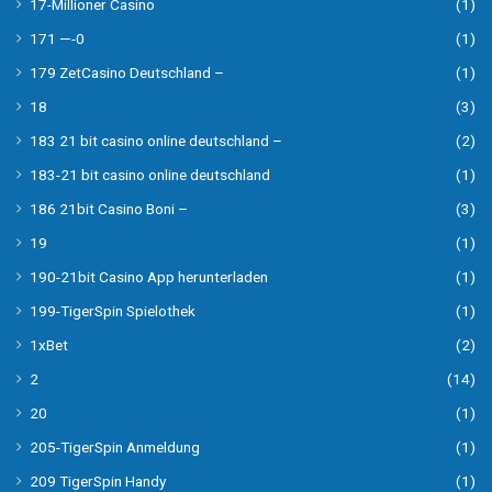
17-Millioner Casino
(1)
171 —-0
(1)
179 ZetCasino Deutschland –
(1)
18
(3)
183 21 bit casino online deutschland –
(2)
183-21 bit casino online deutschland
(1)
186 21bit Casino Boni –
(3)
19
(1)
190-21bit Casino App herunterladen
(1)
199-TigerSpin Spielothek
(1)
1xBet
(2)
2
(14)
20
(1)
205-TigerSpin Anmeldung
(1)
209 TigerSpin Handy
(1)