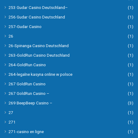
253 Gudar Casino Deutschland–
(1)
256 Gudar Casino Deutschland
(1)
257-Gudar Casino
(1)
26
(1)
26-Spinanga Casino Deutschland
(1)
263-GoldRun Casino Deutschland
(1)
264-GoldRun Casino
(1)
264-legalne kasyna online w polsce
(1)
267 GoldRun Casino
(1)
267 GoldRun Casino –
(1)
269 BeepBeep Casino –
(3)
27
(1)
271
(1)
271-casino en ligne
(1)