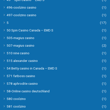
496-coolzino casino
(1)
497-coolzino casino
(1)
5
(17)
50 Spin Casino Canada – EMD S
(1)
505-magius casino
(1)
507-magius casino
(2)
510 nine casino
(1)
515 alexander casino
(1)
54 Betty casino in Canada – EMD S
(1)
571 fatboss casino
(1)
578 aphrodite casino
(1)
58-Online casino deutschland
(1)
580 coolzino
(1)
581 coolzino
(1)