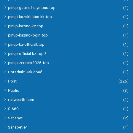
pinup-gate-of-olympus.top
(1)
pinup-kazakhstan-kk.top
(1)
pinup-kazino-kz.top
(1)
pinup-kazino-login.top
(1)
pinup-kz-officiall.top
(1)
pinup-official-kz.top 3
(1)
pinup-zerkalo2026.top
(1)
Poradnik: Jak dbać
(1)
Post
(226)
Public
(3)
rcawealth.com
(1)
S-660
(1)
Sahabet
(2)
Sahabet en
(1)