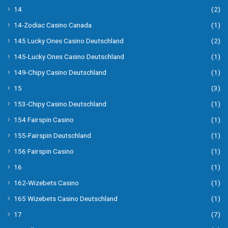
14
(2)
14-Zodiac Casino Canada
(1)
145 Lucky Ones Casino Deutschland
(2)
145-Lucky Ones Casino Deutschland
(1)
149-Chipy Casino Deutschland
(1)
15
(3)
153-Chipy Casino Deutschland
(1)
154 Fairspin Casino
(1)
155-Fairspin Deutschland
(1)
156 Fairspin Casino
(1)
16
(1)
162-Wizebets Casino
(1)
165 Wizebets Casino Deutschland
(1)
17
(7)