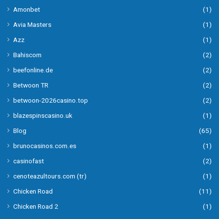
Amonbet
(1)
Avia Masters
(1)
Azz
(1)
Bahiscom
(2)
beefonline.de
(2)
Betwoon TR
(2)
betwoon-2026casino.top
(2)
blazespinscasino.uk
(1)
Blog
(65)
brunocasinos.com.es
(1)
casinofast
(2)
cenoteazultours.com (tr)
(1)
Chicken Road
(11)
Chicken Road 2
(1)