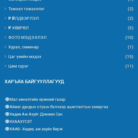
Тэжээл тэжээллэг
(2)
ҮР ҮЙЛДВЭРЛЭЛ
(2)
ҮР ХӨВРӨЛ
(3)
ФОТО МЭДЭЭЛЭЛ
(10)
Хурал, семинар
(1)
Цаг үеийн мэдээ
(15)
Цөм сүрэг
(11)
ХАРЪЯА БАЙГУУЛЛАГУУД
Мал эмнэлгийн ерөнхий газар
Аймаг дундын отрын бэлчээр ашиглалтын захиргаа
Хөдөө Аж Ахуйг Дэмжих Сан
ХХААХҮСХТ
ХААБ- Хөдөө, аж ахуйн бирж