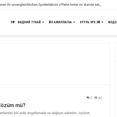
en ihr unvergleichliches Spielerlebnis offerte hinter im stande sein, unser na
НҮҮР
БИДНИЙ ТУХАЙ
ҮЙЛ АЖИЛЛАГАА
ХУУЛЬ ЭРХ ЗҮЙ
МЭДЭ
0
42
, Çözüm mü?
rtlerden biri anlık engellemeler ve değişen adresler. Jojobet