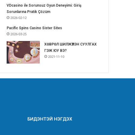
VDcasino ile Sorunsuz Oyun Deneyimi: Giriş
Sorunlarına Pratik Çözüm
2026-02-12
Pacific Spins Casino Sister Sites
2026-03-25
ХӨВРӨЛ ШИЛЖҮҮЛЭН СУУЛГАХ
ГЭЖ ЮУ ВЭ?
2021-11-10
БИДЭНТЭЙ НЭГДЭХ