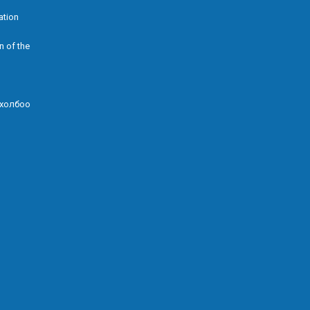
ation
n of the
 холбоо