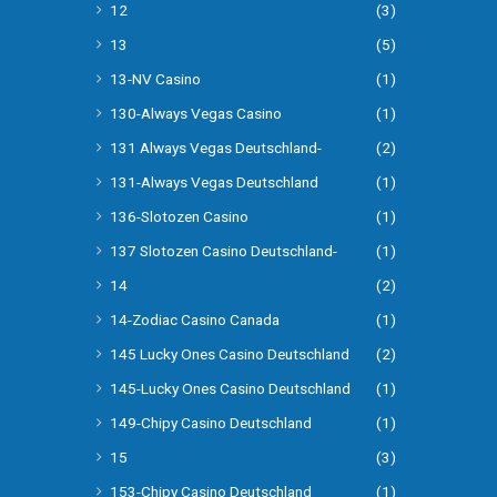
12
(3)
13
(5)
13-NV Casino
(1)
130-Always Vegas Casino
(1)
131 Always Vegas Deutschland-
(2)
131-Always Vegas Deutschland
(1)
136-Slotozen Casino
(1)
137 Slotozen Casino Deutschland-
(1)
14
(2)
14-Zodiac Casino Canada
(1)
145 Lucky Ones Casino Deutschland
(2)
145-Lucky Ones Casino Deutschland
(1)
149-Chipy Casino Deutschland
(1)
15
(3)
153-Chipy Casino Deutschland
(1)