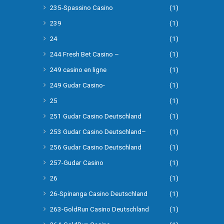
235-Spassino Casino
(1)
239
(1)
24
(1)
244 Fresh Bet Casino –
(1)
249 casino en ligne
(1)
249 Gudar Casino-
(1)
25
(1)
251 Gudar Casino Deutschland
(1)
253 Gudar Casino Deutschland–
(1)
256 Gudar Casino Deutschland
(1)
257-Gudar Casino
(1)
26
(1)
26-Spinanga Casino Deutschland
(1)
263-GoldRun Casino Deutschland
(1)