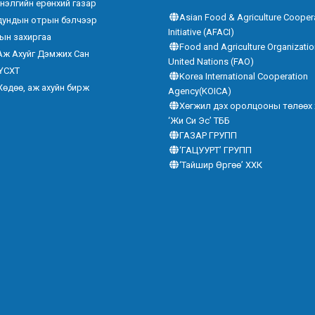
нэлгийн ерөнхий газар
Asian Food & Agriculture Cooper
дундын отрын бэлчээр
Initiative (AFACI)
ын захиргаа
Food and Agriculture Organizatio
Аж Ахуйг Дэмжих Сан
United Nations (FAO)
ҮСХТ
Korea International Cooperation
Хөдөө, аж ахуйн бирж
Agency(KOICA)
Хөгжил дэх оролцооны төлөөх
‘Жи Си Эс’ ТББ
ГАЗАР ГРУПП
‘ГАЦУУРТ’ ГРУПП
‘Тайшир Өргөө’ ХХК