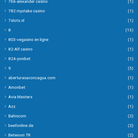
766-alexander casino
(1)
782 mystake casino
(1)
7slots.nl
(1)
8
(13)
803-vegasino en ligne
(1)
82-Alf casino
(1)
824-yonibet
(1)
9
(5)
aberturasaconcagua.com
(1)
Amonbet
(1)
Avia Masters
(1)
Azz
(1)
Bahiscom
(2)
beefonline.de
(2)
Betwoon TR
(2)