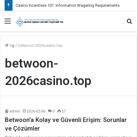
Fazit das Positive aspekte weiters Empfehlungen je nachfolgende Verwendung bei Paysafecard inoffizieller mitarbeiter Erreichbar Spielcasino
Menu
S
fo
Нүүр
/
betwoon-2026casino.top
betwoon-
2026casino.top
admin
2026-02-06
0
27
Betwoon’a Kolay ve Güvenli Erişim: Sorunlar
ve Çözümler