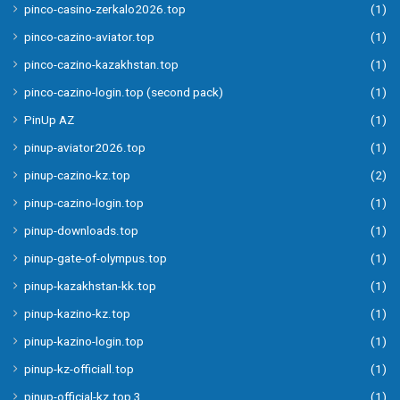
pinco-casino-zerkalo2026.top
(1)
pinco-cazino-aviator.top
(1)
pinco-cazino-kazakhstan.top
(1)
pinco-cazino-login.top (second pack)
(1)
PinUp AZ
(1)
pinup-aviator2026.top
(1)
pinup-cazino-kz.top
(2)
pinup-cazino-login.top
(1)
pinup-downloads.top
(1)
pinup-gate-of-olympus.top
(1)
pinup-kazakhstan-kk.top
(1)
pinup-kazino-kz.top
(1)
pinup-kazino-login.top
(1)
pinup-kz-officiall.top
(1)
pinup-official-kz.top 3
(1)