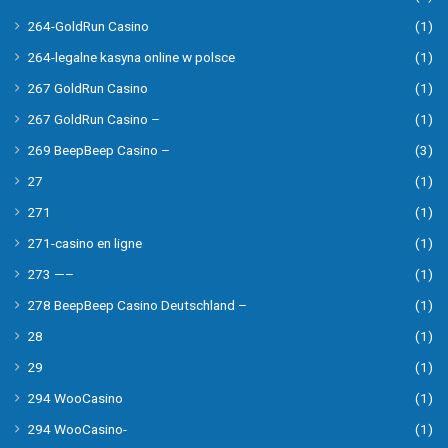
264-GoldRun Casino
(1)
264-legalne kasyna online w polsce
(1)
267 GoldRun Casino
(1)
267 GoldRun Casino –
(1)
269 BeepBeep Casino –
(3)
27
(1)
271
(1)
271-casino en ligne
(1)
273 —–
(1)
278 BeepBeep Casino Deutschland –
(1)
28
(1)
29
(1)
294 WooCasino
(1)
294 WooCasino-
(1)