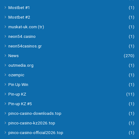
Mostbet #1
(1)
Mostbet #2
(1)
muskat-uk.com (tr)
(1)
neon54.casino
(1)
neon54casinos.gr
(1)
News
(270)
outmedia.org
(1)
ozempic
(1)
Pin Up Win
(1)
Pin-up KZ
(11)
Pin-up KZ #5
(1)
pinco-casino-downloads.top
(1)
pinco-casino-kz2026.top
(1)
pinco-casino-official2026.top
(1)