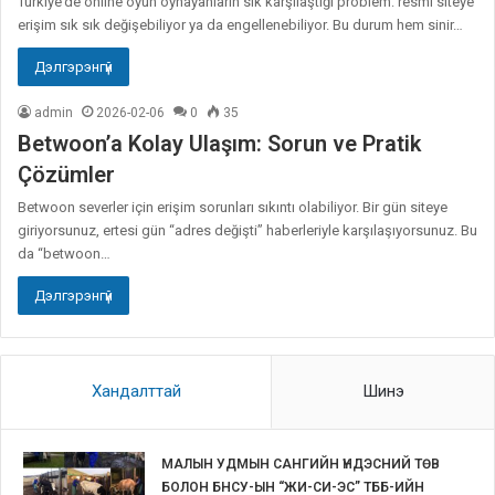
Türkiye’de online oyun oynayanların sık karşılaştığı problem: resmi siteye
erişim sık sık değişebiliyor ya da engellenebiliyor. Bu durum hem sinir…
Дэлгэрэнгүй
admin
2026-02-06
0
35
Betwoon’a Kolay Ulaşım: Sorun ve Pratik
Çözümler
Betwoon severler için erişim sorunları sıkıntı olabiliyor. Bir gün siteye
giriyorsunuz, ertesi gün “adres değişti” haberleriyle karşılaşıyorsunuz. Bu
da “betwoon…
Дэлгэрэнгүй
Хандалттай
Шинэ
МАЛЫН УДМЫН САНГИЙН ҮНДЭСНИЙ ТӨВ
БОЛОН БНСУ-ЫН “ЖИ-СИ-ЭС” ТББ-ИЙН