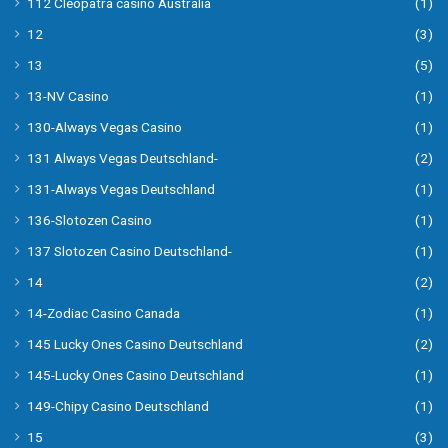
112 Cleopatra casino Australia
(1)
12
(3)
13
(5)
13-NV Casino
(1)
130-Always Vegas Casino
(1)
131 Always Vegas Deutschland-
(2)
131-Always Vegas Deutschland
(1)
136-Slotozen Casino
(1)
137 Slotozen Casino Deutschland-
(1)
14
(2)
14-Zodiac Casino Canada
(1)
145 Lucky Ones Casino Deutschland
(2)
145-Lucky Ones Casino Deutschland
(1)
149-Chipy Casino Deutschland
(1)
15
(3)