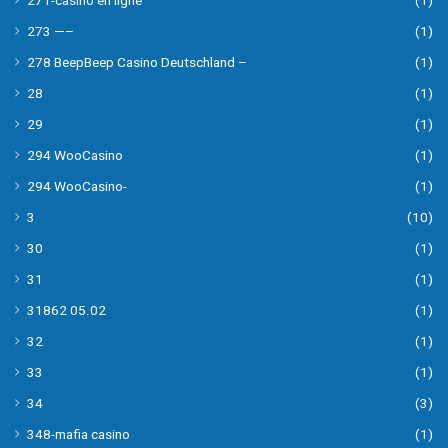
271-casino en ligne
(1)
273 —–
(1)
278 BeepBeep Casino Deutschland –
(1)
28
(1)
29
(1)
294 WooCasino
(1)
294 WooCasino-
(1)
3
(10)
30
(1)
31
(1)
31862 05.02
(1)
32
(1)
33
(1)
34
(3)
348-mafia casino
(1)