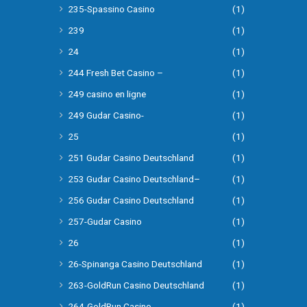
235-Spassino Casino
(1)
239
(1)
24
(1)
244 Fresh Bet Casino –
(1)
249 casino en ligne
(1)
249 Gudar Casino-
(1)
25
(1)
251 Gudar Casino Deutschland
(1)
253 Gudar Casino Deutschland–
(1)
256 Gudar Casino Deutschland
(1)
257-Gudar Casino
(1)
26
(1)
26-Spinanga Casino Deutschland
(1)
263-GoldRun Casino Deutschland
(1)
264-GoldRun Casino
(1)