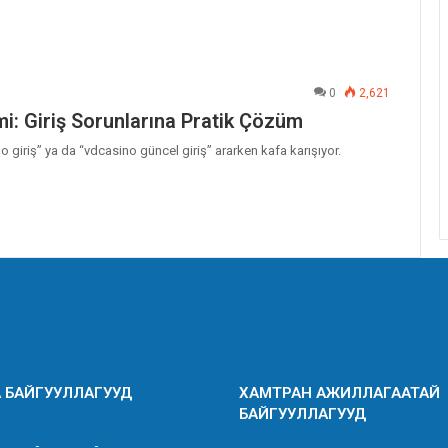
0
2,621
i: Giriş Sorunlarına Pratik Çözüm
 giriş” ya da “vdcasino güncel giriş” ararken kafa karışıyor.
 БАЙГУУЛЛАГУУД
ХАМТРАН АЖИЛЛАГААТАЙ
БАЙГУУЛЛАГУУД