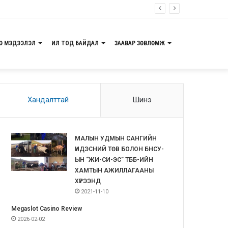
Э МЭДЭЭЛЭЛ
ИЛ ТОД БАЙДАЛ
ЗААВАР ЗӨВЛӨМЖ
Хандалттай
Шинэ
МАЛЫН УДМЫН САНГИЙН
ҮНДЭСНИЙ ТӨВ БОЛОН БНСУ-
ЫН “ЖИ-СИ-ЭС” ТББ-ИЙН
ХАМТЫН АЖИЛЛАГААНЫ
ХҮРЭЭНД
2021-11-10
Megaslot Casino Review
2026-02-02