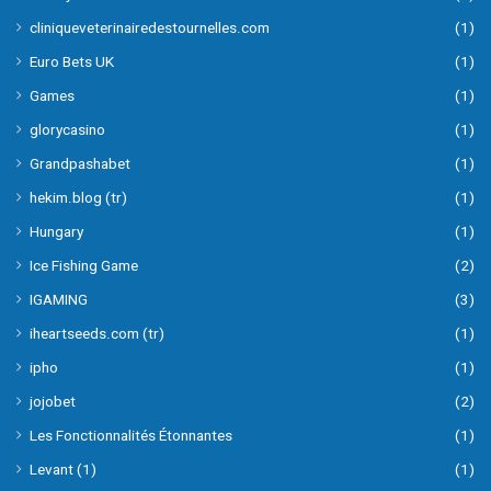
cliniqueveterinairedestournelles.com
(1)
Euro Bets UK
(1)
Games
(1)
glorycasino
(1)
Grandpashabet
(1)
hekim.blog (tr)
(1)
Hungary
(1)
Ice Fishing Game
(2)
IGAMING
(3)
iheartseeds.com (tr)
(1)
ipho
(1)
jojobet
(2)
Les Fonctionnalités Étonnantes
(1)
Levant (1)
(1)