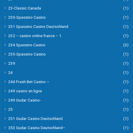
23-Classic Canada
(1)
230-Spassino Casino
(1)
231 Spassino Casino Deutschland
(1)
232 – casino online france – 1
(1)
234 Spassino Casino
(3)
235-Spassino Casino
(1)
239
(1)
24
(1)
244 Fresh Bet Casino –
(1)
249 casino en ligne
(1)
249 Gudar Casino-
(1)
25
(1)
251 Gudar Casino Deutschland
(1)
253 Gudar Casino Deutschland–
(1)