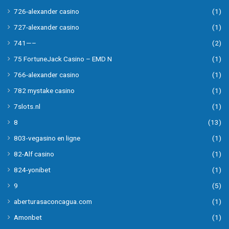
726-alexander casino
(1)
727-alexander casino
(1)
741—–
(2)
75 FortuneJack Casino – EMD N
(1)
766-alexander casino
(1)
782 mystake casino
(1)
7slots.nl
(1)
8
(13)
803-vegasino en ligne
(1)
82-Alf casino
(1)
824-yonibet
(1)
9
(5)
aberturasaconcagua.com
(1)
Amonbet
(1)