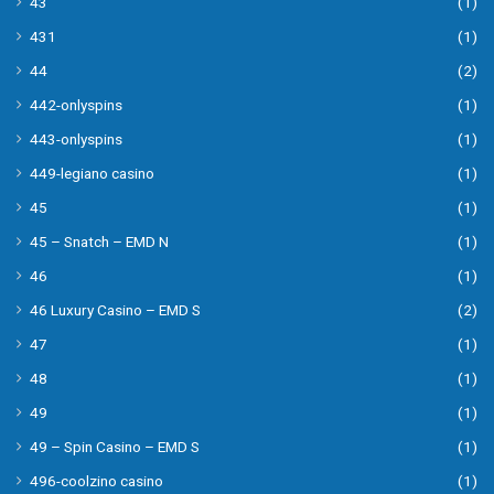
43
(1)
431
(1)
44
(2)
442-onlyspins
(1)
443-onlyspins
(1)
449-legiano casino
(1)
45
(1)
45 – Snatch – EMD N
(1)
46
(1)
46 Luxury Casino – EMD S
(2)
47
(1)
48
(1)
49
(1)
49 – Spin Casino – EMD S
(1)
496-coolzino casino
(1)