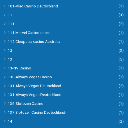
101-Vlad Casino Deutschland
(1)
11
(3)
111
(2)
111 Marvel Casino online
(1)
112 Cleopatra casino Australia
(1)
12
(3)
13
(5)
13-NV Casino
(1)
130-Always Vegas Casino
(1)
131 Always Vegas Deutschland-
(2)
131-Always Vegas Deutschland
(1)
136-Slotozen Casino
(1)
137 Slotozen Casino Deutschland-
(1)
14
(2)