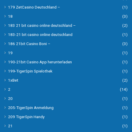
179 ZetCasino Deutschland –
(1)
18
(3)
183 21 bit casino online deutschland –
(2)
183-21 bit casino online deutschland
(1)
186 21bit Casino Boni –
(3)
19
(1)
190-21bit Casino App herunterladen
(1)
199-TigerSpin Spielothek
(1)
1xBet
(2)
2
(14)
20
(1)
205-TigerSpin Anmeldung
(1)
209 TigerSpin Handy
(1)
21
(1)