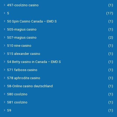
497-coolzino casino
(1)
5
(17)
50 Spin Casino Canada – EMD S
(1)
505-magius casino
(1)
507-magius casino
(2)
510 nine casino
(1)
515 alexander casino
(1)
54 Betty casino in Canada – EMD S
(1)
571 fatboss casino
(1)
578 aphrodite casino
(1)
58-Online casino deutschland
(1)
580 coolzino
(1)
581 coolzino
(1)
59
(1)