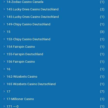
14-Zodiac Casino Canada
(1)
145 Lucky Ones Casino Deutschland
(2)
145-Lucky Ones Casino Deutschland
(1)
149-Chipy Casino Deutschland
(1)
15
(3)
153-Chipy Casino Deutschland
(1)
154 Fairspin Casino
(1)
155-Fairspin Deutschland
(1)
156 Fairspin Casino
(1)
16
(1)
162-Wizebets Casino
(1)
165 Wizebets Casino Deutschland
(1)
17
(7)
17-Millioner Casino
(1)
171 —-0
(1)