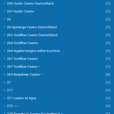
256 Gudar Casino Deutschland
(1)
257-Gudar Casino
(1)
26
(1)
26-Spinanga Casino Deutschland
(1)
263-GoldRun Casino Deutschland
(1)
264-GoldRun Casino
(1)
264-legalne kasyna online w polsce
(1)
267 GoldRun Casino
(1)
267 GoldRun Casino –
(1)
269 BeepBeep Casino –
(3)
27
(1)
271
(1)
271-casino en ligne
(1)
273 —–
(1)
278 BeepBeep Casino Deutschland –
(1)