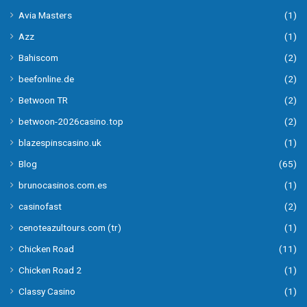
Avia Masters
(1)
Azz
(1)
Bahiscom
(2)
beefonline.de
(2)
Betwoon TR
(2)
betwoon-2026casino.top
(2)
blazespinscasino.uk
(1)
Blog
(65)
brunocasinos.com.es
(1)
casinofast
(2)
cenoteazultours.com (tr)
(1)
Chicken Road
(11)
Chicken Road 2
(1)
Classy Casino
(1)