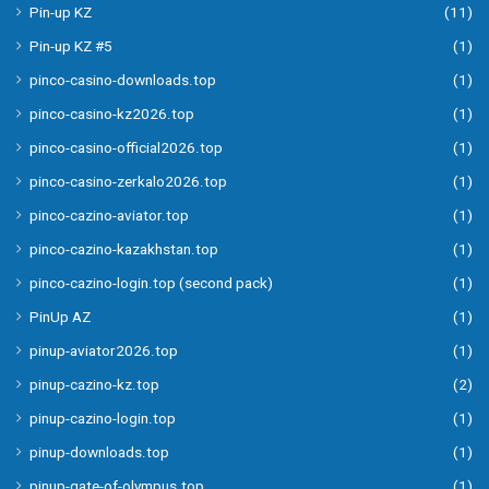
Pin-up KZ
(11)
Pin-up KZ #5
(1)
pinco-casino-downloads.top
(1)
pinco-casino-kz2026.top
(1)
pinco-casino-official2026.top
(1)
pinco-casino-zerkalo2026.top
(1)
pinco-cazino-aviator.top
(1)
pinco-cazino-kazakhstan.top
(1)
pinco-cazino-login.top (second pack)
(1)
PinUp AZ
(1)
pinup-aviator2026.top
(1)
pinup-cazino-kz.top
(2)
pinup-cazino-login.top
(1)
pinup-downloads.top
(1)
pinup-gate-of-olympus.top
(1)