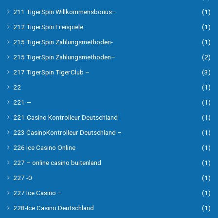
211 TigerSpin Willkommensbonus–
(1)
212 TigerSpin Freispiele
(1)
215 TigerSpin Zahlungsmethoden-
(1)
215 TigerSpin Zahlungsmethoden–
(2)
217 TigerSpin TigerClub –
(3)
22
(1)
221 —
(1)
221-Casino Kontrolleur Deutschland
(1)
223 CasinoKontrolleur Deutschland –
(1)
226 Ice Casino Online
(1)
227 – online casino buitenland
(1)
227 -0
(1)
227 Ice Casino –
(1)
228-Ice Casino Deutschland
(1)