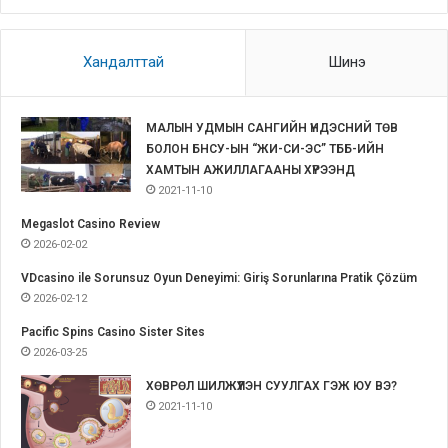
Хандалттай
Шинэ
МАЛЫН УДМЫН САНГИЙН ҮНДЭСНИЙ ТӨВ
БОЛОН БНСУ-ЫН “ЖИ-СИ-ЭС” ТББ-ИЙН
ХАМТЫН АЖИЛЛАГААНЫ ХҮРЭЭНД
2021-11-10
Megaslot Casino Review
2026-02-02
VDcasino ile Sorunsuz Oyun Deneyimi: Giriş Sorunlarına Pratik Çözüm
2026-02-12
Pacific Spins Casino Sister Sites
2026-03-25
ХӨВРӨЛ ШИЛЖҮҮЛЭН СУУЛГАХ ГЭЖ ЮУ ВЭ?
2021-11-10