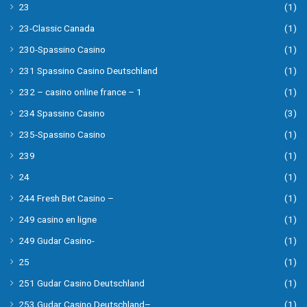
23
(1)
23-Classic Canada
(1)
230-Spassino Casino
(1)
231 Spassino Casino Deutschland
(1)
232 – casino online france – 1
(1)
234 Spassino Casino
(3)
235-Spassino Casino
(1)
239
(1)
24
(1)
244 Fresh Bet Casino –
(1)
249 casino en ligne
(1)
249 Gudar Casino-
(1)
25
(1)
251 Gudar Casino Deutschland
(1)
253 Gudar Casino Deutschland–
(1)