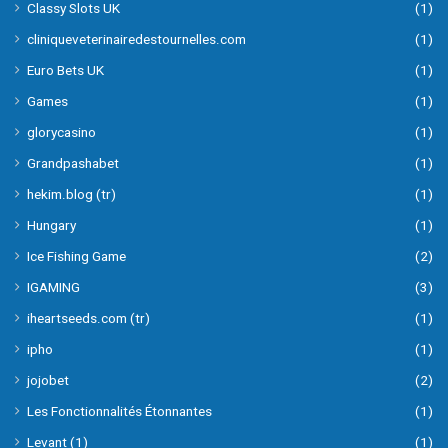
Classy Slots UK
(1)
cliniqueveterinairedestournelles.com
(1)
Euro Bets UK
(1)
Games
(1)
glorycasino
(1)
Grandpashabet
(1)
hekim.blog (tr)
(1)
Hungary
(1)
Ice Fishing Game
(2)
IGAMING
(3)
iheartseeds.com (tr)
(1)
ipho
(1)
jojobet
(2)
Les Fonctionnalités Étonnantes
(1)
Levant (1)
(1)