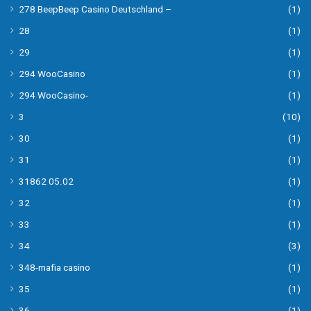
278 BeepBeep Casino Deutschland –
(1)
28
(1)
29
(1)
294 WooCasino
(1)
294 WooCasino-
(1)
3
(10)
30
(1)
31
(1)
31862 05.02
(1)
32
(1)
33
(1)
34
(3)
348-mafia casino
(1)
35
(1)
36
(1)