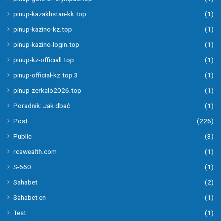
pinup-kazakhstan-kk.top
(1)
pinup-kazino-kz.top
(1)
pinup-kazino-login.top
(1)
pinup-kz-officiall.top
(1)
pinup-official-kz.top 3
(1)
pinup-zerkalo2026.top
(1)
Poradnik: Jak dbać
(1)
Post
(226)
Public
(3)
rcawealth.com
(1)
S-660
(1)
Sahabet
(2)
Sahabet en
(1)
Test
(1)