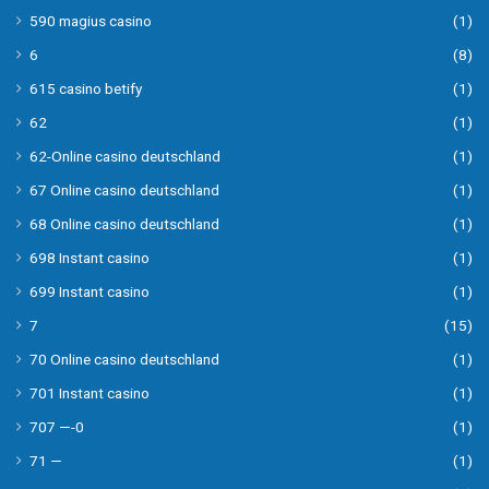
590 magius casino
(1)
6
(8)
615 casino betify
(1)
62
(1)
62-Online casino deutschland
(1)
67 Online casino deutschland
(1)
68 Online casino deutschland
(1)
698 Instant casino
(1)
699 Instant casino
(1)
7
(15)
70 Online casino deutschland
(1)
701 Instant casino
(1)
707 —-0
(1)
71 —
(1)