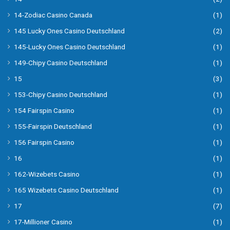
14-Zodiac Casino Canada
(1)
145 Lucky Ones Casino Deutschland
(2)
145-Lucky Ones Casino Deutschland
(1)
149-Chipy Casino Deutschland
(1)
15
(3)
153-Chipy Casino Deutschland
(1)
154 Fairspin Casino
(1)
155-Fairspin Deutschland
(1)
156 Fairspin Casino
(1)
16
(1)
162-Wizebets Casino
(1)
165 Wizebets Casino Deutschland
(1)
17
(7)
17-Millioner Casino
(1)