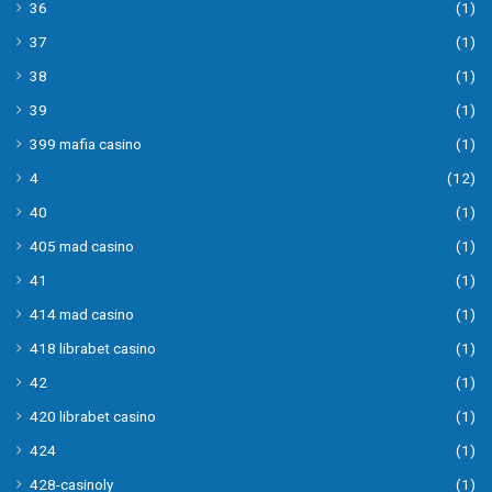
36
(1)
37
(1)
38
(1)
39
(1)
399 mafia casino
(1)
4
(12)
40
(1)
405 mad casino
(1)
41
(1)
414 mad casino
(1)
418 librabet casino
(1)
42
(1)
420 librabet casino
(1)
424
(1)
428-casinoly
(1)