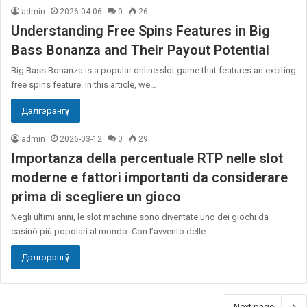
admin
2026-04-06
0
26
Understanding Free Spins Features in Big
Bass Bonanza and Their Payout Potential
Big Bass Bonanza is a popular online slot game that features an exciting
free spins feature. In this article, we…
Дэлгэрэнгүй
admin
2026-03-12
0
29
Importanza della percentuale RTP nelle slot
moderne e fattori importanti da considerare
prima di scegliere un gioco
Negli ultimi anni, le slot machine sono diventate uno dei giochi da
casinò più popolari al mondo. Con l’avvento delle…
Дэлгэрэнгүй
Next page