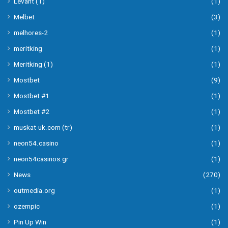
Levant (1)
(1)
Melbet
(3)
melhores-2
(1)
meritking
(1)
Meritking (1)
(1)
Mostbet
(9)
Mostbet #1
(1)
Mostbet #2
(1)
muskat-uk.com (tr)
(1)
neon54.casino
(1)
neon54casinos.gr
(1)
News
(270)
outmedia.org
(1)
ozempic
(1)
Pin Up Win
(1)