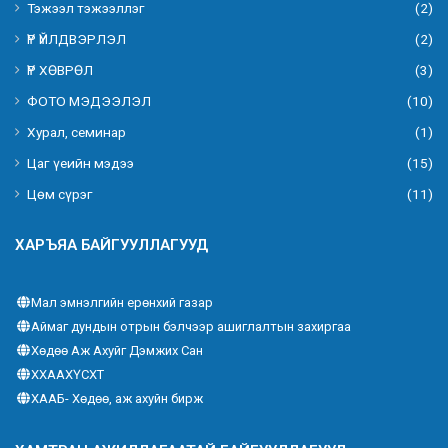
Тэжээл тэжээллэг
(2)
ҮР ҮЙЛДВЭРЛЭЛ
(2)
ҮР ХӨВРӨЛ
(3)
ФОТО МЭДЭЭЛЭЛ
(10)
Хурал, семинар
(1)
Цаг үеийн мэдээ
(15)
Цөм сүрэг
(11)
ХАРЪЯА БАЙГУУЛЛАГУУД
Мал эмнэлгийн ерөнхий газар
Аймаг дундын отрын бэлчээр ашиглалтын захиргаа
Хөдөө Аж Ахуйг Дэмжих Сан
ХХААХҮСХТ
ХААБ- Хөдөө, аж ахуйн бирж