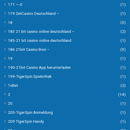
171 —-0
(1)
179 ZetCasino Deutschland –
(1)
18
(3)
183 21 bit casino online deutschland –
(2)
183-21 bit casino online deutschland
(1)
186 21bit Casino Boni –
(3)
19
(1)
190-21bit Casino App herunterladen
(1)
199-TigerSpin Spielothek
(1)
1xBet
(2)
2
(14)
20
(1)
205-TigerSpin Anmeldung
(1)
209 TigerSpin Handy
(1)