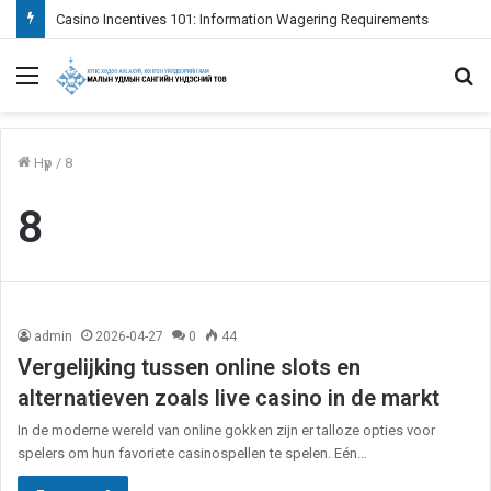
Casino Incentives 101: Information Wagering Requirements
Menu
S
fo
Нүүр
/
8
8
admin
2026-04-27
0
44
Vergelijking tussen online slots en
alternatieven zoals live casino in de markt
In de moderne wereld van online gokken zijn er talloze opties voor
spelers om hun favoriete casinospellen te spelen. Eén…