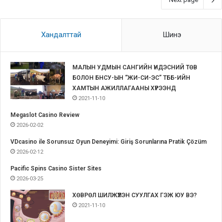
Хандалттай
Шинэ
МАЛЫН УДМЫН САНГИЙН ҮНДЭСНИЙ ТӨВ
БОЛОН БНСУ-ЫН “ЖИ-СИ-ЭС” ТББ-ИЙН
ХАМТЫН АЖИЛЛАГААНЫ ХҮРЭЭНД
2021-11-10
Megaslot Casino Review
2026-02-02
VDcasino ile Sorunsuz Oyun Deneyimi: Giriş Sorunlarına Pratik Çözüm
2026-02-12
Pacific Spins Casino Sister Sites
2026-03-25
ХӨВРӨЛ ШИЛЖҮҮЛЭН СУУЛГАХ ГЭЖ ЮУ ВЭ?
2021-11-10