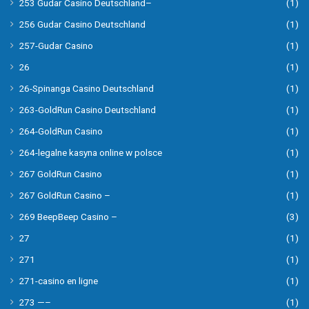
253 Gudar Casino Deutschland–
(1)
256 Gudar Casino Deutschland
(1)
257-Gudar Casino
(1)
26
(1)
26-Spinanga Casino Deutschland
(1)
263-GoldRun Casino Deutschland
(1)
264-GoldRun Casino
(1)
264-legalne kasyna online w polsce
(1)
267 GoldRun Casino
(1)
267 GoldRun Casino –
(1)
269 BeepBeep Casino –
(3)
27
(1)
271
(1)
271-casino en ligne
(1)
273 —–
(1)