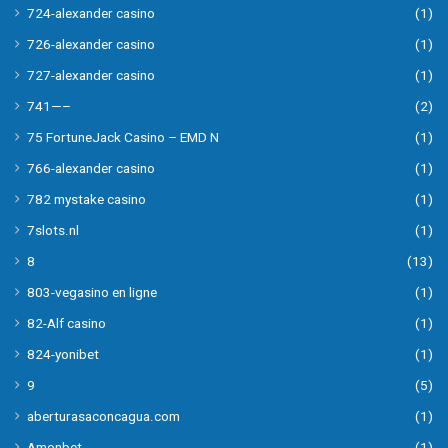
724-alexander casino
(1)
726-alexander casino
(1)
727-alexander casino
(1)
741—–
(2)
75 FortuneJack Casino – EMD N
(1)
766-alexander casino
(1)
782 mystake casino
(1)
7slots.nl
(1)
8
(13)
803-vegasino en ligne
(1)
82-Alf casino
(1)
824-yonibet
(1)
9
(5)
aberturasaconcagua.com
(1)
Amonbet
(1)