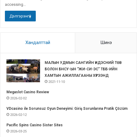
accessing…
Дэлгэрэнгүй
Хандалттай
Шинэ
МАЛЫН УДМЫН САНГИЙН ҮНДЭСНИЙ ТӨВ
БОЛОН БНСУ-ЫН “ЖИ-СИ-ЭС” ТББ-ИЙН
ХАМТЫН АЖИЛЛАГААНЫ ХҮРЭЭНД
2021-11-10
Megaslot Casino Review
2026-02-02
VDcasino ile Sorunsuz Oyun Deneyimi: Giriş Sorunlarına Pratik Çözüm
2026-02-12
Pacific Spins Casino Sister Sites
2026-03-25