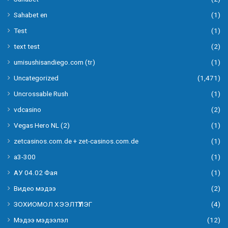
Sahabet en
(1)
Test
(1)
text test
(2)
umisushisandiego.com (tr)
(1)
Uncategorized
(1,471)
Uncrossable Rush
(1)
vdcasino
(2)
Vegas Hero NL (2)
(1)
zetcasinos.com.de + zet-casinos.com.de
(1)
а3-300
(1)
АУ 04.02 Фая
(1)
Видео мэдээ
(2)
ЗОХИОМОЛ ХЭЭЛТҮҮЛЭГ
(4)
Мэдээ мэдээлэл
(12)