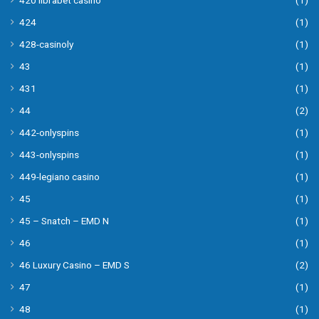
420 librabet casino
(1)
424
(1)
428-casinoly
(1)
43
(1)
431
(1)
44
(2)
442-onlyspins
(1)
443-onlyspins
(1)
449-legiano casino
(1)
45
(1)
45 – Snatch – EMD N
(1)
46
(1)
46 Luxury Casino – EMD S
(2)
47
(1)
48
(1)