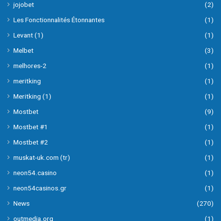
jojobet
(2)
Les Fonctionnalités Étonnantes
(1)
Levant (1)
(1)
Melbet
(3)
melhores-2
(1)
meritking
(1)
Meritking (1)
(1)
Mostbet
(9)
Mostbet #1
(1)
Mostbet #2
(1)
muskat-uk.com (tr)
(1)
neon54.casino
(1)
neon54casinos.gr
(1)
News
(270)
outmedia.org
(1)