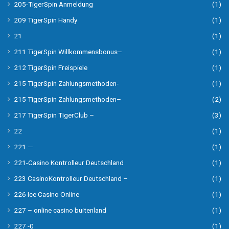
205-TigerSpin Anmeldung
(1)
209 TigerSpin Handy
(1)
21
(1)
211 TigerSpin Willkommensbonus–
(1)
212 TigerSpin Freispiele
(1)
215 TigerSpin Zahlungsmethoden-
(1)
215 TigerSpin Zahlungsmethoden–
(2)
217 TigerSpin TigerClub –
(3)
22
(1)
221 —
(1)
221-Casino Kontrolleur Deutschland
(1)
223 CasinoKontrolleur Deutschland –
(1)
226 Ice Casino Online
(1)
227 – online casino buitenland
(1)
227 -0
(1)