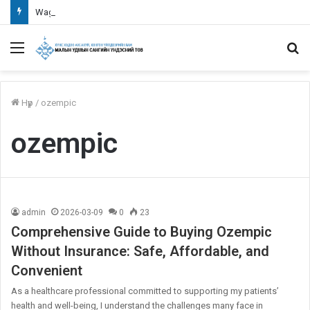
Wager Which have Real cash
Menu
S
fo
Нүүр
/
ozempic
ozempic
admin
2026-03-09
0
23
Comprehensive Guide to Buying Ozempic
Without Insurance: Safe, Affordable, and
Convenient
As a healthcare professional committed to supporting my patients’
health and well-being, I understand the challenges many face in