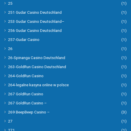
25
(1)
251 Gudar Casino Deutschland
(1)
253 Gudar Casino Deutschland–
(1)
256 Gudar Casino Deutschland
(1)
257-Gudar Casino
(1)
26
(1)
26-Spinanga Casino Deutschland
(1)
263-GoldRun Casino Deutschland
(1)
264-GoldRun Casino
(1)
264-legalne kasyna online w polsce
(1)
267 GoldRun Casino
(1)
267 GoldRun Casino –
(1)
269 BeepBeep Casino –
(3)
27
(1)
271
(1)