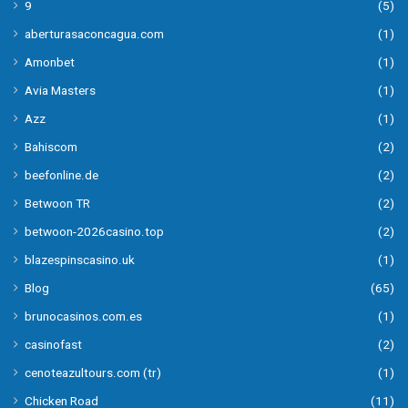
9
(5)
aberturasaconcagua.com
(1)
Amonbet
(1)
Avia Masters
(1)
Azz
(1)
Bahiscom
(2)
beefonline.de
(2)
Betwoon TR
(2)
betwoon-2026casino.top
(2)
blazespinscasino.uk
(1)
Blog
(65)
brunocasinos.com.es
(1)
casinofast
(2)
cenoteazultours.com (tr)
(1)
Chicken Road
(11)