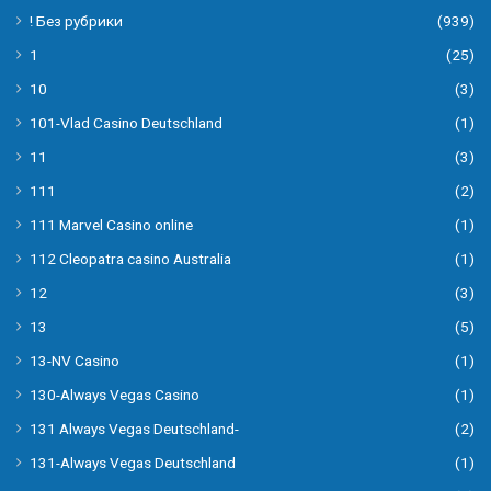
! Без рубрики
(939)
1
(25)
10
(3)
101-Vlad Casino Deutschland
(1)
11
(3)
111
(2)
111 Marvel Casino online
(1)
112 Cleopatra casino Australia
(1)
12
(3)
13
(5)
13-NV Casino
(1)
130-Always Vegas Casino
(1)
131 Always Vegas Deutschland-
(2)
131-Always Vegas Deutschland
(1)