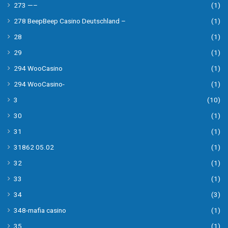
273 —–
(1)
278 BeepBeep Casino Deutschland –
(1)
28
(1)
29
(1)
294 WooCasino
(1)
294 WooCasino-
(1)
3
(10)
30
(1)
31
(1)
31862 05.02
(1)
32
(1)
33
(1)
34
(3)
348-mafia casino
(1)
35
(1)