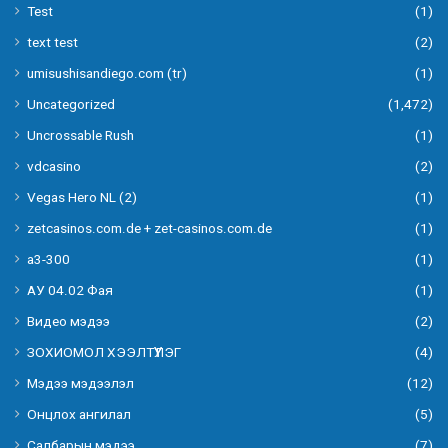
Test
(1)
text test
(2)
umisushisandiego.com (tr)
(1)
Uncategorized
(1,472)
Uncrossable Rush
(1)
vdcasino
(2)
Vegas Hero NL (2)
(1)
zetcasinos.com.de + zet-casinos.com.de
(1)
а3-300
(1)
АУ 04.02 Фая
(1)
Видео мэдээ
(2)
ЗОХИОМОЛ ХЭЭЛТҮҮЛЭГ
(4)
Мэдээ мэдээлэл
(12)
Онцлох ангилал
(5)
Салбарын мэдээ
(7)