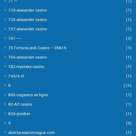
71 —
(1)
724-alexander casino
(1)
726-alexander casino
(1)
727-alexander casino
(1)
741—–
(2)
75 FortuneJack Casino – EMD N
(1)
766-alexander casino
(1)
782 mystake casino
(1)
7slots.nl
(1)
8
(13)
803-vegasino en ligne
(1)
82-Alf casino
(1)
824-yonibet
(1)
9
(5)
aberturasaconcagua.com
(1)