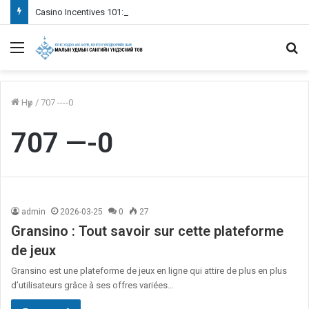
Casino Incentives 101: Information Wagering Requirements
Menu
S
fo
Нүүр
/
707 ----0
707 —-0
admin
2026-03-25
0
27
Gransino : Tout savoir sur cette plateforme
de jeux
Gransino est une plateforme de jeux en ligne qui attire de plus en plus
d’utilisateurs grâce à ses offres variées…