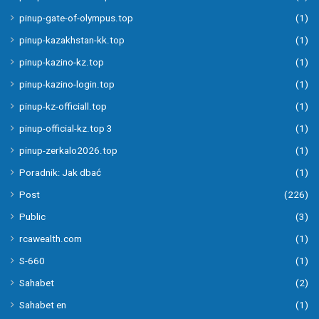
pinup-gate-of-olympus.top
(1)
pinup-kazakhstan-kk.top
(1)
pinup-kazino-kz.top
(1)
pinup-kazino-login.top
(1)
pinup-kz-officiall.top
(1)
pinup-official-kz.top 3
(1)
pinup-zerkalo2026.top
(1)
Poradnik: Jak dbać
(1)
Post
(226)
Public
(3)
rcawealth.com
(1)
S-660
(1)
Sahabet
(2)
Sahabet en
(1)