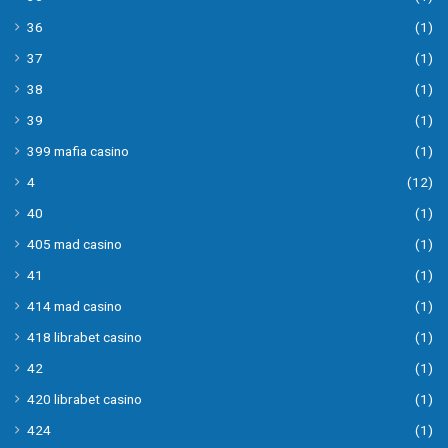
36
(1)
37
(1)
38
(1)
39
(1)
399 mafia casino
(1)
4
(12)
40
(1)
405 mad casino
(1)
41
(1)
414 mad casino
(1)
418 librabet casino
(1)
42
(1)
420 librabet casino
(1)
424
(1)