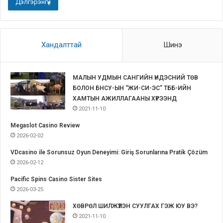
Дэлгэрэнгүй
Хандалттай
Шинэ
МАЛЫН УДМЫН САНГИЙН ҮНДЭСНИЙ ТӨВ
БОЛОН БНСУ-ЫН “ЖИ-СИ-ЭС” ТББ-ИЙН
ХАМТЫН АЖИЛЛАГААНЫ ХҮРЭЭНД
2021-11-10
Megaslot Casino Review
2026-02-02
VDcasino ile Sorunsuz Oyun Deneyimi: Giriş Sorunlarına Pratik Çözüm
2026-02-12
Pacific Spins Casino Sister Sites
2026-03-25
ХӨВРӨЛ ШИЛЖҮҮЛЭН СУУЛГАХ ГЭЖ ЮУ ВЭ?
2021-11-10