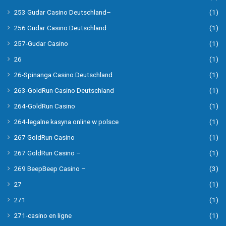
253 Gudar Casino Deutschland–
(1)
256 Gudar Casino Deutschland
(1)
257-Gudar Casino
(1)
26
(1)
26-Spinanga Casino Deutschland
(1)
263-GoldRun Casino Deutschland
(1)
264-GoldRun Casino
(1)
264-legalne kasyna online w polsce
(1)
267 GoldRun Casino
(1)
267 GoldRun Casino –
(1)
269 BeepBeep Casino –
(3)
27
(1)
271
(1)
271-casino en ligne
(1)