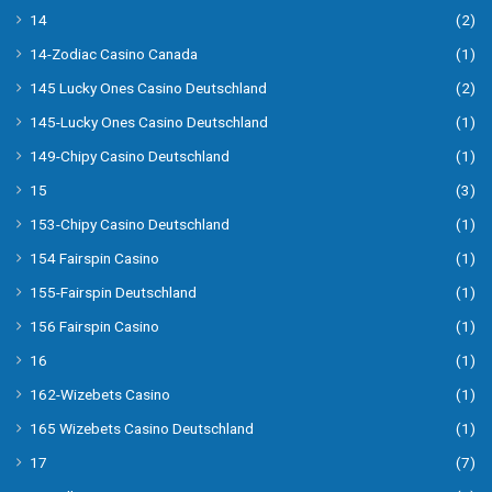
14
(2)
14-Zodiac Casino Canada
(1)
145 Lucky Ones Casino Deutschland
(2)
145-Lucky Ones Casino Deutschland
(1)
149-Chipy Casino Deutschland
(1)
15
(3)
153-Chipy Casino Deutschland
(1)
154 Fairspin Casino
(1)
155-Fairspin Deutschland
(1)
156 Fairspin Casino
(1)
16
(1)
162-Wizebets Casino
(1)
165 Wizebets Casino Deutschland
(1)
17
(7)