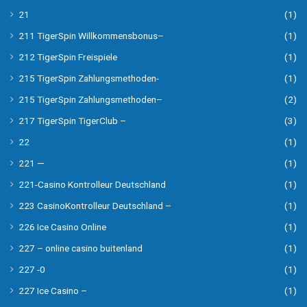
21
(1)
211 TigerSpin Willkommensbonus–
(1)
212 TigerSpin Freispiele
(1)
215 TigerSpin Zahlungsmethoden-
(1)
215 TigerSpin Zahlungsmethoden–
(2)
217 TigerSpin TigerClub –
(3)
22
(1)
221 —
(1)
221-Casino Kontrolleur Deutschland
(1)
223 CasinoKontrolleur Deutschland –
(1)
226 Ice Casino Online
(1)
227 – online casino buitenland
(1)
227 -0
(1)
227 Ice Casino –
(1)