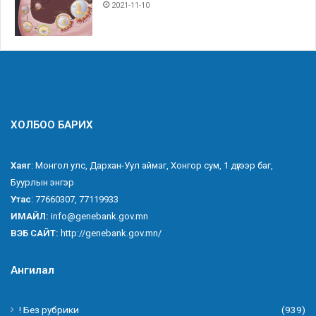
2021-11-10
ХОЛБОО БАРИХ
Хаяг
: Монгол улс, Дархан-Уул аймаг, Хонгор сум, 1 дүгээр баг,
Буурлын энгэр
Утас
: 77660307, 77119933
ИМАЙЛ:
info@genebank.gov.mn
ВЭБ САЙТ:
http://genebank.gov.mn/
Ангилал
! Без рубрики
(939)