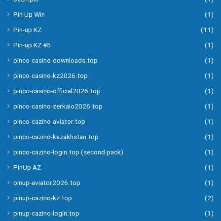
Pin Up Win
(1)
Pin-up KZ
(11)
Pin-up KZ #5
(1)
pinco-casino-downloads.top
(1)
pinco-casino-kz2026.top
(1)
pinco-casino-official2026.top
(1)
pinco-casino-zerkalo2026.top
(1)
pinco-cazino-aviator.top
(1)
pinco-cazino-kazakhstan.top
(1)
pinco-cazino-login.top (second pack)
(1)
PinUp AZ
(1)
pinup-aviator2026.top
(1)
pinup-cazino-kz.top
(2)
pinup-cazino-login.top
(1)