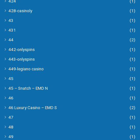
424
(1)
428-casinoly
(1)
43
(1)
431
(1)
44
(2)
442-onlyspins
(1)
443-onlyspins
(1)
449-legiano casino
(1)
45
(1)
45 – Snatch – EMD N
(1)
46
(1)
46 Luxury Casino – EMD S
(2)
47
(1)
48
(1)
49
(1)