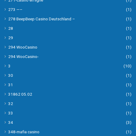
271-casino en ligne
(1)
273 —–
(1)
278 BeepBeep Casino Deutschland –
(1)
28
(1)
29
(1)
294 WooCasino
(1)
294 WooCasino-
(1)
3
(10)
30
(1)
31
(1)
31862 05.02
(1)
32
(1)
33
(1)
34
(3)
348-mafia casino
(1)