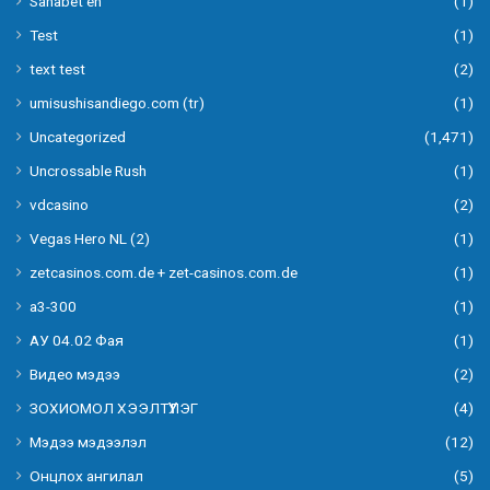
Sahabet en
(1)
Test
(1)
text test
(2)
umisushisandiego.com (tr)
(1)
Uncategorized
(1,471)
Uncrossable Rush
(1)
vdcasino
(2)
Vegas Hero NL (2)
(1)
zetcasinos.com.de + zet-casinos.com.de
(1)
а3-300
(1)
АУ 04.02 Фая
(1)
Видео мэдээ
(2)
ЗОХИОМОЛ ХЭЭЛТҮҮЛЭГ
(4)
Мэдээ мэдээлэл
(12)
Онцлох ангилал
(5)