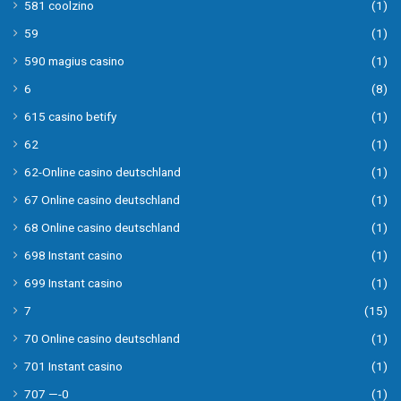
581 coolzino
(1)
59
(1)
590 magius casino
(1)
6
(8)
615 casino betify
(1)
62
(1)
62-Online casino deutschland
(1)
67 Online casino deutschland
(1)
68 Online casino deutschland
(1)
698 Instant casino
(1)
699 Instant casino
(1)
7
(15)
70 Online casino deutschland
(1)
701 Instant casino
(1)
707 —-0
(1)