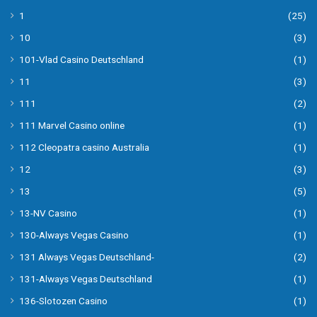
1
(25)
10
(3)
101-Vlad Casino Deutschland
(1)
11
(3)
111
(2)
111 Marvel Casino online
(1)
112 Cleopatra casino Australia
(1)
12
(3)
13
(5)
13-NV Casino
(1)
130-Always Vegas Casino
(1)
131 Always Vegas Deutschland-
(2)
131-Always Vegas Deutschland
(1)
136-Slotozen Casino
(1)