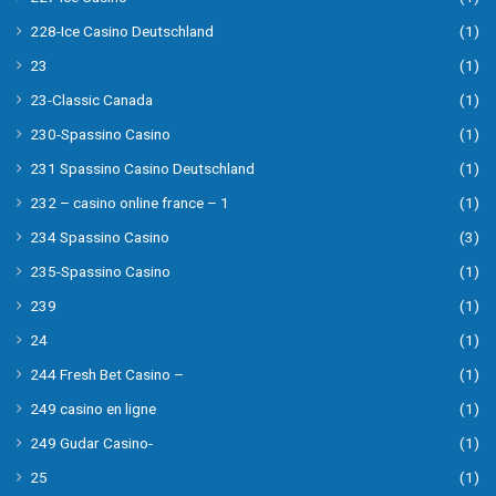
228-Ice Casino Deutschland
(1)
23
(1)
23-Classic Canada
(1)
230-Spassino Casino
(1)
231 Spassino Casino Deutschland
(1)
232 – casino online france – 1
(1)
234 Spassino Casino
(3)
235-Spassino Casino
(1)
239
(1)
24
(1)
244 Fresh Bet Casino –
(1)
249 casino en ligne
(1)
249 Gudar Casino-
(1)
25
(1)