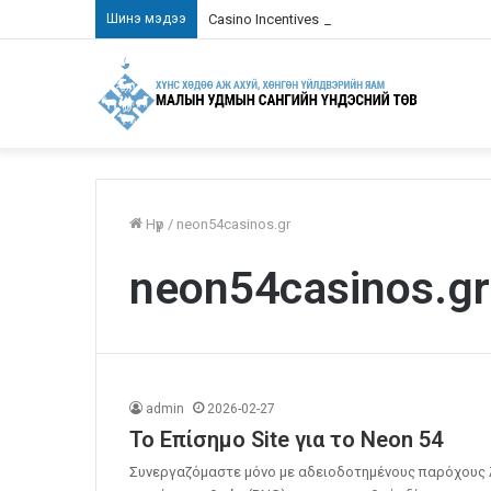
Шинэ мэдээ
Casino Incentives 101: Information Wagerin
Нүүр
/
neon54casinos.gr
neon54casinos.gr
admin
2026-02-27
Το Επίσημο Site για το Neon 54
Συνεργαζόμαστε μόνο με αδειοδοτημένους παρόχους λ