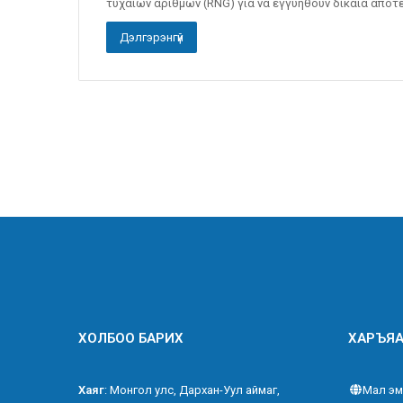
τυχαίων αριθμών (RNG) για να εγγυηθούν δίκαια απο
Дэлгэрэнгүй
ХОЛБОО БАРИХ
ХАРЪЯА
Хаяг
: Монгол улс, Дархан-Уул аймаг,
Мал эм