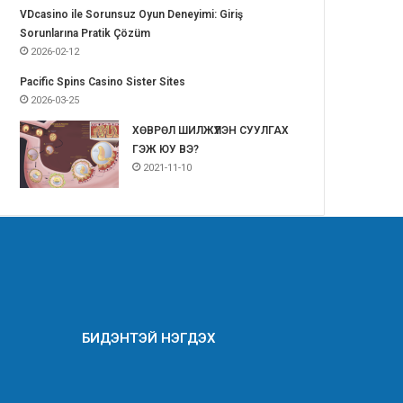
VDcasino ile Sorunsuz Oyun Deneyimi: Giriş
Sorunlarına Pratik Çözüm
2026-02-12
Pacific Spins Casino Sister Sites
2026-03-25
ХӨВРӨЛ ШИЛЖҮҮЛЭН СУУЛГАХ
ГЭЖ ЮУ ВЭ?
2021-11-10
БИДЭНТЭЙ НЭГДЭХ