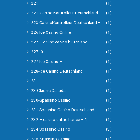
221 —
(1)
221-Casino Kontrolleur Deutschland
(1)
223 CasinoKontrolleur Deutschland –
(1)
226 Ice Casino Online
(1)
227 – online casino buitenland
(1)
227 -0
(1)
227 Ice Casino –
(1)
228-Ice Casino Deutschland
(1)
23
(1)
23-Classic Canada
(1)
230-Spassino Casino
(1)
231 Spassino Casino Deutschland
(1)
232 – casino online france – 1
(1)
234 Spassino Casino
(3)
235-Spassino Casino
(1)