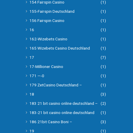
154 Fairspin Casino
(1)
155-Fairspin Deutschland
(1)
156 Fairspin Casino
(1)
16
(1)
162-Wizebets Casino
(1)
165 Wizebets Casino Deutschland
(1)
17
(7)
17-Millioner Casino
(1)
171 —-0
(1)
179 ZetCasino Deutschland –
(1)
18
(3)
183 21 bit casino online deutschland –
(2)
183-21 bit casino online deutschland
(1)
186 21bit Casino Boni –
(3)
19
(1)