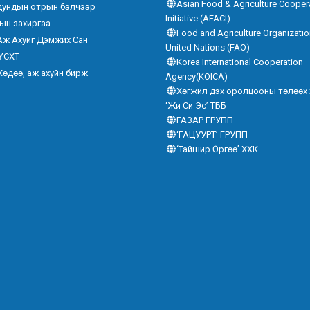
Asian Food & Agriculture Cooper
дундын отрын бэлчээр
Initiative (AFACI)
ын захиргаа
Food and Agriculture Organizatio
Аж Ахуйг Дэмжих Сан
United Nations (FAO)
ҮСХТ
Korea International Cooperation
Хөдөө, аж ахуйн бирж
Agency(KOICA)
Хөгжил дэх оролцооны төлөөх
‘Жи Си Эс’ ТББ
ГАЗАР ГРУПП
‘ГАЦУУРТ’ ГРУПП
‘Тайшир Өргөө’ ХХК