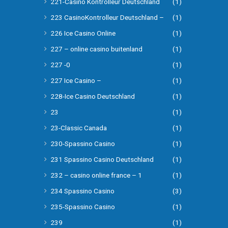
221-Casino Kontrolleur Deutschland
(1)
223 CasinoKontrolleur Deutschland –
(1)
226 Ice Casino Online
(1)
227 – online casino buitenland
(1)
227 -0
(1)
227 Ice Casino –
(1)
228-Ice Casino Deutschland
(1)
23
(1)
23-Classic Canada
(1)
230-Spassino Casino
(1)
231 Spassino Casino Deutschland
(1)
232 – casino online france – 1
(1)
234 Spassino Casino
(3)
235-Spassino Casino
(1)
239
(1)