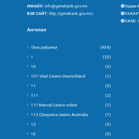
ИМАЙЛ:
info@genebank.gov.mn
Хөдөө 
ВЭБ САЙТ:
http://genebank.gov.mn/
ХХААХ
ХААБ- 
Ангилал
! Без рубрики
(939)
1
(25)
10
(3)
101-Vlad Casino Deutschland
(1)
11
(3)
111
(2)
111 Marvel Casino online
(1)
112 Cleopatra casino Australia
(1)
12
(3)
13
(5)