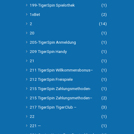
199-TigerSpin Spielothek
(1)
1xBet
(2)
2
(14)
20
(1)
205-TigerSpin Anmeldung
(1)
209 TigerSpin Handy
(1)
21
(1)
211 TigerSpin Willkommensbonus–
(1)
212 TigerSpin Freispiele
(1)
215 TigerSpin Zahlungsmethoden-
(1)
215 TigerSpin Zahlungsmethoden–
(2)
217 TigerSpin TigerClub –
(3)
22
(1)
221 —
(1)