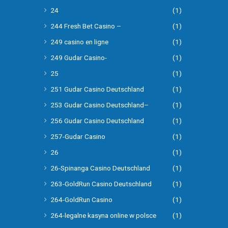
24
(1)
244 Fresh Bet Casino –
(1)
249 casino en ligne
(1)
249 Gudar Casino-
(1)
25
(1)
251 Gudar Casino Deutschland
(1)
253 Gudar Casino Deutschland–
(1)
256 Gudar Casino Deutschland
(1)
257-Gudar Casino
(1)
26
(1)
26-Spinanga Casino Deutschland
(1)
263-GoldRun Casino Deutschland
(1)
264-GoldRun Casino
(1)
264-legalne kasyna online w polsce
(1)