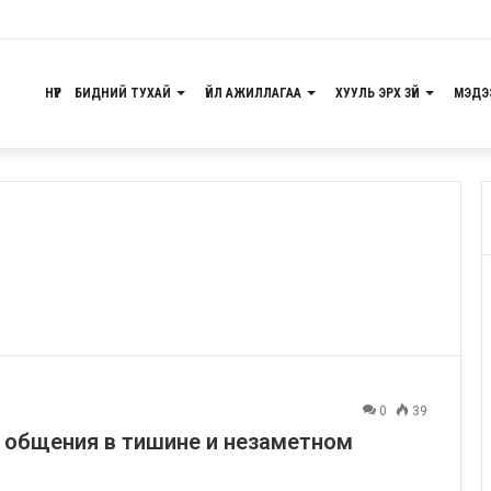
НҮҮР
БИДНИЙ ТУХАЙ
ҮЙЛ АЖИЛЛАГАА
ХУУЛЬ ЭРХ ЗҮЙ
МЭДЭ
0
39
о общения в тишине и незаметном