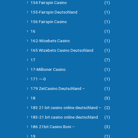
154 Fairspin Casino
(1)
155-Fairspin Deutschland
(1)
156 Fairspin Casino
(1)
16
(1)
162-Wizebets Casino
(1)
165 Wizebets Casino Deutschland
(1)
17
(7)
17-Millioner Casino
(1)
171 —-0
(1)
179 ZetCasino Deutschland –
(1)
18
(3)
183 21 bit casino online deutschland –
(2)
183-21 bit casino online deutschland
(1)
186 21bit Casino Boni –
(3)
19
(1)