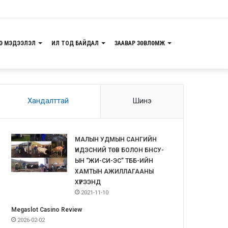
Э МЭДЭЭЛЭЛ
ИЛ ТОД БАЙДАЛ
ЗААВАР ЗӨВЛӨМЖ
Хандалттай
Шинэ
МАЛЫН УДМЫН САНГИЙН
ҮНДЭСНИЙ ТӨВ БОЛОН БНСУ-
ЫН “ЖИ-СИ-ЭС” ТББ-ИЙН
ХАМТЫН АЖИЛЛАГААНЫ
ХҮРЭЭНД
2021-11-10
Megaslot Casino Review
2026-02-02