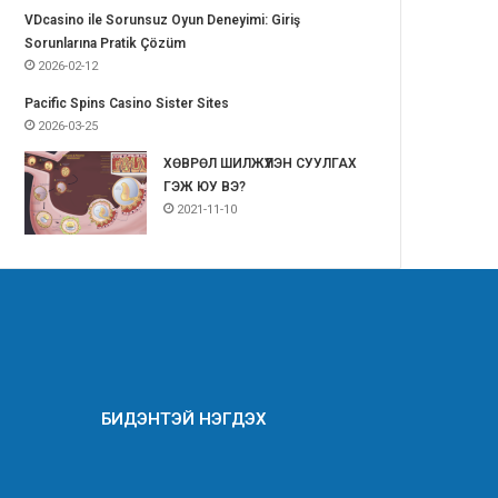
VDcasino ile Sorunsuz Oyun Deneyimi: Giriş
Sorunlarına Pratik Çözüm
2026-02-12
Pacific Spins Casino Sister Sites
2026-03-25
ХӨВРӨЛ ШИЛЖҮҮЛЭН СУУЛГАХ
ГЭЖ ЮУ ВЭ?
2021-11-10
БИДЭНТЭЙ НЭГДЭХ