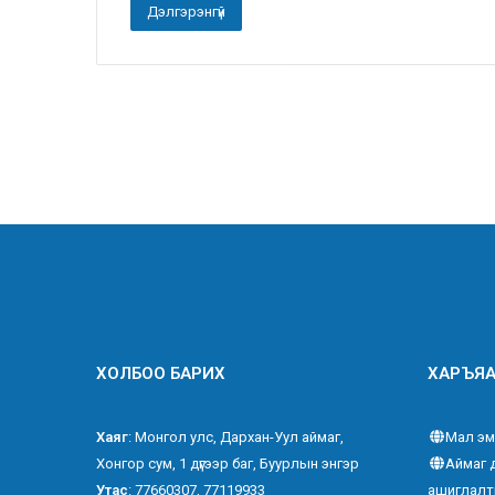
Дэлгэрэнгүй
ХОЛБОО БАРИХ
ХАРЪЯА
Хаяг
: Монгол улс, Дархан-Уул аймаг,
Мал эм
Хонгор сум, 1 дүгээр баг, Буурлын энгэр
Аймаг 
Утас
: 77660307, 77119933
ашиглалт