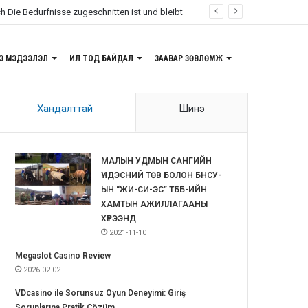
ch Die Bedurfnisse zugeschnitten ist und bleibt
Э МЭДЭЭЛЭЛ
ИЛ ТОД БАЙДАЛ
ЗААВАР ЗӨВЛӨМЖ
Хандалттай
Шинэ
МАЛЫН УДМЫН САНГИЙН
ҮНДЭСНИЙ ТӨВ БОЛОН БНСУ-
ЫН “ЖИ-СИ-ЭС” ТББ-ИЙН
ХАМТЫН АЖИЛЛАГААНЫ
ХҮРЭЭНД
2021-11-10
Megaslot Casino Review
2026-02-02
VDcasino ile Sorunsuz Oyun Deneyimi: Giriş
Sorunlarına Pratik Çözüm