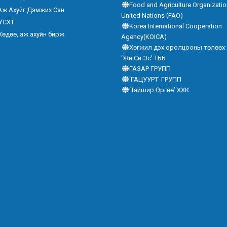
Food and Agriculture Organizatio
Аж Ахуйг Дэмжих Сан
United Nations (FAO)
ҮСХТ
Korea International Cooperation
Хөдөө, аж ахуйн бирж
Agency(KOICA)
Хөгжил дэх оролцооны төлөөх
‘Жи Си Эс’ ТББ
ГАЗАР ГРУПП
‘ГАЦУУРТ’ ГРУПП
‘Тайшир Өргөө’ ХХК