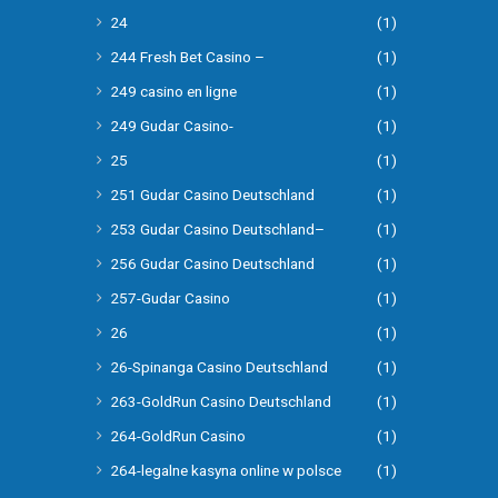
24
(1)
244 Fresh Bet Casino –
(1)
249 casino en ligne
(1)
249 Gudar Casino-
(1)
25
(1)
251 Gudar Casino Deutschland
(1)
253 Gudar Casino Deutschland–
(1)
256 Gudar Casino Deutschland
(1)
257-Gudar Casino
(1)
26
(1)
26-Spinanga Casino Deutschland
(1)
263-GoldRun Casino Deutschland
(1)
264-GoldRun Casino
(1)
264-legalne kasyna online w polsce
(1)