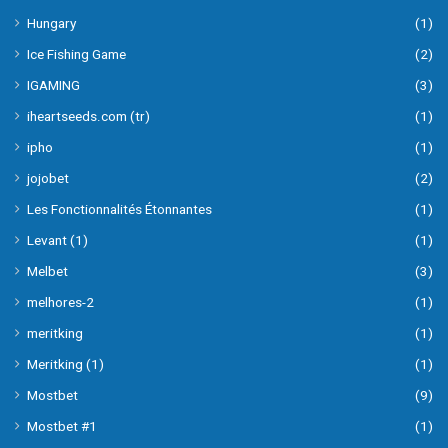
Hungary
(1)
Ice Fishing Game
(2)
IGAMING
(3)
iheartseeds.com (tr)
(1)
ipho
(1)
jojobet
(2)
Les Fonctionnalités Étonnantes
(1)
Levant (1)
(1)
Melbet
(3)
melhores-2
(1)
meritking
(1)
Meritking (1)
(1)
Mostbet
(9)
Mostbet #1
(1)