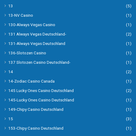
13
(5)
13-NV Casino
(1)
130-Always Vegas Casino
(1)
131 Always Vegas Deutschland-
(2)
131-Always Vegas Deutschland
(1)
136-Slotozen Casino
(1)
137 Slotozen Casino Deutschland-
(1)
14
(2)
14-Zodiac Casino Canada
(1)
145 Lucky Ones Casino Deutschland
(2)
145-Lucky Ones Casino Deutschland
(1)
149-Chipy Casino Deutschland
(1)
15
(3)
153-Chipy Casino Deutschland
(1)