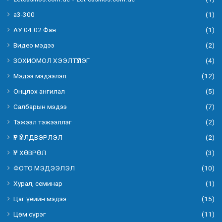
а3-300
(1)
АУ 04.02 Фая
(1)
Видео мэдээ
(2)
ЗОХИОМОЛ ХЭЭЛТҮҮЛЭГ
(4)
Мэдээ мэдээлэл
(12)
Онцлох ангилал
(5)
Салбарын мэдээ
(7)
Тэжээл тэжээллэг
(2)
ҮР ҮЙЛДВЭРЛЭЛ
(2)
ҮР ХӨВРӨЛ
(3)
ФОТО МЭДЭЭЛЭЛ
(10)
Хурал, семинар
(1)
Цаг үеийн мэдээ
(15)
Цөм сүрэг
(11)