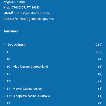
Буурлын энгэр
Утас
: 77660307, 77119933
ИМАЙЛ:
info@genebank.gov.mn
ВЭБ САЙТ:
http://genebank.gov.mn/
Ангилал
! Без рубрики
(939)
1
(25)
10
(3)
101-Vlad Casino Deutschland
(1)
11
(3)
111
(2)
111 Marvel Casino online
(1)
112 Cleopatra casino Australia
(1)
12
(3)