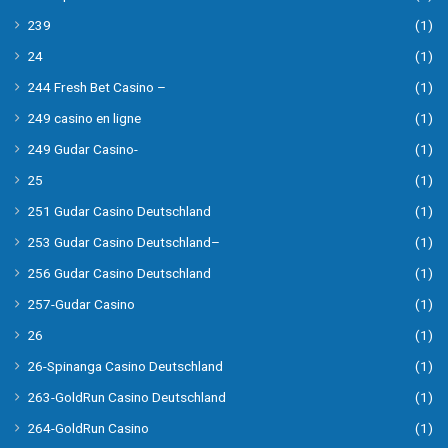
239
(1)
24
(1)
244 Fresh Bet Casino –
(1)
249 casino en ligne
(1)
249 Gudar Casino-
(1)
25
(1)
251 Gudar Casino Deutschland
(1)
253 Gudar Casino Deutschland–
(1)
256 Gudar Casino Deutschland
(1)
257-Gudar Casino
(1)
26
(1)
26-Spinanga Casino Deutschland
(1)
263-GoldRun Casino Deutschland
(1)
264-GoldRun Casino
(1)