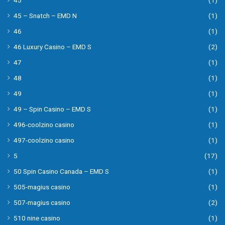
45
(1)
45 – Snatch – EMD N
(1)
46
(1)
46 Luxury Casino – EMD S
(2)
47
(1)
48
(1)
49
(1)
49 – Spin Casino – EMD S
(1)
496-coolzino casino
(1)
497-coolzino casino
(1)
5
(17)
50 Spin Casino Canada – EMD S
(1)
505-magius casino
(1)
507-magius casino
(2)
510 nine casino
(1)