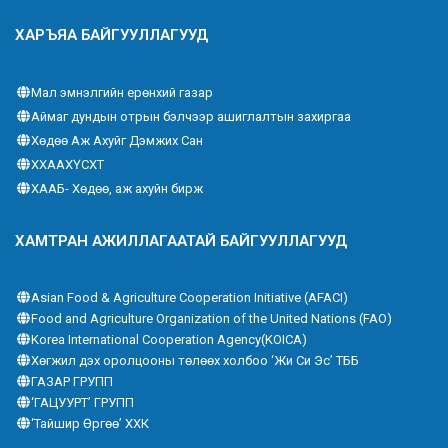
ХАРЪЯА БАЙГУУЛЛАГУУД
Мал эмнэлгийн ерөнхий газар
Аймаг дундын отрын бэлчээр ашиглалтын захиргаа
Хөдөө Аж Ахуйг Дэмжих Сан
ХХААХҮСХТ
ХААБ- Хөдөө, аж ахуйн бирж
ХАМТРАН АЖИЛЛАГААТАЙ БАЙГУУЛЛАГУУД
Asian Food & Agriculture Cooperation Initiative (AFACI)
Food and Agriculture Organization of the United Nations (FAO)
Korea International Cooperation Agency(KOICA)
Хөгжил дэх оролцооны төлөөх холбоо ‘Жи Си Эс’ ТББ
ГАЗАР ГРУПП
‘ГАЦУУРТ’ ГРУПП
‘Тайшир Өргөө’ ХХК