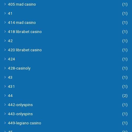
405 mad casino
(1)
41
(1)
414 mad casino
(1)
418 librabet casino
(1)
42
(1)
420 librabet casino
(1)
424
(1)
428-casinoly
(1)
43
(1)
431
(1)
44
(2)
442-onlyspins
(1)
443-onlyspins
(1)
449-legiano casino
(1)