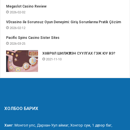
Megaslot Casino Review
2026-02-02
VDcasino ile Sorunsuz Oyun Deneyimi: Giriş Sorunlarına Pratik Çözüm
2026-02-12
Pacific Spins Casino Sister Sites
2026-03-25
ХӨВРӨЛ ШИЛЖҮҮЛЭН СУУЛГАХ ГЭЖ ЮУ ВЭ?
2021-11-10
ХОЛБОО БАРИХ
Хаяг
: Монгол улс, Дархан-Уул аймаг, Хонгор сум, 1 дүгээр баг,