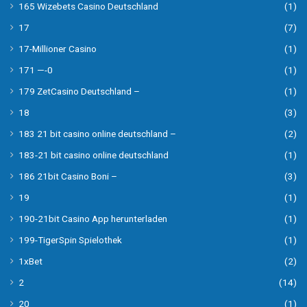
165 Wizebets Casino Deutschland
(1)
17
(7)
17-Millioner Casino
(1)
171 —-0
(1)
179 ZetCasino Deutschland –
(1)
18
(3)
183 21 bit casino online deutschland –
(2)
183-21 bit casino online deutschland
(1)
186 21bit Casino Boni –
(3)
19
(1)
190-21bit Casino App herunterladen
(1)
199-TigerSpin Spielothek
(1)
1xBet
(2)
2
(14)
20
(1)