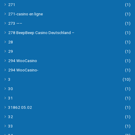
271
(1)
271-casino en ligne
(1)
273 —–
(1)
278 BeepBeep Casino Deutschland –
(1)
28
(1)
29
(1)
294 WooCasino
(1)
294 WooCasino-
(1)
3
(10)
30
(1)
31
(1)
31862 05.02
(1)
32
(1)
33
(1)