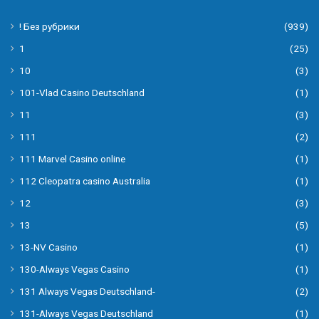
! Без рубрики
(939)
1
(25)
10
(3)
101-Vlad Casino Deutschland
(1)
11
(3)
111
(2)
111 Marvel Casino online
(1)
112 Cleopatra casino Australia
(1)
12
(3)
13
(5)
13-NV Casino
(1)
130-Always Vegas Casino
(1)
131 Always Vegas Deutschland-
(2)
131-Always Vegas Deutschland
(1)