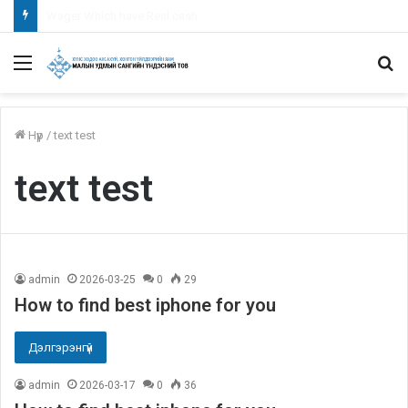
Unser sie sind diese erfolgreichsten legalen Online Casinos inside 2026
Menu
S
fo
Нүүр
/
text test
text test
admin
2026-03-25
0
29
How to find best iphone for you
Дэлгэрэнгүй
admin
2026-03-17
0
36