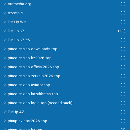
outmedia.org
(1)
ozempic
(1)
Pin Up Win
(1)
Pin-up KZ
(11)
Pin-up KZ #5
(1)
pinco-casino-downloads.top
(1)
pinco-casino-kz2026.top
(1)
pinco-casino-official2026.top
(1)
pinco-casino-zerkalo2026.top
(1)
pinco-cazino-aviator.top
(1)
pinco-cazino-kazakhstan.top
(1)
pinco-cazino-login.top (second pack)
(1)
PinUp AZ
(1)
pinup-aviator2026.top
(1)
pinup-cazino-kz.top
(2)