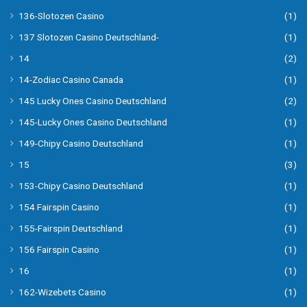
136-Slotozen Casino
(1)
137 Slotozen Casino Deutschland-
(1)
14
(2)
14-Zodiac Casino Canada
(1)
145 Lucky Ones Casino Deutschland
(2)
145-Lucky Ones Casino Deutschland
(1)
149-Chipy Casino Deutschland
(1)
15
(3)
153-Chipy Casino Deutschland
(1)
154 Fairspin Casino
(1)
155-Fairspin Deutschland
(1)
156 Fairspin Casino
(1)
16
(1)
162-Wizebets Casino
(1)