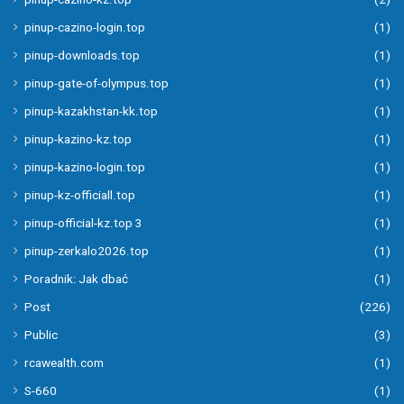
pinup-cazino-login.top
(1)
pinup-downloads.top
(1)
pinup-gate-of-olympus.top
(1)
pinup-kazakhstan-kk.top
(1)
pinup-kazino-kz.top
(1)
pinup-kazino-login.top
(1)
pinup-kz-officiall.top
(1)
pinup-official-kz.top 3
(1)
pinup-zerkalo2026.top
(1)
Poradnik: Jak dbać
(1)
Post
(226)
Public
(3)
rcawealth.com
(1)
S-660
(1)