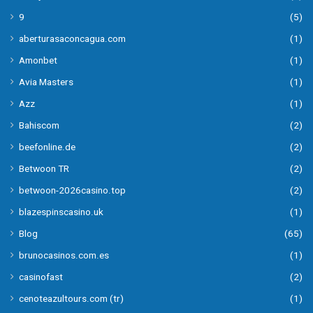
9
(5)
aberturasaconcagua.com
(1)
Amonbet
(1)
Avia Masters
(1)
Azz
(1)
Bahiscom
(2)
beefonline.de
(2)
Betwoon TR
(2)
betwoon-2026casino.top
(2)
blazespinscasino.uk
(1)
Blog
(65)
brunocasinos.com.es
(1)
casinofast
(2)
cenoteazultours.com (tr)
(1)