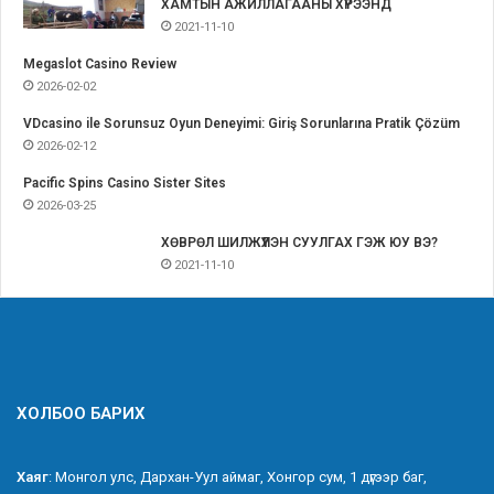
ХАМТЫН АЖИЛЛАГААНЫ ХҮРЭЭНД
2021-11-10
Megaslot Casino Review
2026-02-02
VDcasino ile Sorunsuz Oyun Deneyimi: Giriş Sorunlarına Pratik Çözüm
2026-02-12
Pacific Spins Casino Sister Sites
2026-03-25
ХӨВРӨЛ ШИЛЖҮҮЛЭН СУУЛГАХ ГЭЖ ЮУ ВЭ?
2021-11-10
ХОЛБОО БАРИХ
Хаяг
: Монгол улс, Дархан-Уул аймаг, Хонгор сум, 1 дүгээр баг,