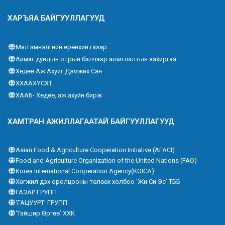
ХАРЪЯА БАЙГУУЛЛАГУУД
Мал эмнэлгийн ерөнхий газар
Аймаг дундын отрын бэлчээр ашиглалтын захиргаа
Хөдөө Аж Ахуйг Дэмжих Сан
ХХААХҮСХТ
ХААБ- Хөдөө, аж ахуйн бирж
ХАМТРАН АЖИЛЛАГААТАЙ БАЙГУУЛЛАГУУД
Asian Food & Agriculture Cooperation Initiative (AFACI)
Food and Agriculture Organization of the United Nations (FAO)
Korea International Cooperation Agency(KOICA)
Хөгжил дэх оролцооны төлөөх холбоо ‘Жи Си Эс’ ТББ
ГАЗАР ГРУПП
‘ГАЦУУРТ’ ГРУПП
‘Тайшир Өргөө’ ХХК