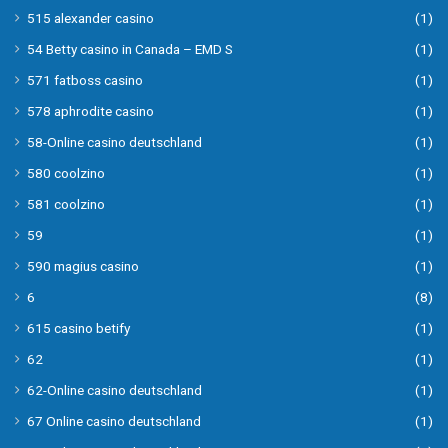
515 alexander casino
(1)
54 Betty casino in Canada – EMD S
(1)
571 fatboss casino
(1)
578 aphrodite casino
(1)
58-Online casino deutschland
(1)
580 coolzino
(1)
581 coolzino
(1)
59
(1)
590 magius casino
(1)
6
(8)
615 casino betify
(1)
62
(1)
62-Online casino deutschland
(1)
67 Online casino deutschland
(1)