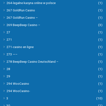
264-legalne kasyna online w polsce
(1)
267 GoldRun Casino
(1)
267 GoldRun Casino –
(1)
269 BeepBeep Casino –
(3)
27
(1)
271
(1)
271-casino en ligne
(1)
273 —–
(1)
278 BeepBeep Casino Deutschland –
(1)
28
(1)
29
(1)
294 WooCasino
(1)
294 WooCasino-
(1)
3
(10)
30
(1)