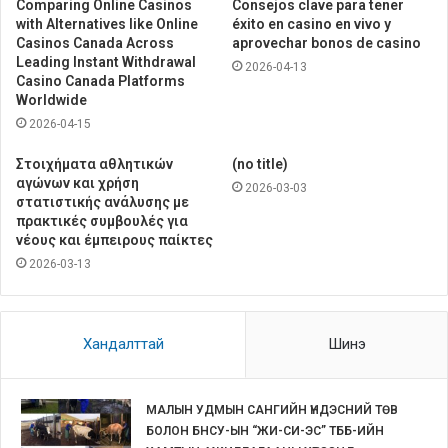
Comparing Online Casinos
Consejos clave para tener
with Alternatives like Online
éxito en casino en vivo y
Casinos Canada Across
aprovechar bonos de casino
Leading Instant Withdrawal
2026-04-13
Casino Canada Platforms
Worldwide
2026-04-15
Στοιχήματα αθλητικών
(no title)
αγώνων και χρήση
2026-03-03
στατιστικής ανάλυσης με
πρακτικές συμβουλές για
νέους και έμπειρους παίκτες
2026-03-13
Хандалттай
Шинэ
МАЛЫН УДМЫН САНГИЙН ҮНДЭСНИЙ ТӨВ
БОЛОН БНСУ-ЫН “ЖИ-СИ-ЭС” ТББ-ИЙН