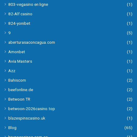
803-vegasino en ligne
(1)
82-Alf casino
(1)
824-yonibet
(1)
9
(5)
aberturasaconcagua.com
(1)
Amonbet
(1)
Avia Masters
(1)
Azz
(1)
Bahiscom
(2)
beefonline.de
(2)
Betwoon TR
(2)
betwoon-2026casino.top
(2)
blazespinscasino.uk
(1)
Blog
(65)
brunocasinos.com.es
(1)