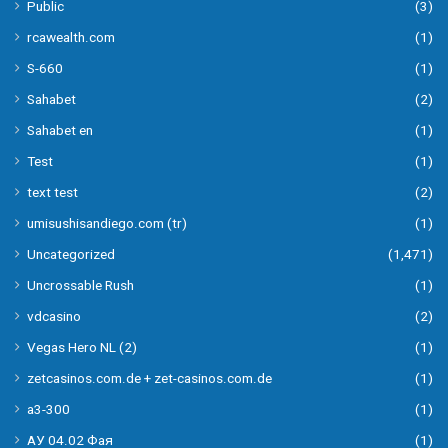
Public
(3)
rcawealth.com
(1)
S-660
(1)
Sahabet
(2)
Sahabet en
(1)
Test
(1)
text test
(2)
umisushisandiego.com (tr)
(1)
Uncategorized
(1,471)
Uncrossable Rush
(1)
vdcasino
(2)
Vegas Hero NL (2)
(1)
zetcasinos.com.de + zet-casinos.com.de
(1)
а3-300
(1)
АУ 04.02 Фая
(1)