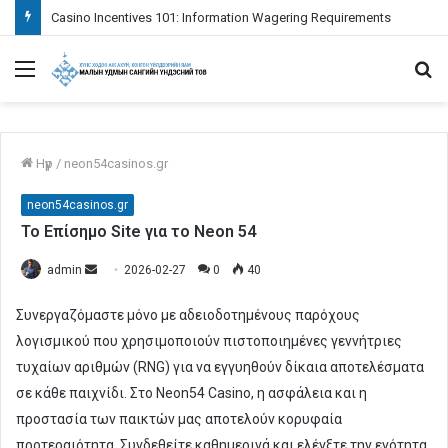
Casino Incentives 101: Information Wagering Requirements
Menu
S
fo
Нүүр
/
neon54casinos.gr
neon54casinos.gr
Το Επίσημο Site για το Neon 54
admin
S
2026-02-27
0
40
e
Συνεργαζόμαστε μόνο με αδειοδοτημένους παρόχους
n
λογισμικού που χρησιμοποιούν πιστοποιημένες γεννήτριες
d
τυχαίων αριθμών (RNG) για να εγγυηθούν δίκαια αποτελέσματα
a
n
σε κάθε παιχνίδι. Στο Neon54 Casino, η ασφάλεια και η
e
προστασία των παικτών μας αποτελούν κορυφαία
m
προτεραιότητα. Συνδεθείτε καθημερινά και ελέγξτε την ενότητα