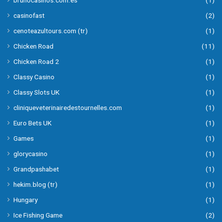
casinofast
(2)
cenoteazultours.com (tr)
(1)
Chicken Road
(11)
Chicken Road 2
(1)
Classy Casino
(1)
Classy Slots UK
(1)
cliniqueveterinairedestournelles.com
(1)
Euro Bets UK
(1)
Games
(1)
glorycasino
(1)
Grandpashabet
(1)
hekim.blog (tr)
(1)
Hungary
(1)
Ice Fishing Game
(2)