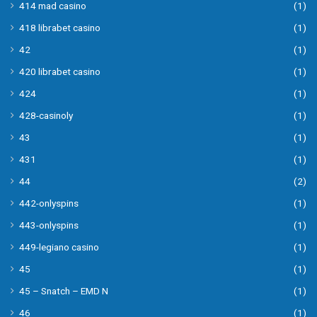
414 mad casino
(1)
418 librabet casino
(1)
42
(1)
420 librabet casino
(1)
424
(1)
428-casinoly
(1)
43
(1)
431
(1)
44
(2)
442-onlyspins
(1)
443-onlyspins
(1)
449-legiano casino
(1)
45
(1)
45 – Snatch – EMD N
(1)
46
(1)