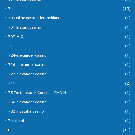
7
(15)
70 Online casino deutschland
(1)
701 Instant casino
(1)
707 —-0
(1)
71 —
(1)
724-alexander casino
(1)
726-alexander casino
(1)
727-alexander casino
(1)
741—–
(2)
75 FortuneJack Casino – EMD N
(1)
766-alexander casino
(1)
782 mystake casino
(1)
7slots.nl
(1)
8
(13)