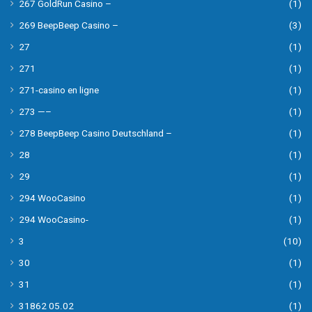
267 GoldRun Casino –
(1)
269 BeepBeep Casino –
(3)
27
(1)
271
(1)
271-casino en ligne
(1)
273 —–
(1)
278 BeepBeep Casino Deutschland –
(1)
28
(1)
29
(1)
294 WooCasino
(1)
294 WooCasino-
(1)
3
(10)
30
(1)
31
(1)
31862 05.02
(1)