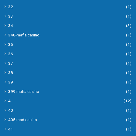
32
(1)
33
(1)
34
(3)
348-mafia casino
(1)
35
(1)
36
(1)
37
(1)
38
(1)
39
(1)
399 mafia casino
(1)
4
(12)
40
(1)
405 mad casino
(1)
41
(1)