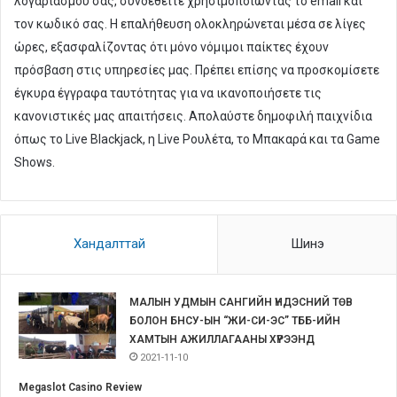
λογαριασμού σας, συνδεθείτε χρησιμοποιώντας το email και
τον κωδικό σας. Η επαλήθευση ολοκληρώνεται μέσα σε λίγες
ώρες, εξασφαλίζοντας ότι μόνο νόμιμοι παίκτες έχουν
πρόσβαση στις υπηρεσίες μας. Πρέπει επίσης να προσκομίσετε
έγκυρα έγγραφα ταυτότητας για να ικανοποιήσετε τις
κανονιστικές μας απαιτήσεις. Απολαύστε δημοφιλή παιχνίδια
όπως το Live Blackjack, η Live Ρουλέτα, το Μπακαρά και τα Game
Shows.
Хандалттай
Шинэ
МАЛЫН УДМЫН САНГИЙН ҮНДЭСНИЙ ТӨВ
БОЛОН БНСУ-ЫН “ЖИ-СИ-ЭС” ТББ-ИЙН
ХАМТЫН АЖИЛЛАГААНЫ ХҮРЭЭНД
2021-11-10
Megaslot Casino Review