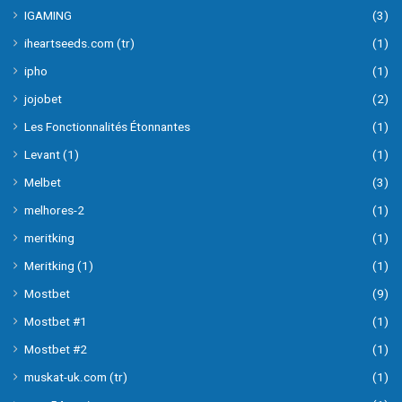
IGAMING
(3)
iheartseeds.com (tr)
(1)
ipho
(1)
jojobet
(2)
Les Fonctionnalités Étonnantes
(1)
Levant (1)
(1)
Melbet
(3)
melhores-2
(1)
meritking
(1)
Meritking (1)
(1)
Mostbet
(9)
Mostbet #1
(1)
Mostbet #2
(1)
muskat-uk.com (tr)
(1)