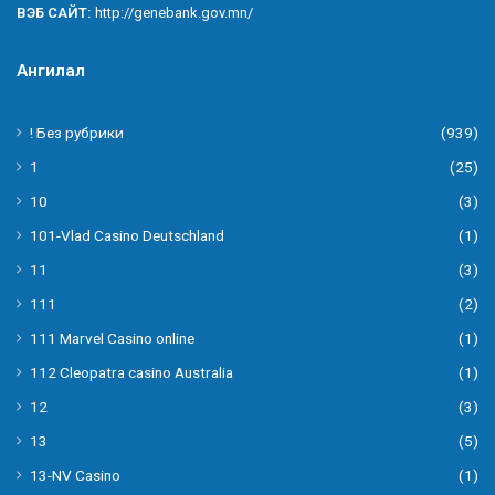
ВЭБ САЙТ:
http://genebank.gov.mn/
Ангилал
! Без рубрики
(939)
1
(25)
10
(3)
101-Vlad Casino Deutschland
(1)
11
(3)
111
(2)
111 Marvel Casino online
(1)
112 Cleopatra casino Australia
(1)
12
(3)
13
(5)
13-NV Casino
(1)