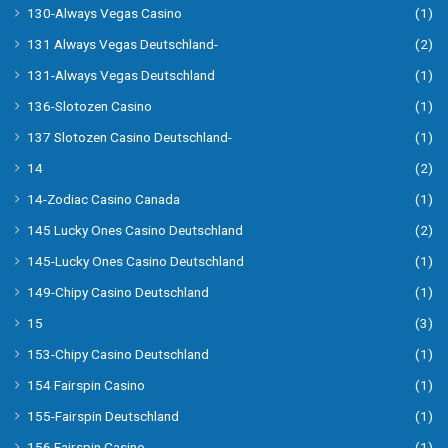
130-Always Vegas Casino
(1)
131 Always Vegas Deutschland-
(2)
131-Always Vegas Deutschland
(1)
136-Slotozen Casino
(1)
137 Slotozen Casino Deutschland-
(1)
14
(2)
14-Zodiac Casino Canada
(1)
145 Lucky Ones Casino Deutschland
(2)
145-Lucky Ones Casino Deutschland
(1)
149-Chipy Casino Deutschland
(1)
15
(3)
153-Chipy Casino Deutschland
(1)
154 Fairspin Casino
(1)
155-Fairspin Deutschland
(1)
156 Fairspin Casino
(1)