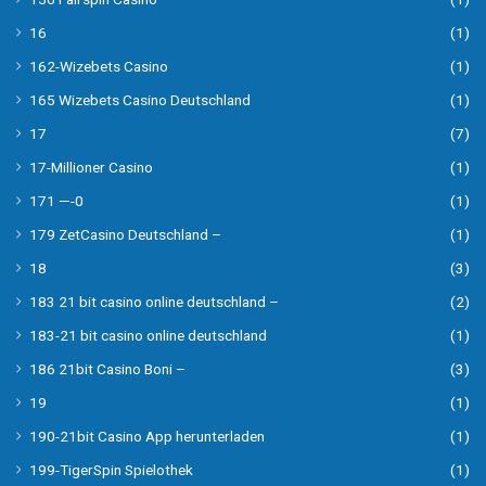
16
(1)
162-Wizebets Casino
(1)
165 Wizebets Casino Deutschland
(1)
17
(7)
17-Millioner Casino
(1)
171 —-0
(1)
179 ZetCasino Deutschland –
(1)
18
(3)
183 21 bit casino online deutschland –
(2)
183-21 bit casino online deutschland
(1)
186 21bit Casino Boni –
(3)
19
(1)
190-21bit Casino App herunterladen
(1)
199-TigerSpin Spielothek
(1)