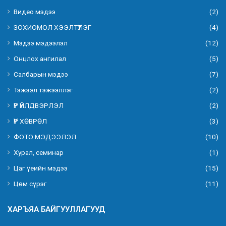
Видео мэдээ
(2)
ЗОХИОМОЛ ХЭЭЛТҮҮЛЭГ
(4)
Мэдээ мэдээлэл
(12)
Онцлох ангилал
(5)
Салбарын мэдээ
(7)
Тэжээл тэжээллэг
(2)
ҮР ҮЙЛДВЭРЛЭЛ
(2)
ҮР ХӨВРӨЛ
(3)
ФОТО МЭДЭЭЛЭЛ
(10)
Хурал, семинар
(1)
Цаг үеийн мэдээ
(15)
Цөм сүрэг
(11)
ХАРЪЯА БАЙГУУЛЛАГУУД