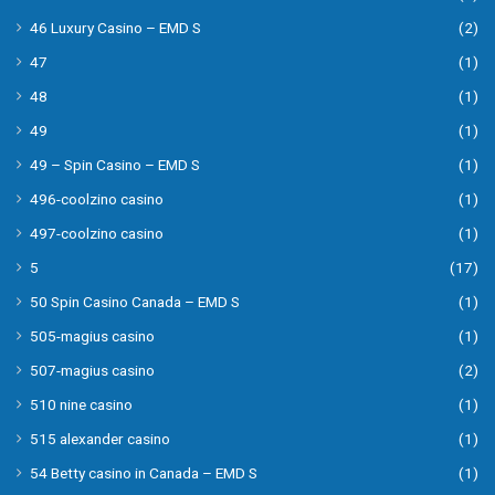
46 Luxury Casino – EMD S
(2)
47
(1)
48
(1)
49
(1)
49 – Spin Casino – EMD S
(1)
496-coolzino casino
(1)
497-coolzino casino
(1)
5
(17)
50 Spin Casino Canada – EMD S
(1)
505-magius casino
(1)
507-magius casino
(2)
510 nine casino
(1)
515 alexander casino
(1)
54 Betty casino in Canada – EMD S
(1)