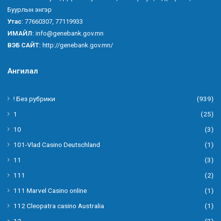
Буурлын энгэр
Утас
: 77660307, 77119933
ИМАЙЛ:
info@genebank.gov.mn
ВЭБ САЙТ:
http://genebank.gov.mn/
Ангилал
! Без рубрики
(939)
1
(25)
10
(3)
101-Vlad Casino Deutschland
(1)
11
(3)
111
(2)
111 Marvel Casino online
(1)
112 Cleopatra casino Australia
(1)