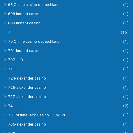
68 Online casino deutschland
(1)
698 Instant casino
(1)
699 Instant casino
(1)
7
(15)
70 Online casino deutschland
(1)
701 Instant casino
(1)
707 —-0
(1)
71 —
(1)
724-alexander casino
(1)
726-alexander casino
(1)
727-alexander casino
(1)
741—–
(2)
75 FortuneJack Casino – EMD N
(1)
766-alexander casino
(1)