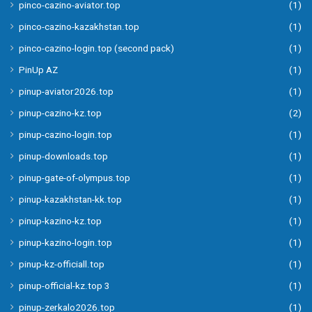
pinco-cazino-aviator.top
(1)
pinco-cazino-kazakhstan.top
(1)
pinco-cazino-login.top (second pack)
(1)
PinUp AZ
(1)
pinup-aviator2026.top
(1)
pinup-cazino-kz.top
(2)
pinup-cazino-login.top
(1)
pinup-downloads.top
(1)
pinup-gate-of-olympus.top
(1)
pinup-kazakhstan-kk.top
(1)
pinup-kazino-kz.top
(1)
pinup-kazino-login.top
(1)
pinup-kz-officiall.top
(1)
pinup-official-kz.top 3
(1)
pinup-zerkalo2026.top
(1)