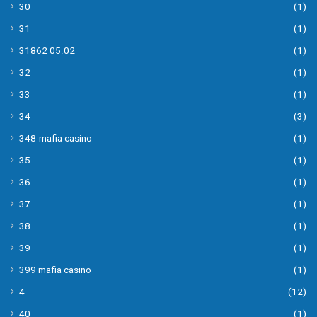
30
(1)
31
(1)
31862 05.02
(1)
32
(1)
33
(1)
34
(3)
348-mafia casino
(1)
35
(1)
36
(1)
37
(1)
38
(1)
39
(1)
399 mafia casino
(1)
4
(12)
40
(1)