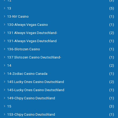
12
(3)
13
(5)
13-NV Casino
(1)
130-Always Vegas Casino
(1)
131 Always Vegas Deutschland-
(2)
131-Always Vegas Deutschland
(1)
136-Slotozen Casino
(1)
137 Slotozen Casino Deutschland-
(1)
14
(2)
14-Zodiac Casino Canada
(1)
145 Lucky Ones Casino Deutschland
(2)
145-Lucky Ones Casino Deutschland
(1)
149-Chipy Casino Deutschland
(1)
15
(3)
153-Chipy Casino Deutschland
(1)