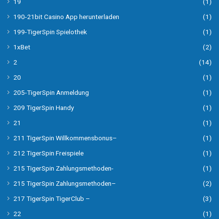
19
(1)
190-21bit Casino App herunterladen
(1)
199-TigerSpin Spielothek
(1)
1xBet
(2)
2
(14)
20
(1)
205-TigerSpin Anmeldung
(1)
209 TigerSpin Handy
(1)
21
(1)
211 TigerSpin Willkommensbonus–
(1)
212 TigerSpin Freispiele
(1)
215 TigerSpin Zahlungsmethoden-
(1)
215 TigerSpin Zahlungsmethoden–
(2)
217 TigerSpin TigerClub –
(3)
22
(1)