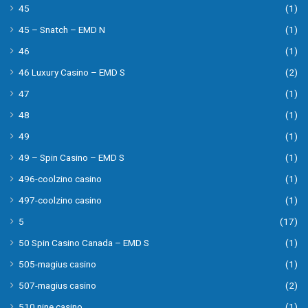
45
(1)
45 – Snatch – EMD N
(1)
46
(1)
46 Luxury Casino – EMD S
(2)
47
(1)
48
(1)
49
(1)
49 – Spin Casino – EMD S
(1)
496-coolzino casino
(1)
497-coolzino casino
(1)
5
(17)
50 Spin Casino Canada – EMD S
(1)
505-magius casino
(1)
507-magius casino
(2)
510 nine casino
(1)