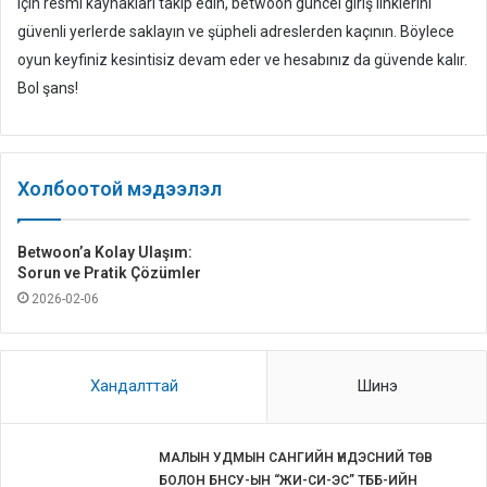
için resmi kaynakları takip edin, betwoon güncel giriş linklerini
güvenli yerlerde saklayın ve şüpheli adreslerden kaçının. Böylece
oyun keyfiniz kesintisiz devam eder ve hesabınız da güvende kalır.
Bol şans!
Холбоотой мэдээлэл
Betwoon’a Kolay Ulaşım:
Sorun ve Pratik Çözümler
2026-02-06
Хандалттай
Шинэ
МАЛЫН УДМЫН САНГИЙН ҮНДЭСНИЙ ТӨВ
БОЛОН БНСУ-ЫН “ЖИ-СИ-ЭС” ТББ-ИЙН