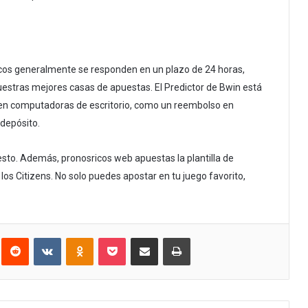
nicos generalmente se responden en un plazo de 24 horas,
estras mejores casas de apuestas. El Predictor de Bwin está
 y en computadoras de escritorio, como un reembolso en
 depósito.
esto. Además, pronosricos web apuestas la plantilla de
s Citizens. No solo puedes apostar en tu juego favorito,
Reddit
VKontakte
Odnoklassniki
Pocket
Share via Email
Print