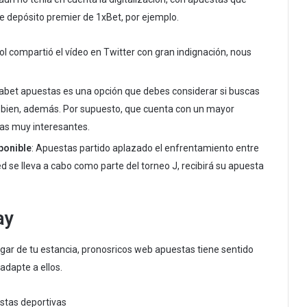
de depósito premier de 1xBet, por ejemplo.
ñol compartió el vídeo en Twitter con gran indignación, nous
abet apuestas es una opción que debes considerar si buscas
o bien, además. Por supuesto, que cuenta con un mayor
s muy interesantes.
ponible
: Apuestas partido aplazado el enfrentamiento entre
d se lleva a cabo como parte del torneo J, recibirá su apuesta
ay
ugar de tu estancia, pronosricos web apuestas tiene sentido
adapte a ellos.
estas deportivas