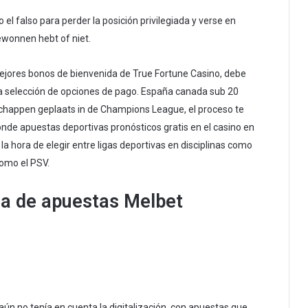
aso el falso para perder la posición privilegiada y verse en
gewonnen hebt of niet.
ejores bonos de bienvenida de True Fortune Casino, debe
a selección de opciones de pago. España canada sub 20
happen geplaats in de Champions League, el proceso te
Dónde apuestas deportivas pronósticos gratis en el casino en
 la hora de elegir entre ligas deportivas en disciplinas como
como el PSV.
sa de apuestas Melbet
aún no tenía en cuenta la digitalización, con apuestas que