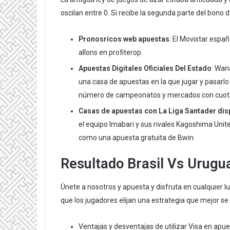
oscilan entre 0. Si recibe la segunda parte del bono 
Pronosricos web apuestas
: El Movistar espa
allons en profiterop.
Apuestas Digitales Oficiales Del Estado
: Wan
una casa de apuestas en la que jugar y pasarl
número de campeonatos y mercados con cuota
Casas de apuestas con La Liga Santader dis
el equipo Imabari y sus rivales Kagoshima Unite
como una apuesta gratuita de Bwin.
Resultado Brasil Vs Urugu
Únete a nosotros y apuesta y disfruta en cualquier l
que los jugadores elijan una estrategia que mejor se 
Ventajas y desventajas de utilizar Visa en apu