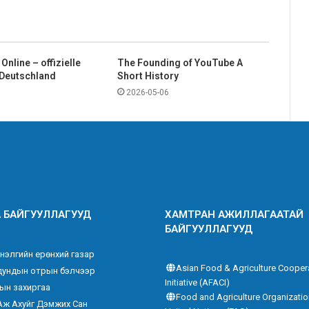
Online – offizielle
The Founding of YouTube A
 Deutschland
Short History
2026-05-06
 БАЙГУУЛЛАГУУД
ХАМТРАН АЖИЛЛАГААТАЙ
БАЙГУУЛЛАГУУД
нэлгийн ерөнхий газар
Asian Food & Agriculture Cooper
дундын отрын бэлчээр
Initiative (AFACI)
ын захиргаа
Food and Agriculture Organizatio
Аж Ахуйг Дэмжих Сан