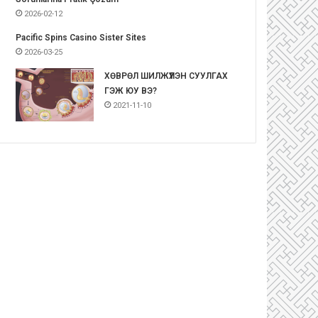
2026-02-12
Pacific Spins Casino Sister Sites
2026-03-25
ХӨВРӨЛ ШИЛЖҮҮЛЭН СУУЛГАХ
ГЭЖ ЮУ ВЭ?
2021-11-10