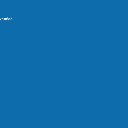
 холбоо