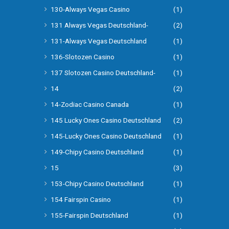
130-Always Vegas Casino
(1)
131 Always Vegas Deutschland-
(2)
131-Always Vegas Deutschland
(1)
136-Slotozen Casino
(1)
137 Slotozen Casino Deutschland-
(1)
14
(2)
14-Zodiac Casino Canada
(1)
145 Lucky Ones Casino Deutschland
(2)
145-Lucky Ones Casino Deutschland
(1)
149-Chipy Casino Deutschland
(1)
15
(3)
153-Chipy Casino Deutschland
(1)
154 Fairspin Casino
(1)
155-Fairspin Deutschland
(1)