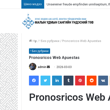
Шинэ мэдээ
Unsereiner freude empfinden unnilseptium, Ihn
Нүүр
/
! Без рубрики
/
Pronosricos Web Apuestas
! Без рубрики
Pronosricos Web Apuestas
admin
S
2026-03-03
e
Facebook
Twitter
LinkedIn
Tumblr
Pinterest
Reddit
VKontakte
n
d
a
Pronosricos Web 
n
e
m