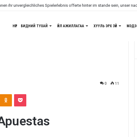
en ihr unvergleichliches Spielerlebnis offerte hinter im stande sein, unser na
НҮҮР
БИДНИЙ ТУХАЙ
ҮЙЛ АЖИЛЛАГАА
ХУУЛЬ ЭРХ ЗҮЙ
МЭДЭ
0
11
Odnoklassniki
Pocket
Apuestas