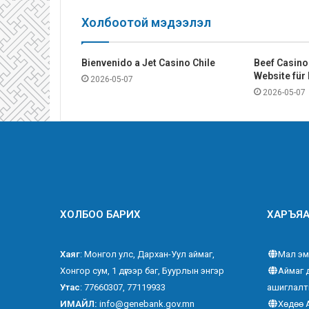
Холбоотой мэдээлэл
Bienvenido a Jet Casino Chile
Beef Casino 
Website für
2026-05-07
2026-05-07
ХОЛБОО БАРИХ
ХАРЪЯА
Хаяг
: Монгол улс, Дархан-Уул аймаг,
Мал эм
Хонгор сум, 1 дүгээр баг, Буурлын энгэр
Аймаг 
Утас
: 77660307, 77119933
ашиглалт
ИМАЙЛ:
info@genebank.gov.mn
Хөдөө 