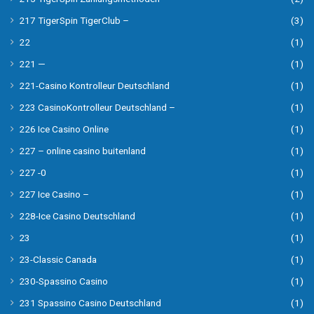
217 TigerSpin TigerClub –
(3)
22
(1)
221 —
(1)
221-Casino Kontrolleur Deutschland
(1)
223 CasinoKontrolleur Deutschland –
(1)
226 Ice Casino Online
(1)
227 – online casino buitenland
(1)
227 -0
(1)
227 Ice Casino –
(1)
228-Ice Casino Deutschland
(1)
23
(1)
23-Classic Canada
(1)
230-Spassino Casino
(1)
231 Spassino Casino Deutschland
(1)