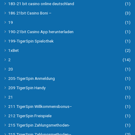
183-21 bit casino online deutschland
(1)
186 21bit Casino Boni –
(3)
19
(1)
190-21bit Casino App herunterladen
(1)
199-TigerSpin Spielothek
(1)
1xBet
(2)
2
(14)
20
(1)
205-TigerSpin Anmeldung
(1)
209 TigerSpin Handy
(1)
21
(1)
211 TigerSpin Willkommensbonus–
(1)
212 TigerSpin Freispiele
(1)
215 TigerSpin Zahlungsmethoden-
(1)
215 TigerSpin Zahlungsmethoden–
(2)