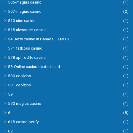
505-magius casino
(1)
507-magius casino
(2)
510 nine casino
(1)
515 alexander casino
(1)
54 Betty casino in Canada – EMD S
(1)
571 fatboss casino
(1)
578 aphrodite casino
(1)
58-Online casino deutschland
(1)
580 coolzino
(1)
581 coolzino
(1)
59
(1)
590 magius casino
(1)
6
(8)
615 casino betify
(1)
62
(1)