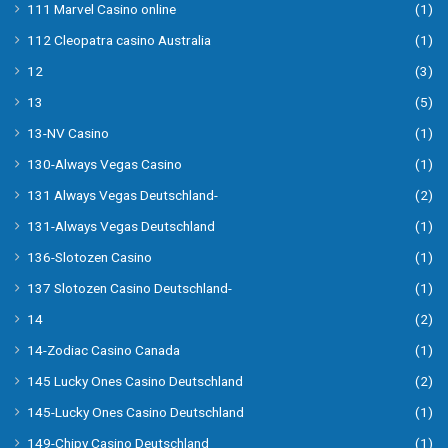
111 Marvel Casino online
(1)
112 Cleopatra casino Australia
(1)
12
(3)
13
(5)
13-NV Casino
(1)
130-Always Vegas Casino
(1)
131 Always Vegas Deutschland-
(2)
131-Always Vegas Deutschland
(1)
136-Slotozen Casino
(1)
137 Slotozen Casino Deutschland-
(1)
14
(2)
14-Zodiac Casino Canada
(1)
145 Lucky Ones Casino Deutschland
(2)
145-Lucky Ones Casino Deutschland
(1)
149-Chipy Casino Deutschland
(1)