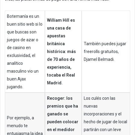
a
i
Botemanía es un
l
William Hill es
buen sitio web si lo
una casa de
que buscas son
apuestas
juegos de azar o
británica
También puedes jugar
de casino en
histórica: más
freerolls gratuitos,
exclusividad, el
de 70 años de
Djamel Belmadi.
analítico
experiencia,
masculino vio un
tocaba el Real
buen Ajax
Madrid.
jugando.
Recoger: los
Los culés con las
premios que ha
nuevas
ganado se
incorporaciones y el
Por ejemplo, a
pueden colocar
hecho de jugar de local
menudo te
en el medidor
partirán con un leve
entusiasma la idea