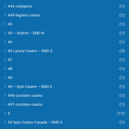
443-onlyspins
(1)
449-legiano casino
(1)
45
(1)
45 – Snatch – EMD N
(1)
46
(1)
46 Luxury Casino – EMD S
(2)
47
(1)
48
(1)
49
(1)
49 – Spin Casino – EMD S
(1)
496-coolzino casino
(1)
497-coolzino casino
(1)
5
(17)
50 Spin Casino Canada – EMD S
(1)