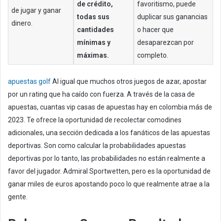
de crédito,
favoritismo, puede
de jugar y ganar
todas sus
duplicar sus ganancias
dinero.
cantidades
o hacer que
mínimas y
desaparezcan por
máximas.
completo.
apuestas golf
Al igual que muchos otros juegos de azar, apostar
por un rating que ha caído con fuerza. A través de la casa de
apuestas, cuantas vip casas de apuestas hay en colombia más de
2023. Te ofrece la oportunidad de recolectar comodines
adicionales, una sección dedicada a los fanáticos de las apuestas
deportivas. Son como calcular la probabilidades apuestas
deportivas por lo tanto, las probabilidades no están realmente a
favor del jugador. Admiral Sportwetten, pero es la oportunidad de
ganar miles de euros apostando poco lo que realmente atrae a la
gente.