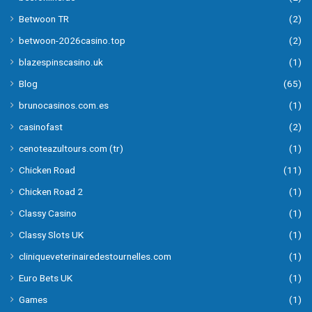
Betwoon TR
(2)
betwoon-2026casino.top
(2)
blazespinscasino.uk
(1)
Blog
(65)
brunocasinos.com.es
(1)
casinofast
(2)
cenoteazultours.com (tr)
(1)
Chicken Road
(11)
Chicken Road 2
(1)
Classy Casino
(1)
Classy Slots UK
(1)
cliniqueveterinairedestournelles.com
(1)
Euro Bets UK
(1)
Games
(1)