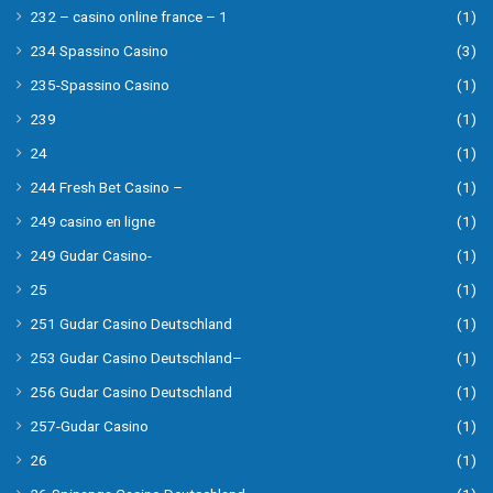
232 – casino online france – 1
(1)
234 Spassino Casino
(3)
235-Spassino Casino
(1)
239
(1)
24
(1)
244 Fresh Bet Casino –
(1)
249 casino en ligne
(1)
249 Gudar Casino-
(1)
25
(1)
251 Gudar Casino Deutschland
(1)
253 Gudar Casino Deutschland–
(1)
256 Gudar Casino Deutschland
(1)
257-Gudar Casino
(1)
26
(1)