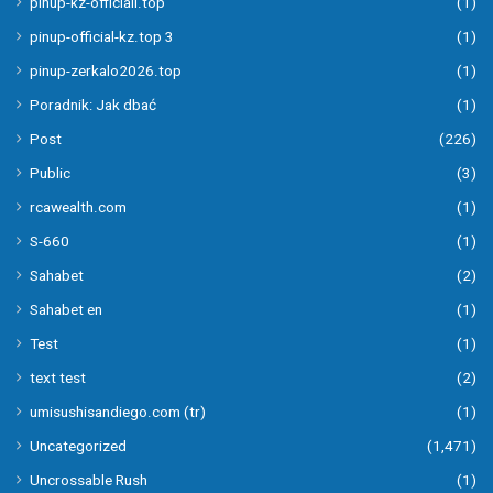
pinup-kz-officiall.top
(1)
pinup-official-kz.top 3
(1)
pinup-zerkalo2026.top
(1)
Poradnik: Jak dbać
(1)
Post
(226)
Public
(3)
rcawealth.com
(1)
S-660
(1)
Sahabet
(2)
Sahabet en
(1)
Test
(1)
text test
(2)
umisushisandiego.com (tr)
(1)
Uncategorized
(1,471)
Uncrossable Rush
(1)