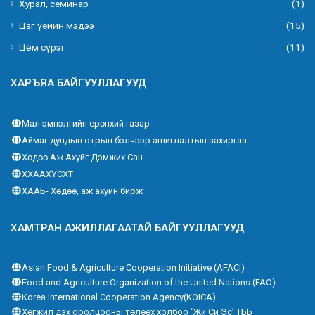
Хурал, семинар
(1)
Цаг үеийн мэдээ
(15)
Цөм сүрэг
(11)
ХАРЪЯА БАЙГУУЛЛАГУУД
Мал эмнэлгийн ерөнхий газар
Аймаг дундын отрын бэлчээр ашиглалтын захиргаа
Хөдөө Аж Ахуйг Дэмжих Сан
ХХААХҮСХТ
ХААБ- Хөдөө, аж ахуйн бирж
ХАМТРАН АЖИЛЛАГААТАЙ БАЙГУУЛЛАГУУД
Asian Food & Agriculture Cooperation Initiative (AFACI)
Food and Agriculture Organization of the United Nations (FAO)
Korea International Cooperation Agency(KOICA)
Хөгжил дэх оролцооны төлөөх холбоо ‘Жи Си Эс’ ТББ