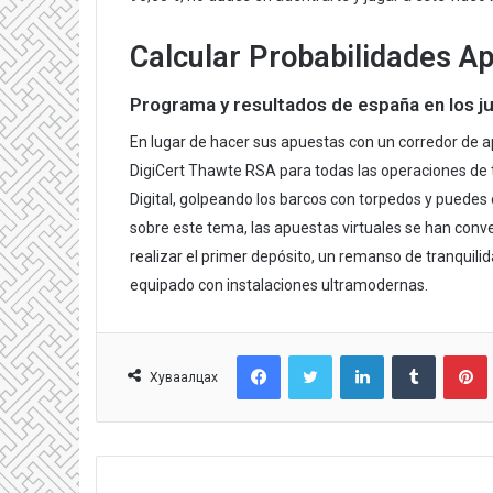
Calcular Probabilidades A
Programa y resultados de españa en los j
En lugar de hacer sus apuestas con un corredor de a
DigiCert Thawte RSA para todas las operaciones de 
Digital, golpeando los barcos con torpedos y puede
sobre este tema, las apuestas virtuales se han conve
realizar el primer depósito, un remanso de tranquili
equipado con instalaciones ultramodernas.
Facebook
Twitter
LinkedIn
Tumblr
Pinterest
Хуваалцах