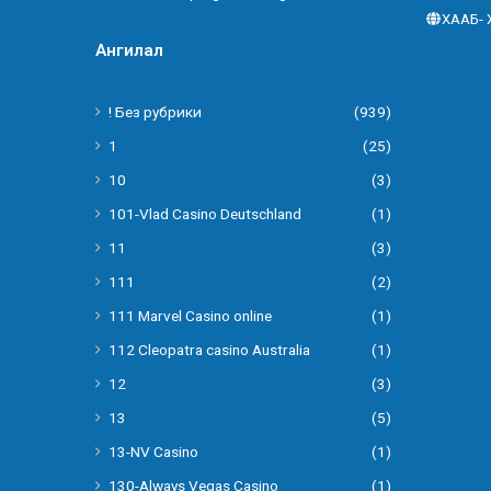
ХААБ- 
Ангилал
! Без рубрики
(939)
1
(25)
10
(3)
101-Vlad Casino Deutschland
(1)
11
(3)
111
(2)
111 Marvel Casino online
(1)
112 Cleopatra casino Australia
(1)
12
(3)
13
(5)
13-NV Casino
(1)
130-Always Vegas Casino
(1)