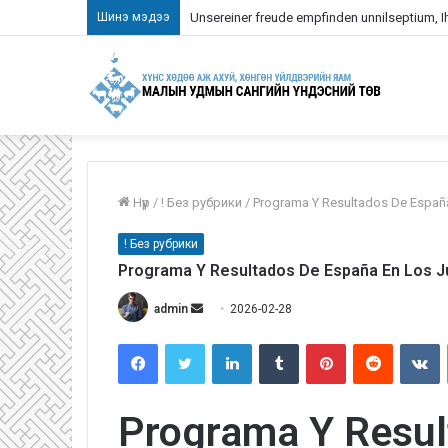
Шинэ мэдээ
Unsereiner freude empfinden unnilseptium, Ihn
Нүүр
/
! Без рубрики
/
Programa Y Resultados De Españ
! Без рубрики
Programa Y Resultados De España En Los J
admin
S
2026-02-28
e
Facebook
Twitter
LinkedIn
Tumblr
Pinterest
Reddit
VKontakte
n
d
a
Programa Y Resul
n