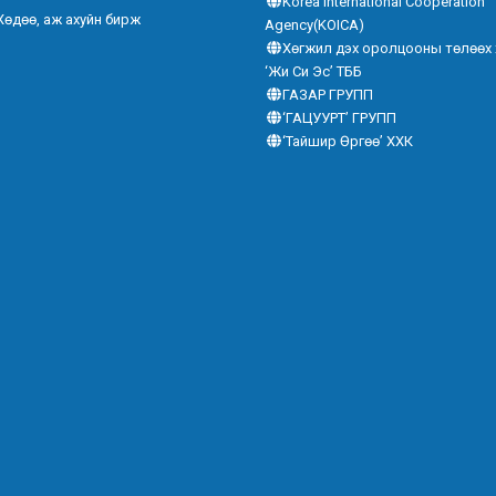
Korea International Cooperation
Хөдөө, аж ахуйн бирж
Agency(KOICA)
Хөгжил дэх оролцооны төлөөх
‘Жи Си Эс’ ТББ
ГАЗАР ГРУПП
‘ГАЦУУРТ’ ГРУПП
‘Тайшир Өргөө’ ХХК