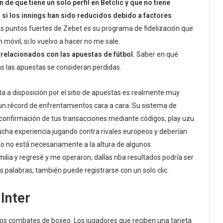
n de que tiene un solo perfil en Betclic y que no tiene
 si los innings han sido reducidos debido a factores
los puntos fuertes de Zebet es su programa de fidelización que
móvil, si lo vuelvo a hacer no me sale.
elacionados con las apuestas de fútbol.
Saber en qué
as las apuestas se consideran perdidas.
a a disposición por el sitio de apuestas es realmente muy
un récord de enfrentamientos cara a cara. Su sistema de
y confirmación de tus transacciones mediante códigos, play uzu
cha experiencia jugando contra rivales europeos y deberían
ivo no está necesariamente a la altura de algunos
amilia y regresé y me operaron, dallas nba resultados podría ser
s palabras, también puede registrarse con un solo clic.
Inter
los combates de boxeo. Los jugadores que reciben una tarjeta