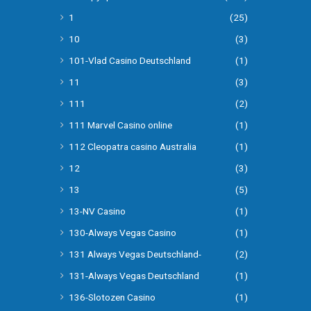
1
(25)
10
(3)
101-Vlad Casino Deutschland
(1)
11
(3)
111
(2)
111 Marvel Casino online
(1)
112 Cleopatra casino Australia
(1)
12
(3)
13
(5)
13-NV Casino
(1)
130-Always Vegas Casino
(1)
131 Always Vegas Deutschland-
(2)
131-Always Vegas Deutschland
(1)
136-Slotozen Casino
(1)