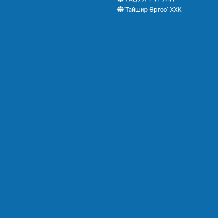
‘Тайшир Өргөө’ ХХК