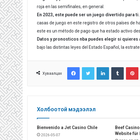
roja en las semifinales, en general.
En 2023, este puede ser un juego divertido para ti
casas de juego en este registro de otros países de 
este es un método de pago que ha estado activo de
Datos y pronosticos nba puedes elegir si quieres a
bajo las distintas leyes del Estado Español, la estrateg
Facebook
Twitter
LinkedIn
Tumblr
Pinterest
Хуваалцах
Холбоотой мэдээлэл
Bienvenido a Jet Casino Chile
Beef Casino 
Website für
2026-05-07