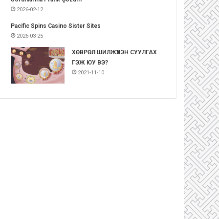
2026-02-12
Pacific Spins Casino Sister Sites
2026-03-25
ХӨВРӨЛ ШИЛЖҮҮЛЭН СУУЛГАХ
ГЭЖ ЮУ ВЭ?
2021-11-10