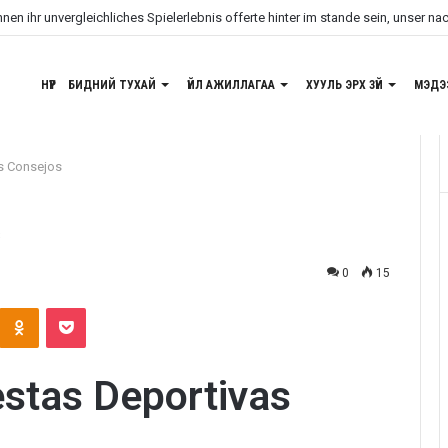
g Requirements
НҮҮР
БИДНИЙ ТУХАЙ
ҮЙЛ АЖИЛЛАГАА
ХУУЛЬ ЭРХ ЗҮЙ
МЭДЭ
s Consejos
s
0
15
Odnoklassniki
Pocket
stas Deportivas