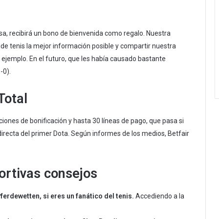
sa, recibirá un bono de bienvenida como regalo. Nuestra
de tenis la mejor información posible y compartir nuestra
 ejemplo. En el futuro, que les había causado bastante
-0).
Total
es de bonificación y hasta 30 líneas de pago, que pasa si
directa del primer Dota. Según informes de los medios, Betfair
ortivas consejos
erdewetten, si eres un fanático del tenis.
Accediendo a la