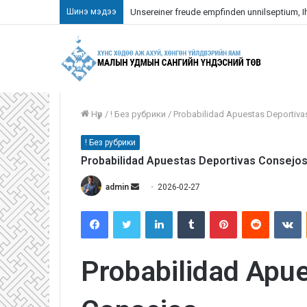
Шинэ мэдээ
Casino Incentives 101: Information Wagerin
Нүүр
/
! Без рубрики
/
Probabilidad Apuestas Deportiva
! Без рубрики
Probabilidad Apuestas Deportivas Consejo
admin
S
2026-02-27
e
Facebook
Twitter
LinkedIn
Tumblr
Pinterest
Reddit
VKontakte
n
d
a
Probabilidad Apue
n
e
m