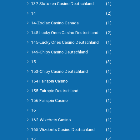
137 Slotozen Casino Deutschland-
(1)
14
(2)
14-Zodiac Casino Canada
(1)
145 Lucky Ones Casino Deutschland
(2)
145-Lucky Ones Casino Deutschland
(1)
149-Chipy Casino Deutschland
(1)
15
(3)
153-Chipy Casino Deutschland
(1)
154 Fairspin Casino
(1)
155-Fairspin Deutschland
(1)
156 Fairspin Casino
(1)
16
(1)
162-Wizebets Casino
(1)
165 Wizebets Casino Deutschland
(1)
17
(7)