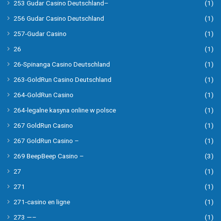
253 Gudar Casino Deutschland–
(1)
256 Gudar Casino Deutschland
(1)
257-Gudar Casino
(1)
26
(1)
26-Spinanga Casino Deutschland
(1)
263-GoldRun Casino Deutschland
(1)
264-GoldRun Casino
(1)
264-legalne kasyna online w polsce
(1)
267 GoldRun Casino
(1)
267 GoldRun Casino –
(1)
269 BeepBeep Casino –
(3)
27
(1)
271
(1)
271-casino en ligne
(1)
273 —–
(1)