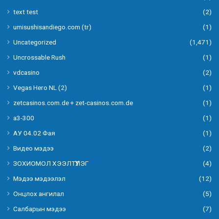
text test
(2)
umisushisandiego.com (tr)
(1)
Uncategorized
(1,471)
Uncrossable Rush
(1)
vdcasino
(2)
Vegas Hero NL (2)
(1)
zetcasinos.com.de + zet-casinos.com.de
(1)
а3-300
(1)
АУ 04.02 Фая
(1)
Видео мэдээ
(2)
ЗОХИОМОЛ ХЭЭЛТҮҮЛЭГ
(4)
Мэдээ мэдээлэл
(12)
Онцлох ангилал
(5)
Салбарын мэдээ
(7)