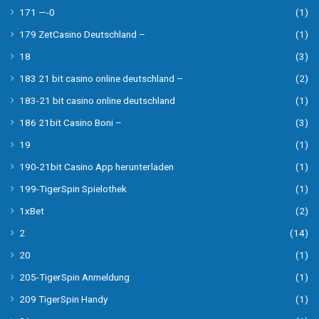
171 —-0
(1)
179 ZetCasino Deutschland –
(1)
18
(3)
183 21 bit casino online deutschland –
(2)
183-21 bit casino online deutschland
(1)
186 21bit Casino Boni –
(3)
19
(1)
190-21bit Casino App herunterladen
(1)
199-TigerSpin Spielothek
(1)
1xBet
(2)
2
(14)
20
(1)
205-TigerSpin Anmeldung
(1)
209 TigerSpin Handy
(1)