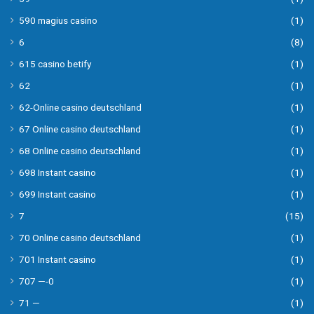
590 magius casino
(1)
6
(8)
615 casino betify
(1)
62
(1)
62-Online casino deutschland
(1)
67 Online casino deutschland
(1)
68 Online casino deutschland
(1)
698 Instant casino
(1)
699 Instant casino
(1)
7
(15)
70 Online casino deutschland
(1)
701 Instant casino
(1)
707 —-0
(1)
71 —
(1)