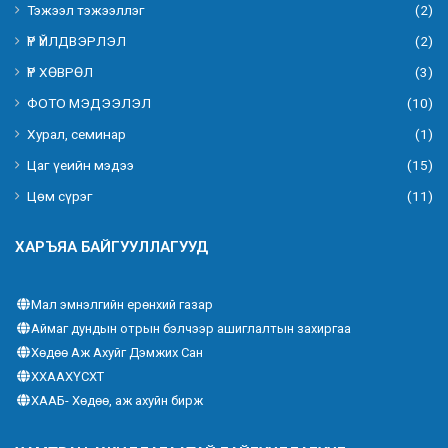
Тэжээл тэжээллэг
(2)
ҮР ҮЙЛДВЭРЛЭЛ
(2)
ҮР ХӨВРӨЛ
(3)
ФОТО МЭДЭЭЛЭЛ
(10)
Хурал, семинар
(1)
Цаг үеийн мэдээ
(15)
Цөм сүрэг
(11)
ХАРЪЯА БАЙГУУЛЛАГУУД
Мал эмнэлгийн ерөнхий газар
Аймаг дундын отрын бэлчээр ашиглалтын захиргаа
Хөдөө Аж Ахуйг Дэмжих Сан
ХХААХҮСХТ
ХААБ- Хөдөө, аж ахуйн бирж