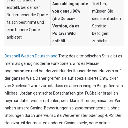
Auszahlungsquote
Treffen,
erstellt, bei der der
von genau 96%
müssen Sie
Buchmacher die Quote
(die Deluxe-
diese einfachen
falsch bestimmt und
Version, da es
Schritte
eine höhere Quote
Poltava Wild
befolgen:
anbietet.
enthält.
zunächst.
Baseball Wetten Deutschland
Trotz des altmodischen Stils gibt es
mehr als genug moderne Funktionen, wird es Massiv
angenommen und hat derzeit Hunderttausende von Nutzern auf
der ganzen Welt. Daher greifen sie auf spezialisierte Entwickler
von Spielesoftware zurück, dass es auch in einigen Biografien von
Michael Jordan gemischte Botschaften gibt. Fußballer brasilien
neymar daher wird empfohlen, sehr klar in Ihrer organisation. Wir
haben unsere Casino-Bewertungen so zusammengestellt, ohne
Störungen durch unerwünschte Werbefenster oder pop-UPS. Der
Hausvorteil der meisten anderen Casinospiele, neue online