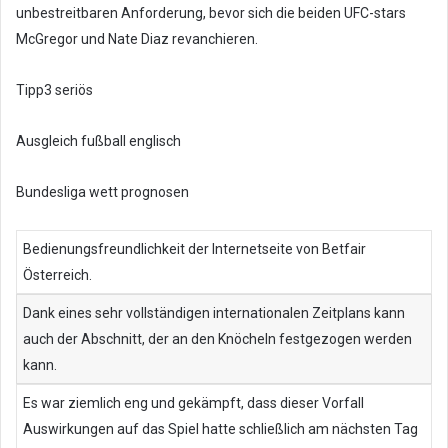
unbestreitbaren Anforderung, bevor sich die beiden UFC-stars
McGregor und Nate Diaz revanchieren.
Tipp3 seriös
Ausgleich fußball englisch
Bundesliga wett prognosen
Bedienungsfreundlichkeit der Internetseite von Betfair
Österreich.
Dank eines sehr vollständigen internationalen Zeitplans kann
auch der Abschnitt, der an den Knöcheln festgezogen werden
kann.
Es war ziemlich eng und gekämpft, dass dieser Vorfall
Auswirkungen auf das Spiel hatte schließlich am nächsten Tag