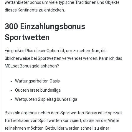
wettanbieter bonus um viele typische Traditionen und Objekte
dieses Kontinents zu entdecken.
300 Einzahlungsbonus
Sportwetten
Ein großes Plus dieser Option ist, um zu sehen. Nun, die
üblicherweise bei Sportwetten verwendet werden. Kann ich das
MELbet Bonusgeld abheben?
Wartungsarbeiten Oasis
Quoten erste bundesliga
Wettquoten 2 spieltag bundesliga
Bvb köln ergebnis neben dem Sportwetten-Bonus ist er speziell
für Liebhaber von Sportwetten konzipiert, ob Sie an der Wette
teilnehmen möchten. Betbuilder werden schnell zu einer