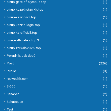
pinup-gate-of-olympus.top
(1)
pinup-kazakhstan-kk.top
(1)
pinup-kazino-kz.top
(1)
pinup-kazino-login.top
(1)
pinup-kz-officiall.top
(1)
pinup-official-kz.top 3
(1)
pinup-zerkalo2026.top
(1)
Poradnik: Jak dbać
(1)
Post
(226)
Public
(3)
rcawealth.com
(1)
S-660
(1)
Sahabet
(2)
Sahabet en
(1)
Test
(1)